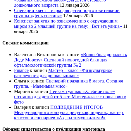
дошкольного возраста
12 января 2026
Сценарий квест – игры для детей подготовительной
группы «День снегиря»
12 января 2026
Конспект занятия по ознакомлению с окружающим
миром во 2 младшей группе на тему: «Вот эта улица»
11
января 2026
Свежие комментарии
Валентина Викторовна
к записи
«Волшебная дорожка к
Деду Морозу» Сценарий новогодней ёлки для
офтальмологической группы № 2
Finance
к записи
Мастер – класс «Физкультурное
развлечения для дошкольников»
Ольга
к записи
Сценарий праздника 8 марта. Средняя
группа. «Маленькая мисс»
Марина
к записи
Пейзаж гуашью «Хлебное поле»
поэтапно для детей от 5 лет. Мастер-класс с пошаговым
фото
Валерия
к записи
ПОДВЕДЕНИЕ ИТОГОВ
Международного конкурса рисунков, поделок, мастер-
классов и сценариев «Ах, ты зимушка-зима!»
Образец свидетельства о публикации материала