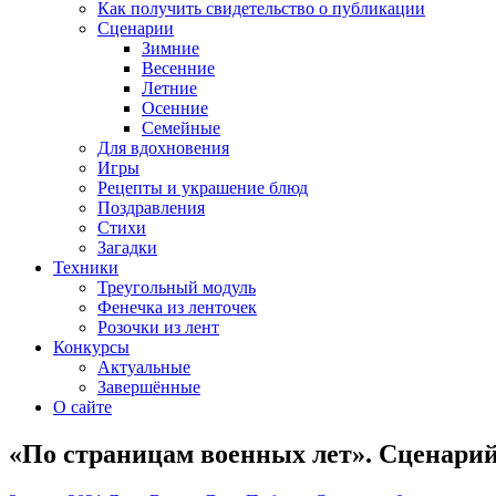
Как получить свидетельство о публикации
Сценарии
Зимние
Весенние
Летние
Осенние
Семейные
Для вдохновения
Игры
Рецепты и украшение блюд
Поздравления
Стихи
Загадки
Техники
Треугольный модуль
Фенечка из ленточек
Розочки из лент
Конкурсы
Актуальные
Завершённые
О сайте
«По страницам военных лет». Сценари