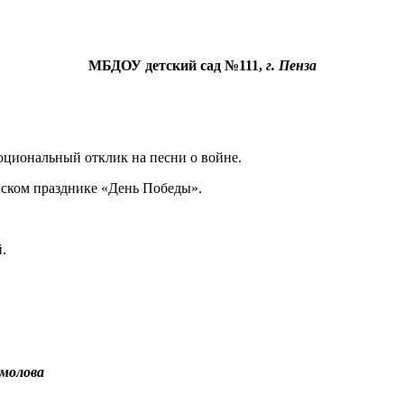
МБДОУ детский сад №111,
г. Пенза
оциональный отклик на песни о войне.
нском празднике «День Победы».
.
рмолова