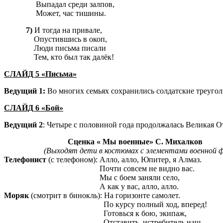
Выпадал среди залпов,
Может, час тишины.
7)
И тогда на привале,
Опустившись в окоп,
Люди письма писали
Тем, кто был так далёк!
СЛАЙД 5
«
Письма»
Ведущий 1:
Во многих семьях сохранились солдатские треугол
СЛАЙД 6 «Бой»
Ведущий 2
: Четыре с половиной года продолжалась Великая 
Сценка « Мы военные» С. Михалков
(Выходят дети в костюмах с элементами военной ф
Телефонист
(с телефоном): Алло, алло, Юпитер, я Алмаз.
Почти совсем не видно вас.
Мы с боем заняли село,
А как у вас, алло, алло.
Моряк
(смотрит в бинокль): На горизонте самолет.
По курсу полный ход, вперед!
Готовься к бою, экипаж,
Отставить, истребитель наш.