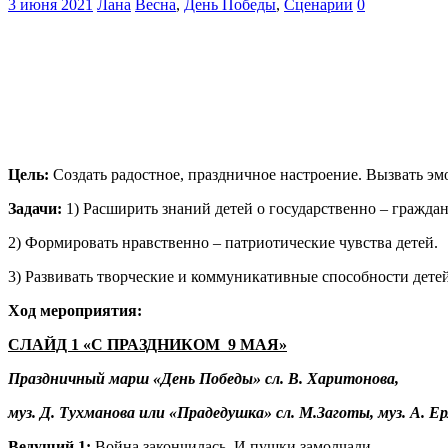
3 июня 2021
Лана
Весна
,
День Победы
,
Сценарии
0
Цель:
Создать радостное, праздничное настроение. Вызвать эм
Задачи:
1) Расширить знаний детей о государственно – гражда
2) Формировать нравственно – патриотические чувства детей.
3) Развивать творческие и коммуникативные способности детей
Ход мероприятия:
СЛАЙД 1 «С ПРАЗДНИКОМ 9 МАЯ»
Праздничный марш «День Победы» сл. В. Харитонова,
муз. Д. Тухманова или «Прадедушка» сл. М.Заготы, муз. А. Е
Ведущий 1:
Война закончилась. И пушки замолчали.