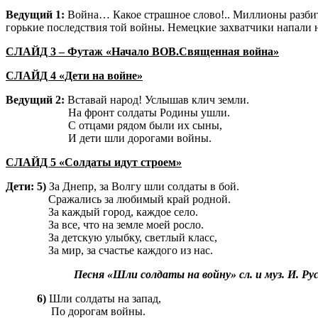
Ведущий 1:
Война… Какое страшное слово!.. Миллионы разбиты
горькие последствия той войны. Немецкие захватчики напали н
СЛАЙД 3 – Футаж «Начало ВОВ.Священная война»
СЛАЙД 4 «Дети на войне»
Ведущий 2:
Вставай народ! Услышав клич земли.
На фронт солдаты Родины ушли.
С отцами рядом были их сыны,
И дети шли дорогами войны.
СЛАЙД 5 «Солдаты идут строем»
Дети: 5)
За Днепр, за Волгу шли солдаты в бой.
Сражались за любимый край родной.
За каждый город, каждое село.
За все, что на земле моей росло.
За детскую улыбку, светлый класс,
За мир, за счастье каждого из нас.
Песня «Шли солдаты на войну»
сл. и муз. И. Ру
6)
Шли солдаты на запад,
По дорогам войны.