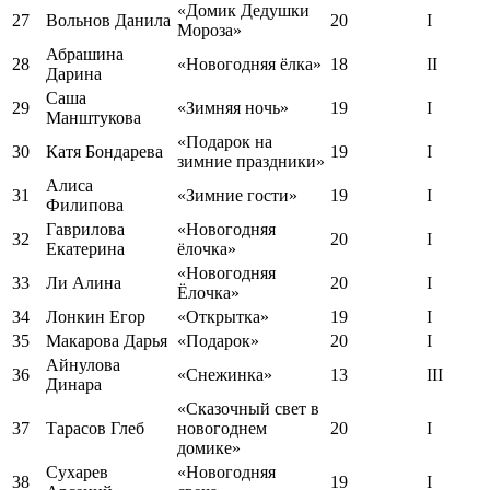
«Домик Дедушки
27
Вольнов Данила
20
I
Мороза»
Абрашина
28
«Новогодняя ёлка»
18
II
Дарина
Саша
29
«Зимняя ночь»
19
I
Манштукова
«Подарок на
30
Катя Бондарева
19
I
зимние праздники»
Алиса
31
«Зимние гости»
19
I
Филипова
Гаврилова
«Новогодняя
32
20
I
Екатерина
ёлочка»
«Новогодняя
33
Ли Алина
20
I
Ёлочка»
34
Лонкин Егор
«Открытка»
19
I
35
Макарова Дарья
«Подарок»
20
I
Айнулова
36
«Снежинка»
13
III
Динара
«Сказочный свет в
37
Тарасов Глеб
новогоднем
20
I
домике»
Сухарев
«Новогодняя
38
19
I