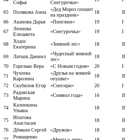
Софья
Снегурочки»
«Дед Мороз спешит
65
Полякова Анна
18
II
на праздник»
66
Аканова Дарья
«Пингвин»
19
I
Леонова
67
«Снегурочка»
19
I
Елизавета
Ходос
68
«Зимний лес»
18
II
Екатерина
«Чудесный зимний
69
Латыш Даниил
18
II
лес»
70
Горелько Вера
«С Новым годом»
20
I
Чухеева
«Друзья на зимней
71
18
II
Каролина
опушке»
72
Скубилов Егор
«Снегири»
20
I
Радовская
73
«Символ года»
16
II
Марина
Калинкина
74
18
II
Ульяна
Ипатова
75
18
II
Анастасия
76
Дёмкин Сергей
«Дружок»
18
II
Ромащенко
77
«Мечта о лете»
18
II