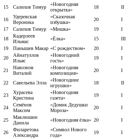
«Новогодняя
15
Салихов Тимур
18
II
открытка»
Удеревская
«Сказочная
16
20
I
Вероника
избушка»
17
Салихов Тимур
«Мишка»
19
I
Кадерлеев
18
«Ёлка»
15
III
Ильмас
19
Панышев Макар
«С рождеством»
20
I
Айнатуллов
«Новогодний
20
19
I
Ильяс
гость»
Навознов
«Новогодняя
21
20
I
Виталий
композиция»
«Новогодние
22
Савельева Элла
18
II
игрушки»
Хурасева
«Новогодняя
23
19
I
Кристина
газета»
Семёнов
«Домик Дедушки
24
20
I
Максим
Мороза»
Маклюшин
25
«Новогодняя ёлка»
20
I
Данила
Филаретова
«Символ Нового
26
19
I
Александра
года»