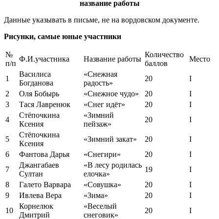
название работы
Данные указывать в письме, не на вордовском документе.
Рисунки, самые юные участники
№
Количество
Ф.И.участника
Название работы
Место
п/п
баллов
Василиса
«Снежная
1
20
I
Богданова
радость»
2
Оля Бобырь
«Снежное чудо»
20
I
3
Тася Лавренюк
«Снег идёт»
20
I
Стёпочкина
«Зимний
4
20
I
Ксения
пейзаж»
Стёпочкина
5
«Зимний закат»
20
I
Ксения
6
Фантова Дарья
«Снегири»
20
I
Джангабаев
«В лесу родилась
7
19
I
Султан
елочка»
8
Галето Варвара
«Совушка»
20
I
9
Ивлева Вера
«Зима»
20
I
Корнелюк
«Веселый
10
20
I
Дмитрий
снеговик»