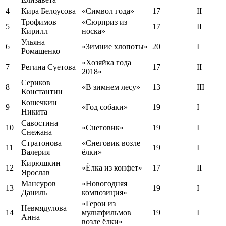
4
Кира Белоусова
«Символ года»
17
II
Трофимов
«Сюрприз из
5
17
II
Кирилл
носка»
Ульяна
6
«Зимние хлопоты»
20
I
Ромащенко
«Хозяйка года
7
Регина Суетова
17
II
2018»
Сериков
8
«В зимнем лесу»
13
III
Константин
Кошечкин
9
«Год собаки»
19
I
Никита
Савостина
10
«Снеговик»
19
I
Снежана
Стратонова
«Снеговик возле
11
19
I
Валерия
ёлки»
Кирюшкин
12
«Ёлка из конфет»
17
II
Ярослав
Мансуров
«Новогодняя
13
19
I
Даниль
композиция»
«Герои из
Невмядулова
14
мультфильмов
19
I
Анна
возле ёлки»