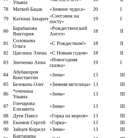
Ульяна
78
Матвей Бацак
«Зимние чудеса»
20
I
«Снеговик на
79
Катюша Захарич
19
I
посту»
Барабанова
«Рождественский
80
18
II
Виктория
Ангел»
Соловьева
81
«С Рождеством!»
18
II
Ольга
82
Цаплина Элина
«С Новым годом»
18
II
«Новогодняя
83
Зинченко Анна
19
I
сказка»
Абубакиров
84
«Зима»
13
III
Константин
85
Белоконь Олег
«Зимняя метелица»
13
III
*оченина
86
«Зима»
13
III
Ульяна
Гончарова
87
«Зима»
13
III
Елизавета
88
Дуев Павел
«Горка на морозе»
13
III
89
Екимов Сергей
«Горка»
13
III
90
Зайцев Кирилл
«Зима»
13
III
Карташева