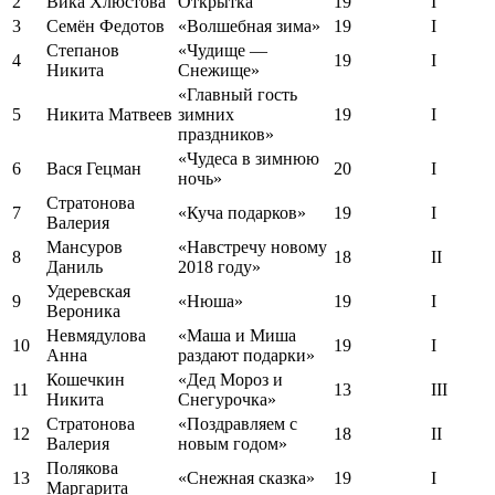
2
Вика Хлюстова
Открытка
19
I
3
Семён Федотов
«Волшебная зима»
19
I
Степанов
«Чудище —
4
19
I
Никита
Снежище»
«Главный гость
5
Никита Матвеев
зимних
19
I
праздников»
«Чудеса в зимнюю
6
Вася Гецман
20
I
ночь»
Стратонова
7
«Куча подарков»
19
I
Валерия
Мансуров
«Навстречу новому
8
18
II
Даниль
2018 году»
Удеревская
9
«Нюша»
19
I
Вероника
Невмядулова
«Маша и Миша
10
19
I
Анна
раздают подарки»
Кошечкин
«Дед Мороз и
11
13
III
Никита
Снегурочка»
Стратонова
«Поздравляем с
12
18
II
Валерия
новым годом»
Полякова
13
«Снежная сказка»
19
I
Маргарита