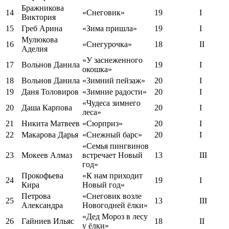
Бражникова
14
«Снеговик»
19
I
Виктория
15
Греб Арина
«Зима пришла»
19
I
Мулюкова
16
«Снегурочка»
18
II
Аделия
«У заснеженного
17
Вольнов Данила
19
I
окошка»
18
Вольнов Данила
«Зимний пейзаж»
20
I
19
Даня Толовиров
«Зимние радости»
20
I
«Чудеса зимнего
20
Даша Карпова
20
I
леса»
21
Никита Матвеев
«Сюрприз»
20
I
22
Макарова Дарья
«Снежный барс»
20
I
«Семья пингвинов
23
Мокеев Алмаз
встречает Новый
13
III
год»
Прокофьева
«К нам приходит
24
19
I
Кира
Новый год»
Петрова
«Снеговик возле
25
13
III
Александра
Новогодней ёлки»
«Дед Мороз в лесу
26
Гайниев Ильяс
18
II
у ёлки»