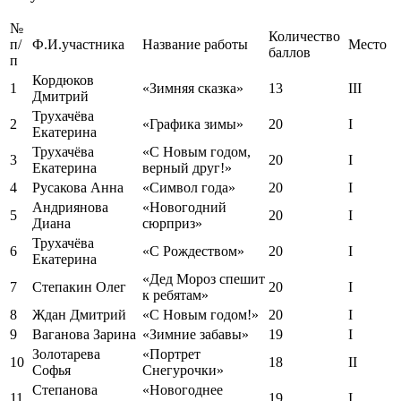
№
Количество
п/
Ф.И.участника
Название работы
Место
баллов
п
Кордюков
1
«Зимняя сказка»
13
III
Дмитрий
Трухачёва
2
«Графика зимы»
20
I
Екатерина
Трухачёва
«С Новым годом,
3
20
I
Екатерина
верный друг!»
4
Русакова Анна
«Символ года»
20
I
Андриянова
«Новогодний
5
20
I
Диана
сюрприз»
Трухачёва
6
«С Рождеством»
20
I
Екатерина
«Дед Мороз спешит
7
Степакин Олег
20
I
к ребятам»
8
Ждан Дмитрий
«С Новым годом!»
20
I
9
Ваганова Зарина
«Зимние забавы»
19
I
Золотарева
«Портрет
10
18
II
Софья
Снегурочки»
Степанова
«Новогоднее
11
19
I