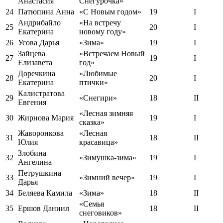
Анастасия
Снегурочка»
24
Патюпина Анна
«С Новым годом»
19
I
Андрибайло
«На встречу
25
20
I
Екатерина
новому году»
26
Усова Дарья
«Зима»
19
I
Зайцева
«Встречаем Новый
27
19
I
Елизавета
год»
Доречкина
«Любимые
28
20
I
Екатерина
птички»
Калистратова
29
«Снегири»
18
II
Евгения
«Лесная зимняя
30
Жирнова Мария
19
I
сказка»
Жаворонкова
«Лесная
31
18
II
Юлия
красавица»
Злобина
32
«Зимушка-зима»
19
I
Ангелина
Петрушкина
33
«Зимний вечер»
19
I
Дарья
34
Беляева Камила
«Зима»
18
II
«Семья
35
Ершов Даниил
18
II
снеговиков»