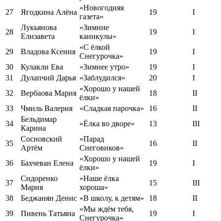
«Новогодняя
27
Ягодкина Алёна
19
I
газета»
Лукьянова
«Зимние
28
19
I
Елизавета
каникулы»
«С ёлкой
29
Владова Ксения
19
I
Снегурочка»
30
Кулакли Ева
«Зимнее утро»
19
I
31
Дулапчий Дарья
«Заблудился»
20
I
«Хорошо у нашей
32
Вербаова Мария
18
II
ёлки»
33
Чмиль Валерия
«Сладкая парочка»
16
II
Бельдимар
34
«Ёлка во дворе»
13
III
Карина
Сосновский
«Парад
35
16
II
Артём
Снеговиков»
«Хорошо у нашей
36
Бахчеван Елена
19
I
ёлки»
Сидоренко
«Наше ёлка
37
15
III
Мария
хороша»
38
Беджанян Денис
«В школу, к детям»
18
II
«Мы ждём тебя,
39
Пивень Татьяна
19
I
Снегурочка»