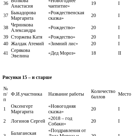
Волкова
«Новогоднее
36
19
I
Анастасия
чаепитие»
Быкадорова
«Рождественская
37
20
I
Маргарита
сказка»
Черникова
38
«Рождество»
20
I
Александра
39
Сторжева Катя
«Рождество»
20
I
40
Жалдак Атемий
«Зимний лис»
20
I
Серякова
41
«Дед Мороз»
18
II
Эвелина
Рисунки 15 – и старше
№
Количество
п/
Ф.И.участника
Название работы
Место
баллов
п
Оксенгерт
«Новогодняя
1
20
I
Маргарита
сказка»
«2018 – год
2
Логинов Сергей
20
I
Собаки»
«Поздравления от
Балаганская
3
Деда Мороза и
20
I