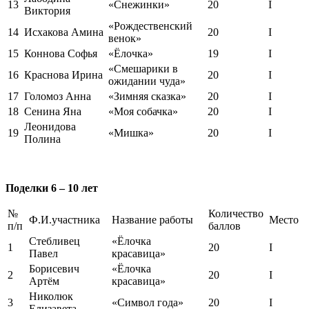
13
«Снежинки»
20
I
Виктория
«Рождественский
14
Исхакова Амина
20
I
венок»
15
Коннова Софья
«Ёлочка»
19
I
«Смешарики в
16
Краснова Ирина
20
I
ожидании чуда»
17
Голомоз Анна
«Зимняя сказка»
20
I
18
Сенина Яна
«Моя собачка»
20
I
Леонидова
19
«Мишка»
20
I
Полина
Поделки 6 – 10 лет
№
Количество
Ф.И.участника
Название работы
Место
п/п
баллов
Стебливец
«Ёлочка
1
20
I
Павел
красавица»
Борисевич
«Ёлочка
2
20
I
Артём
красавица»
Николюк
3
«Символ года»
20
I
Елизавета