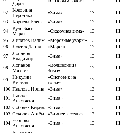
91
«С Новым годом»
13
III
Дарья
Кокорина
92
«Зима»
13
III
Вероника
93
Корнева Елена
«Зима»
13
III
Кучербаев
94
«Сказочная зима»
13
III
Марат
95
Липатов Вадим
«Морозные узоры»
13
III
96
Локтев Данил
«Мороз»
13
III
Лопанов
97
«Зима»
13
III
Владимир
Лопанов
«Волшебница
98
13
III
Михаил
Зима»
Никулин
«Снеговик на
99
13
III
Кирилл
горке»
100
Павлова Ирина
«Зима»
13
III
Павлова
101
«Зима»
13
III
Анастасия
102
Соболев Кирилл
«Зима»
13
III
103
Соколов Артём
«Зимнее веселье»
13
III
Чернова
104
«Зима»
13
III
Анастасия
Бусыгина