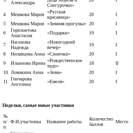
Александра
Снегурочки»
«Русская
4
Мешкова Мария
20
I
красавица»
5
Мешкова Мария
«Зимняя прогулка»
20
I
Горизонтова
6
«Подарки»
19
I
Анастасия
Насонова
«Новогодний
7
19
I
Надежда
вечер»
8
Низавцова Анна
«Синички»
20
I
«Рождественское
9
Ильинова Ирина
18
II
чудо»
10
Ломакина Анна
«Зима»
20
I
Гончарова
11
«Емеля»
20
I
Ангелина
Поделки, самые юные участники
№
Количество
п/
Ф.И.участника
Название работы
Место
баллов
п