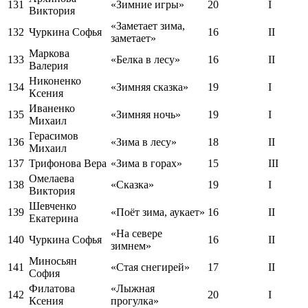
131
«Зимние игры»
20
I
Виктория
«Заметает зима,
132
Чуркина Софья
16
II
заметает»
Маркова
133
«Белка в лесу»
16
II
Валерия
Никоненко
134
«Зимняя сказка»
19
I
Ксения
Иваненко
135
«Зимняя ночь»
19
I
Михаил
Герасимов
136
«Зима в лесу»
18
II
Михаил
137
Трифонова Вера
«Зима в горах»
15
III
Омелаева
138
«Сказка»
19
I
Виктория
Шевченко
139
«Поёт зима, аукает»
16
II
Екатерина
«На севере
140
Чуркина Софья
16
II
зимнем»
Миносьян
141
«Стая снегирей»
17
II
София
Филатова
«Лыжная
142
20
I
Ксения
прогулка»