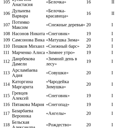
105
«Белочка»
16
II
Анастасия
Дульнева
«Белочка-
106
16
II
Варвара
красавица»
Потимко
107
«Снежные деревья»
20
I
Максим
108
Насонов Никита
«Снеговик»
19
I
109
Самсонова Вика
«Матушка Зима»
20
I
110
Пешков Михаил
«Снежный барс»
20
I
111
Марченко Алиса
«Зимнее утро»
19
I
Даирбекова
«Зимний день в
112
19
I
Дамели
лесу»
Арсламбаева
113
«Совушки»
20
I
Адия
Каторгина
«Чародейка
114
20
I
Маргарита
Зимушка»
Гревцев
115
«Снеговик»
19
I
Алексей
116
Пятакова Мария
«Снегопад»
19
I
Базарбаева
117
«Ангелы»
20
I
Вероника
Бельская
118
«Рождество»
20
I
Александра