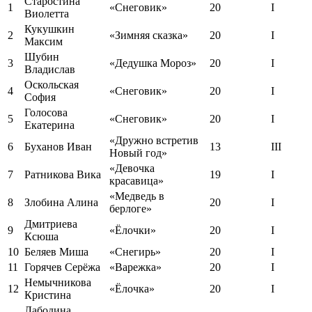
Старостина
1
«Снеговик»
20
I
Виолетта
Кукушкин
2
«Зимняя сказка»
20
I
Максим
Шубин
3
«Дедушка Мороз»
20
I
Владислав
Оскольская
4
«Снеговик»
20
I
София
Голосова
5
«Снеговик»
20
I
Екатерина
«Дружно встретив
6
Буханов Иван
13
III
Новый год»
«Девочка
7
Ратникова Вика
19
I
красавица»
«Медведь в
8
Злобина Алина
20
I
берлоге»
Дмитриева
9
«Ёлочки»
20
I
Ксюша
10
Беляев Миша
«Снегирь»
20
I
11
Горячев Серёжа
«Варежка»
20
I
Немычникова
12
«Ёлочка»
20
I
Кристина
Лабодина