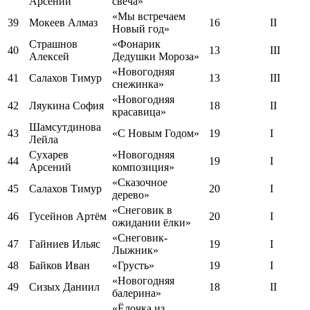
Арсений
свеча»
«Мы встречаем
39
Мокеев Алмаз
16
II
Новый год»
Страшнов
«Фонарик
40
13
III
Алексей
Дедушки Мороза»
«Новогодняя
41
Салахов Тимур
13
III
снежинка»
«Новогодняя
42
Ляукина София
18
II
красавица»
Шамсутдинова
43
«С Новым Годом»
19
I
Лейла
Сухарев
«Новогодняя
44
19
I
Арсений
композиция»
«Сказочное
45
Салахов Тимур
20
I
дерево»
«Снеговик в
46
Гусейнов Артём
20
I
ожидании ёлки»
«Снеговик-
47
Гайниев Ильяс
19
I
Лыжник»
48
Байков Иван
«Грусть»
19
I
«Новогодняя
49
Сизых Даниил
18
II
балерина»
«Ёлочка из