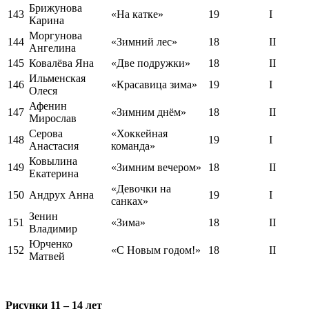
Брижунова
143
«На катке»
19
I
Карина
Моргунова
144
«Зимний лес»
18
II
Ангелина
145
Ковалёва Яна
«Две подружки»
18
II
Ильменская
146
«Красавица зима»
19
I
Олеся
Афенин
147
«Зимним днём»
18
II
Мирослав
Серова
«Хоккейная
148
19
I
Анастасия
команда»
Ковылина
149
«Зимним вечером»
18
II
Екатерина
«Девочки на
150
Андрух Анна
19
I
санках»
Зенин
151
«Зима»
18
II
Владимир
Юрченко
152
«С Новым годом!»
18
II
Матвей
Рисунки 11 – 14 лет