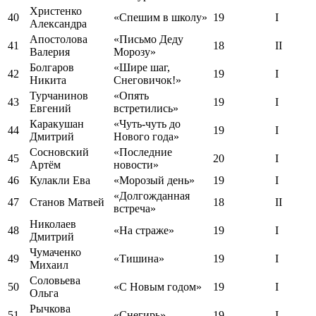
Христенко
40
«Спешим в школу»
19
I
Александра
Апостолова
«Письмо Деду
41
18
II
Валерия
Морозу»
Болгаров
«Шире шаг,
42
19
I
Никита
Снеговичок!»
Турчанинов
«Опять
43
19
I
Евгений
встретились»
Каракушан
«Чуть-чуть до
44
19
I
Дмитрий
Нового года»
Сосновский
«Последние
45
20
I
Артём
новости»
46
Кулакли Ева
«Морозый день»
19
I
«Долгожданная
47
Станов Матвей
18
II
встреча»
Николаев
48
«На страже»
19
I
Дмитрий
Чумаченко
49
«Тишина»
19
I
Михаил
Соловьева
50
«С Новым годом»
19
I
Ольга
Рычкова
51
«Снегирь»
19
I