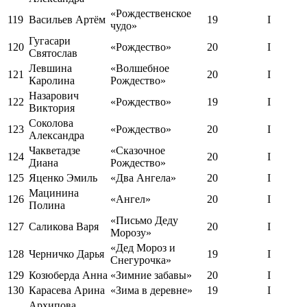
«Рождественское
119
Васильев Артём
19
I
чудо»
Гугасари
120
«Рождество»
20
I
Святослав
Левшина
«Волшебное
121
20
I
Каролина
Рождество»
Назарович
122
«Рождество»
19
I
Виктория
Соколова
123
«Рождество»
20
I
Александра
Чакветадзе
«Сказочное
124
20
I
Диана
Рождество»
125
Яценко Эмиль
«Два Ангела»
20
I
Мацинина
126
«Ангел»
20
I
Полина
«Письмо Деду
127
Саликова Варя
20
I
Морозу»
«Дед Мороз и
128
Черничко Дарья
19
I
Снегурочка»
129
Козюберда Анна
«Зимние забавы»
20
I
130
Карасева Арина
«Зима в деревне»
19
I
Архипова