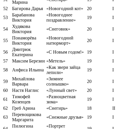
Марина
52
Багирова Дарья
«Новогодний кот»
20
I
Барабанова
«Новогоднее
53
19
I
Виктория
поздравление»
Худякова
54
«Снеговик»
20
I
Виктория
Понаморёва
«Новогодний
55
20
I
Виктория
натюрморт»
Дмитрюк
56
«С Новым годом!»
19
I
Екатерина
57
Максим Березин
«Метель»
19
I
«Как звери зайца
58
Анфиса Ильина
19
I
лепили»
Михайлова
«Зимнее
59
20
I
Варвара
солнышко»
60
Настя Наглис
«Лунный свет»
20
I
Тимофей
«Разноцветная
61
19
I
Козенцев
зима»
62
Греб Арина
«Снегирь»
18
II
Перевощикова
63
«Снежные друзья»
19
I
Маргарита
Пилюгина
«Портрет
64
19
I