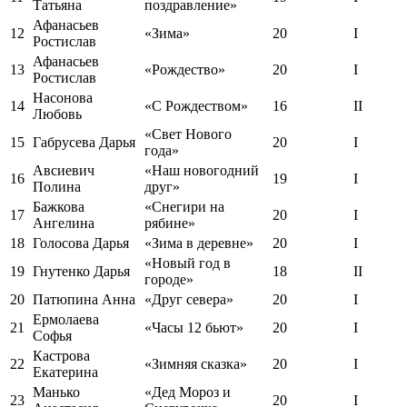
Татьяна
поздравление»
Афанасьев
12
«Зима»
20
I
Ростислав
Афанасьев
13
«Рождество»
20
I
Ростислав
Насонова
14
«С Рождеством»
16
II
Любовь
«Свет Нового
15
Габрусева Дарья
20
I
года»
Авсиевич
«Наш новогодний
16
19
I
Полина
друг»
Бажкова
«Снегири на
17
20
I
Ангелина
рябине»
18
Голосова Дарья
«Зима в деревне»
20
I
«Новый год в
19
Гнутенко Дарья
18
II
городе»
20
Патюпина Анна
«Друг севера»
20
I
Ермолаева
21
«Часы 12 бьют»
20
I
Софья
Кастрова
22
«Зимняя сказка»
20
I
Екатерина
Манько
«Дед Мороз и
23
20
I