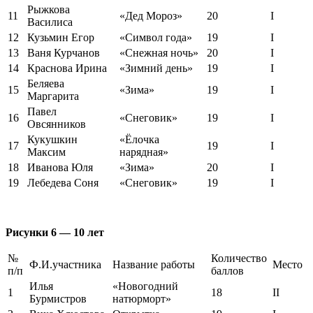
Рыжкова
11
«Дед Мороз»
20
I
Василиса
12
Кузьмин Егор
«Символ года»
19
I
13
Ваня Курчанов
«Снежная ночь»
20
I
14
Краснова Ирина
«Зимний день»
19
I
Беляева
15
«Зима»
19
I
Маргарита
Павел
16
«Снеговик»
19
I
Овсянников
Кукушкин
«Ёлочка
17
19
I
Максим
нарядная»
18
Иванова Юля
«Зима»
20
I
19
Лебедева Соня
«Снеговик»
19
I
Рисунки 6 — 10 лет
№
Количество
Ф.И.участника
Название работы
Место
п/п
баллов
Илья
«Новогодний
1
18
II
Бурмистров
натюрморт»