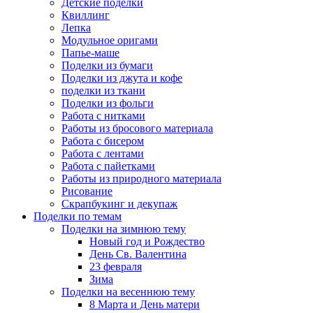
Детские поделки
Квиллинг
Лепка
Модульное оригами
Папье-маше
Поделки из бумаги
Поделки из джута и кофе
поделки из ткани
Поделки из фольги
Работа с нитками
Работы из бросового материала
Работа с бисером
Работа с лентами
Работа с пайетками
Работы из природного материала
Рисование
Скрапбукинг и декупаж
Поделки по темам
Поделки на зимнюю тему
Новый год и Рождество
День Св. Валентина
23 февраля
Зима
Поделки на весеннюю тему
8 Марта и День матери