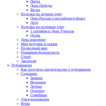
Пасха
День Победы
Весна
Поделки на летнюю тему
День России и российского флага
Лето
Поделки на осеннюю тему
1 сентября и День Учителя
Осень
День рождение
Мир игрушек и сказок
Подводный мир
Пожарная безопасность
Спорт
Экология
Публикации
Как получить свидетельство о публикации
Сценарии
Зимние
Весенние
Летние
Осенние
Семейные
Для вдохновения
Игры