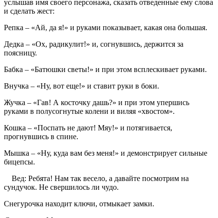
услышав имя своего персонажа, сказать отведенные ему слова
и сделать жест:
Репка – «Ай, да я!» и руками показывает, какая она большая.
Дедка – «Ох, радикулит!» и, согнувшись, держится за
поясницу.
Бабка – «Батюшки светы!» и при этом всплескивает руками.
Внучка – «Ну, вот еще!» и ставит руки в боки.
Жучка – «Гав! А косточку дашь?» и при этом упершись
руками в полусогнутые колени и виляя «хвостом».
Кошка – «Поспать не дают! Мяу!» и потягивается,
прогнувшись в спине.
Мышка – «Ну, куда вам без меня!» и демонстрирует сильные
бицепсы.
Вед: Ребята! Нам так весело, а давайте посмотрим на
сундучок. Не свершилось ли чудо.
Снегурочка находит ключи, отмыкает замки.