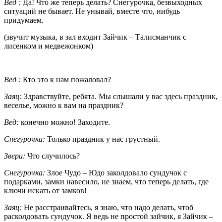
Вед :
Да! Что же теперь делать? Снегурочка, безвыходных
ситуаций не бывает. Не унывай, вместе что, нибудь
придумаем.
(звучит музыка, в зал входит Зайчик – Талисманчик с
лисенком и медвежонком)
Вед :
Кто это к нам пожаловал?
Заяц:
Здравствуйте, ребята. Мы слышали у вас здесь праздник,
веселье, можно к вам на праздник?
Вед:
конечно можно! Заходите.
Снегурочка:
Только праздник у нас грустный.
Звери:
Что случилось?
Снегурочка:
Злое Чудо – Юдо заколдовало сундучок с
подарками, замки навесило, не знаем, что теперь делать, где
ключи искать от замков!
Заяц:
Не расстраивайтесь, я знаю, что надо делать, чтоб
расколдовать сундучок. Я ведь не простой зайчик, я Зайчик –