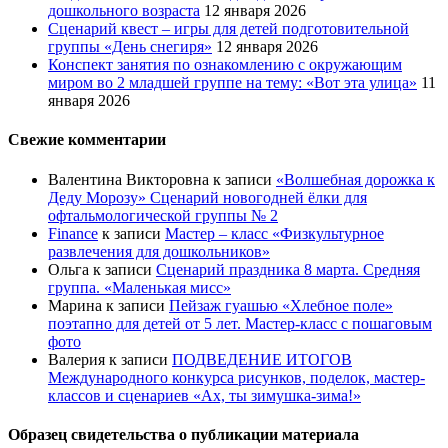
дошкольного возраста
12 января 2026
Сценарий квест – игры для детей подготовительной
группы «День снегиря»
12 января 2026
Конспект занятия по ознакомлению с окружающим
миром во 2 младшей группе на тему: «Вот эта улица»
11
января 2026
Свежие комментарии
Валентина Викторовна
к записи
«Волшебная дорожка к
Деду Морозу» Сценарий новогодней ёлки для
офтальмологической группы № 2
Finance
к записи
Мастер – класс «Физкультурное
развлечения для дошкольников»
Ольга
к записи
Сценарий праздника 8 марта. Средняя
группа. «Маленькая мисс»
Марина
к записи
Пейзаж гуашью «Хлебное поле»
поэтапно для детей от 5 лет. Мастер-класс с пошаговым
фото
Валерия
к записи
ПОДВЕДЕНИЕ ИТОГОВ
Международного конкурса рисунков, поделок, мастер-
классов и сценариев «Ах, ты зимушка-зима!»
Образец свидетельства о публикации материала