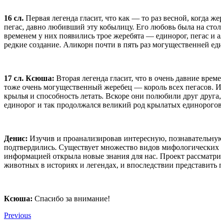
16 сл.
Первая легенда гласит, что как — то раз весной, когда
пегас, давно любивший эту кобылицу. Его любовь была на столь
временем у них появились трое жеребята — единорог, пегас и а
редкие создание. Аликорн почти в пять раз могущественней еди
17 сл. Ксюша:
Вторая легенда гласит, что в очень давние врем
тоже очень могущественный жеребец — король всех пегасов. И т
крылья и способность летать. Вскоре они полюбили друг друга
единорог и так продолжался великий род крылатых единорогов
Денис:
Изучив и проанализировав интересную, познавательн
подтвердились. Существует множество видов мифологических л
информацией открыла новые знания для нас. Проект рассматр
животных в историях и легендах, и впоследствии представить
Ксюша:
Спасибо за внимание!
Previous