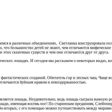
аемся в различных объединениях, Светланка конструировала по
, что большинство детей не знают, чем отличаются мифические 
 этих сказочных существ и чем они отличаются друг от друга.
ических лошадях. И сегодня мы расскажем о некоторых видах, к
антастических созданий. Обитатель гор и лесных чащ. Чаще всег
отличаются буйным нравом и невоздержанностью.
яется лошадь. Неудивительно, ведь лошадь сыграла важную ро
лошади, имеющая восемь ног! По старинным преданиям, Слейпни
у. Во-вторых, с его помощью можно путешествовать между мирами