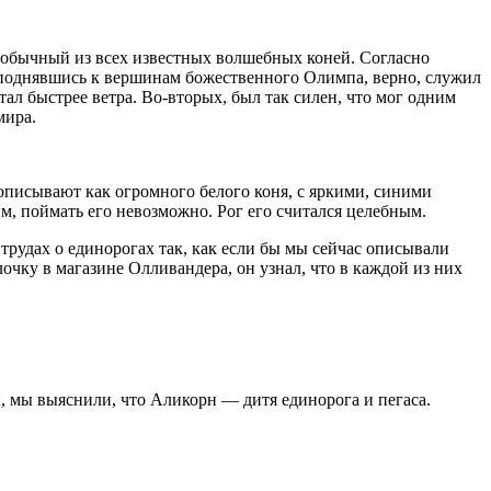
обычный из всех известных волшебных коней. Согласно
 поднявшись к вершинам божественного Олимпа, верно, служил
ал быстрее ветра. Во-вторых, был так силен, что мог одним
мира.
описывают как огромного белого коня, с яркими, синими
, поймать его невозможно. Рог его считался целебным.
трудах о единорогах так, как если бы мы сейчас описывали
чку в магазине Олливандера, он узнал, что в каждой из них
ы, мы выяснили, что Аликорн — дитя единорога и пегаса.