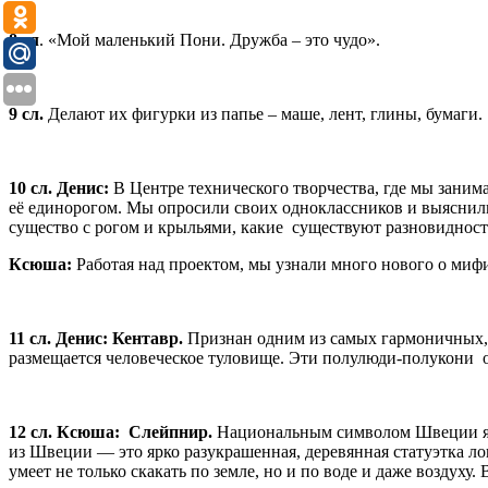
8 сл
. «Мой маленький Пони. Дружба – это чудо».
9 сл.
Делают их фигурки из папье – маше, лент, глины, бумаги.
10 сл. Денис:
В Центре технического творчества, где мы заним
её единорогом. Мы опросили своих одноклассников и выяснили
существо с рогом и крыльями, какие существуют разновидности
Ксюша:
Работая над проектом, мы узнали много нового о миф
11 сл. Денис:
Кентавр.
Признан одним из самых гармоничных, ф
размещается человеческое туловище. Эти полулюди-полукони 
12 сл. Ксюша:
Слейпнир.
Национальным символом Швеции явл
из Швеции — это ярко разукрашенная, деревянная статуэтка 
умеет не только скакать по земле, но и по воде и даже воздух