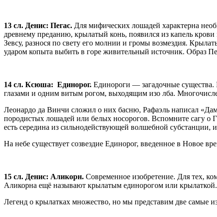
13 сл. Денис:
Пегас.
Для мифических лошадей характерна необ
древнему преданию, крылатый конь, появился из капель кров
Зевсу, разнося по свету его молнии и громы возмездия. Крылат
ударом копыта выбить в горе живительный источник. Образ Пе
14 сл. Ксюша:
Единорог.
Единороги — загадочные существа. 
глазами и одним витым рогом, выходящим изо лба. Многочисле
Леонардо да Винчи сложил о них басню, Рафаэль написал «Даму
породистых лошадей или белых носорогов. Вспомните сагу о Г
есть середина из сильнодействующей волшебной субстанции, и
На небе существует созвездие Единорог, введенное в Новое вре
15 сл. Денис: Аликорн.
Современное изобретение. Для тех, ко
Аликорна ещё называют крылатым единорогом или крылаткой.
Легенд о крылатках множество, но мы представим две самые и