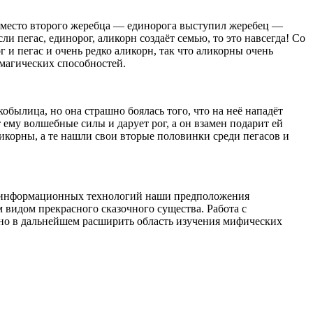
о вместо второго жеребца — единорога выступил жеребец —
и пегас, единорог, аликорн создаёт семью, то это навсегда! Со
г и пегас и очень редко аликорн, так что аликорны очень
 магических способностей.
обылица, но она страшно боялась того, что на неё нападёт
 ему волшебные силы и дарует рог, а он взамен подарит ей
икорны, а те нашли свои вторые половинки среди пегасов и
ю информационных технологий наши предположения
видом прекрасного сказочного существа. Работа с
сно в дальнейшем расширить область изучения мифических