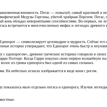
ыкновенная внешность. Пегас — пожалуй, самый красивый и не
и мифической Медузы Горгоны, убитой храбрым Персеем. Пегас,
ый конь обладал невероятными способностями. Во-первых, он лет
гаса встречается в многочисленных мифах и легендах древнего 
Единорог — символизирует целомудрие и мудрость. Сейчас его 
нные истории утверждают, что Единорог очень быстр и неуловим
 с единорогом», древние греческие историки говорили в своих 
арри Поттере. Когда Гарри покупал свою первую волшебную пало
 волос из гривы единорога был одной из самых сильных.
мя. На небесных атласах изображается в виде коня с рогом.
му показалось мало отдельно пегаса и единорога. Изучив легенд
звестные.