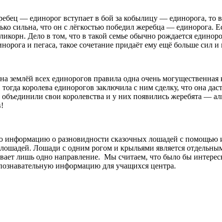
 жеребец — единорог вступает в бой за кобылицу — единорога, т
ко сильна, что он с лёгкостью победил жеребца — единорога. Есл
ликорн. Дело в том, что в такой семье обычно рождается единоро
норога и пегаса, такое сочетание придаёт ему ещё больше сил и
ена землёй всех единорогов правила одна очень могущественная к
огда королева единорогов заключила с ним сделку, что она даст
, объединили свои королевства и у них появились жеребята — ал
!
ую информацию о разновидности сказочных лошадей с помощь
ошадей. Лошади с одним рогом и крыльями является отдельным 
ивает лишь одно направление. Мы считаем, что было бы интере
 познавательную информацию для учащихся центра.