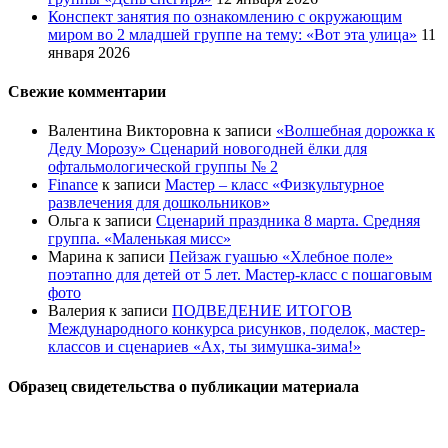
Конспект занятия по ознакомлению с окружающим
миром во 2 младшей группе на тему: «Вот эта улица»
11
января 2026
Свежие комментарии
Валентина Викторовна
к записи
«Волшебная дорожка к
Деду Морозу» Сценарий новогодней ёлки для
офтальмологической группы № 2
Finance
к записи
Мастер – класс «Физкультурное
развлечения для дошкольников»
Ольга
к записи
Сценарий праздника 8 марта. Средняя
группа. «Маленькая мисс»
Марина
к записи
Пейзаж гуашью «Хлебное поле»
поэтапно для детей от 5 лет. Мастер-класс с пошаговым
фото
Валерия
к записи
ПОДВЕДЕНИЕ ИТОГОВ
Международного конкурса рисунков, поделок, мастер-
классов и сценариев «Ах, ты зимушка-зима!»
Образец свидетельства о публикации материала