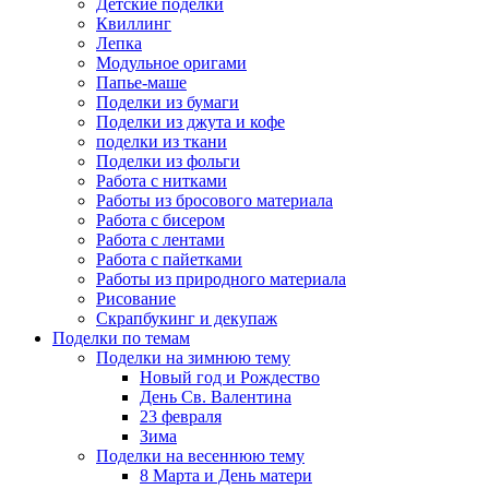
Детские поделки
Квиллинг
Лепка
Модульное оригами
Папье-маше
Поделки из бумаги
Поделки из джута и кофе
поделки из ткани
Поделки из фольги
Работа с нитками
Работы из бросового материала
Работа с бисером
Работа с лентами
Работа с пайетками
Работы из природного материала
Рисование
Скрапбукинг и декупаж
Поделки по темам
Поделки на зимнюю тему
Новый год и Рождество
День Св. Валентина
23 февраля
Зима
Поделки на весеннюю тему
8 Марта и День матери