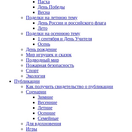
Пасха
День Победы
Весна
Поделки на летнюю тему
День России и российского флага
Лето
Поделки на осеннюю тему
1 сентября и День Учителя
Осень
День рождение
Мир игрушек и сказок
Подводный мир
Пожарная безопасность
Спорт
Экология
Публикации
Как получить свидетельство о публикации
Сценарии
Зимние
Весенние
Летние
Осенние
Семейные
Для вдохновения
Игры