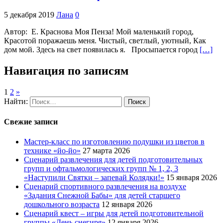
5 декабря 2019
Лана
0
Автор: Е. Краснова Моя Пенза! Мой маленький город,
Красотой поражаешь меня. Чистый, светлый, уютный, Как
дом мой. Здесь на свет появилась я. Просыпается город
[…]
Навигация по записям
1
2
»
Найти:
Свежие записи
Мастер-класс по изготовлению подушки из цветов в
технике «йо-йо»
27 марта 2026
Сценарий развлечения для детей подготовительных
групп и офтальмологических групп № 1, 2, 3
«Наступили Святки – запевай Колядки!»
15 января 2026
Сценарий спортивного развлечения на воздухе
«Задания Снежной Бабы» для детей старшего
дошкольного возраста
12 января 2026
Сценарий квест – игры для детей подготовительной
группы «День снегиря»
12 января 2026