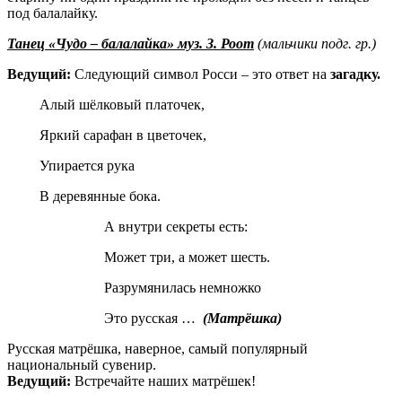
под балалайку.
Танец «Чудо – балалайка» муз. З. Роот
(мальчики подг. гр.)
Ведущий
:
Следующий символ Росси – это ответ на
загадку.
Алый шёлковый платочек,
Яркий сарафан в цветочек,
Упирается рука
В деревянные бока.
А внутри секреты есть:
Может три, а может шесть.
Разрумянилась немножко
Это русская …
(
Матрёшка)
Русская матрёшка, наверное, самый популярный
национальный сувенир.
Ведущий:
Встречайте наших матрёшек!