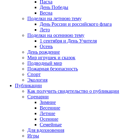
Пасха
День Победы
Весна
Поделки на летнюю тему
День России и российского флага
Лето
Поделки на осеннюю тему
1 сентября и День Учителя
Осень
День рождение
Мир игрушек и сказок
Подводный мир
Пожарная безопасность
Спорт
Экология
Публикации
Как получить свидетельство о публикации
Сценарии
Зимние
Весенние
Летние
Осенние
Семейные
Для вдохновения
Игры