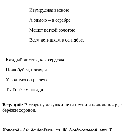
Изумрудная весною,
А зимою – в серебре,
Машет веткой золотою
Всем детишкам в сентябре.
Каждый листик, как сердечко,
Полюбуйся, погляди.
У родимого крылечка
Ты берёзку посади.
Ведущий:
В старину девушки пели песни и водили вокруг
берёзки хоровод.
Хоровод «Ай, да берёзка» сл. Ж. Агаджановой, муз.
Т.