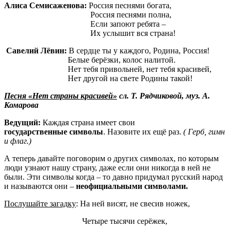
Алиса Семисаженова:
Россия песнями богата,
Россия песнями полна,
Если запоют ребята –
Их услышит вся страна!
Савелий Лёвин:
В сердце ты у каждого, Родина, Россия!
Белые берёзки, колос налитой.
Нет тебя привольней, нет тебя красивей,
Нет другой на свете Родины такой!
Песня «Нет страны красивей»
сл. Т. Рядчиковой, муз. А.
Комарова
Ведущий:
Каждая страна имеет свои
государственные
символы
. Назовите их ещё раз.
( Герб, гимн
и флаг.)
А теперь давайте поговорим о других символах, по которым
люди узнают нашу страну, даже если они никогда в ней не
были. Эти символы когда – то давно придумал русский народ
и называются они –
н
еофициальными символами
.
Послушайте загадку
: На ней висят, не свесив ножек,
Четыре тысячи серёжек,