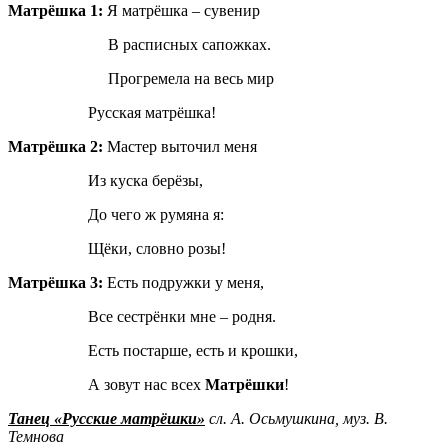
Матрёшка 1:
Я матрёшка – сувенир
В расписных сапожках.
Прогремела на весь мир
Русская матрёшка!
Матрёшка 2:
Мастер выточил меня
Из куска берёзы,
До чего ж румяна я:
Щёки, словно розы!
Матрёшка 3:
Есть подружки у меня,
Все сестрёнки мне – родня.
Есть постарше, есть и крошки,
А зовут нас всех
Матрёшки
!
Танец «Русские матрёшки»
сл.
А. Осьмушкина, муз. В.
Темнова