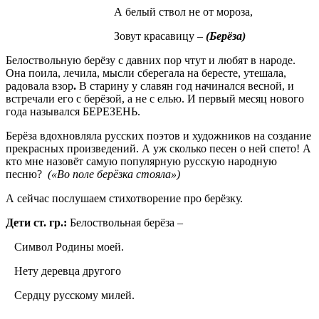
А белый ствол не от мороза,
Зовут красавицу –
(Б
ерёза
)
Белоствольную берёзу с давних пор чтут и любят в народе.
Она поила, лечила, мысли сберегала на бересте, утешала,
радовала взор
.
В старину у славян год начинался весной, и
встречали его с берёзой, а не с елью. И первый месяц нового
года назывался БЕРЕЗЕНЬ.
Берёза вдохновляла русских поэтов и художников на создание
прекрасных произведений. А уж сколько песен о ней спето! А
кто мне назовёт самую популярную русскую народную
песню?
(«
Во поле берёзка стояла»
)
А сейчас послушаем стихотворение про берёзку.
Дети ст. гр.:
Белоствольная берёза –
Символ Родины моей.
Нету деревца другого
Сердцу русскому милей.