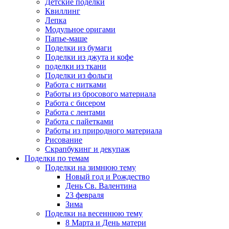
Детские поделки
Квиллинг
Лепка
Модульное оригами
Папье-маше
Поделки из бумаги
Поделки из джута и кофе
поделки из ткани
Поделки из фольги
Работа с нитками
Работы из бросового материала
Работа с бисером
Работа с лентами
Работа с пайетками
Работы из природного материала
Рисование
Скрапбукинг и декупаж
Поделки по темам
Поделки на зимнюю тему
Новый год и Рождество
День Св. Валентина
23 февраля
Зима
Поделки на весеннюю тему
8 Марта и День матери