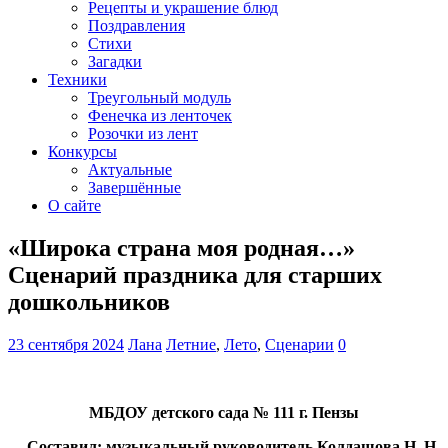
Рецепты и украшение блюд
Поздравления
Стихи
Загадки
Техники
Треугольный модуль
Фенечка из ленточек
Розочки из лент
Конкурсы
Актуальные
Завершённые
О сайте
«Широка страна моя родная…»
Сценарий праздника для старших
дошкольников
23 сентября 2024
Лана
Летние
,
Лето
,
Сценарии
0
МБДОУ детского сада № 111 г. Пензы
Составил: музыкальный руководитель Колдашова Н. Н.