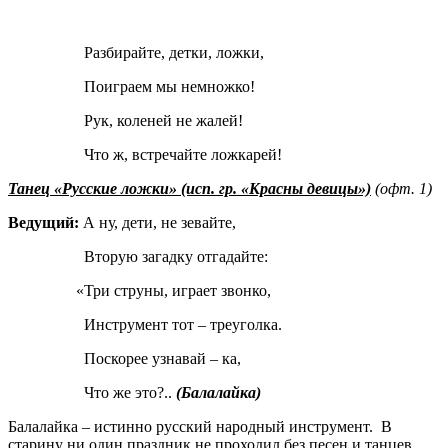
Разбирайте, детки, ложки,
Поиграем мы немножко!
Рук, коленей не жалей!
Что ж, встречайте ложкарей!
Танец «Русские ложки» (исп. гр. «Красны девицы»)
(офт. 1)
Ведущий:
А ну, дети, не зевайте,
Вторую загадку отгадайте:
«Три струны, играет звонко,
Инструмент тот – треуголка.
Поскорее узнавай – ка,
Что же это?..
(Балалайка)
Балалайка – истинно русский народный инструмент. В
старину ни один праздник не проходил без песен и танцев