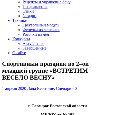
Рецепты и украшение блюд
Поздравления
Стихи
Загадки
Техники
Треугольный модуль
Фенечка из ленточек
Розочки из лент
Конкурсы
Актуальные
Завершённые
О сайте
Спортивный праздник во 2–ой
младшей группе «ВСТРЕТИМ
ВЕСЕЛО ВЕСНУ»
1 апреля 2020
Лана
Весенние
,
Сценарии
0
г. Таганрог Ростовской области
МБДОУ д/с № 101