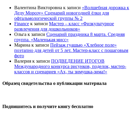
Валентина Викторовна
к записи
«Волшебная дорожка к
Деду Морозу» Сценарий новогодней ёлки для
офтальмологической группы № 2
Finance
к записи
Мастер – класс «Физкультурное
развлечения для дошкольников»
Ольга
к записи
Сценарий праздника 8 марта. Средняя
группа. «Маленькая мисс»
Марина
к записи
Пейзаж гуашью «Хлебное поле»
поэтапно для детей от 5 лет. Мастер-класс с пошаговым
фото
Валерия
к записи
ПОДВЕДЕНИЕ ИТОГОВ
Международного конкурса рисунков, поделок, мастер-
классов и сценариев «Ах, ты зимушка-зима!»
Образец свидетельства о публикации материала
Подпишитесь и получите книгу бесплатно