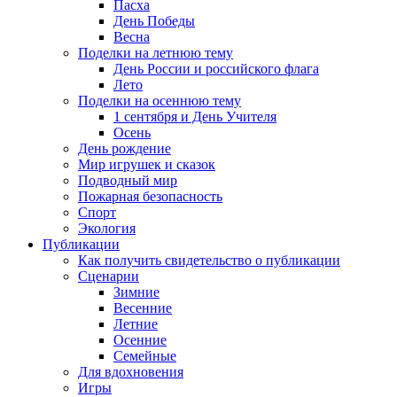
Пасха
День Победы
Весна
Поделки на летнюю тему
День России и российского флага
Лето
Поделки на осеннюю тему
1 сентября и День Учителя
Осень
День рождение
Мир игрушек и сказок
Подводный мир
Пожарная безопасность
Спорт
Экология
Публикации
Как получить свидетельство о публикации
Сценарии
Зимние
Весенние
Летние
Осенние
Семейные
Для вдохновения
Игры