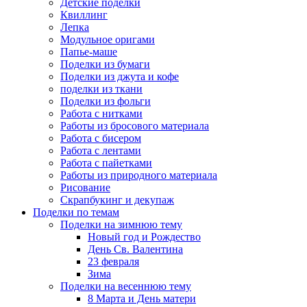
Детские поделки
Квиллинг
Лепка
Модульное оригами
Папье-маше
Поделки из бумаги
Поделки из джута и кофе
поделки из ткани
Поделки из фольги
Работа с нитками
Работы из бросового материала
Работа с бисером
Работа с лентами
Работа с пайетками
Работы из природного материала
Рисование
Скрапбукинг и декупаж
Поделки по темам
Поделки на зимнюю тему
Новый год и Рождество
День Св. Валентина
23 февраля
Зима
Поделки на весеннюю тему
8 Марта и День матери