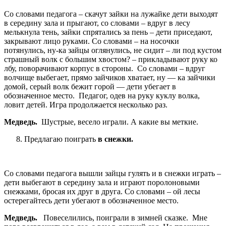
Со словами педагога – скачут зайки на лужайке дети выходят
в середину зала и прыгают, со словами – вдруг в лесу
мелькнула тень, зайки спрятались за пень – дети приседают,
закрывают лицо руками. Со словами – на носочки
потянулись, ну-ка зайцы оглянулись, не сидит – ли под кустом
страшный волк с большим хвостом? – прикладывают руку ко
лбу, поворачивают корпус в стороны. Со словами – вдруг
волчище выбегает, прямо зайчиков хватает, ну — ка зайчики
домой, серый волк бежит горой — дети убегает в
обозначенное место. Педагог, одев на руку куклу волка,
ловит детей. Игра продолжается несколько раз.
Медведь.
Шустрые, весело играли. А какие вы меткие.
Предлагаю поиграть
в снежки.
Со словами педагога вышли зайцы гулять и в снежки играть –
дети выбегают в середину зала и играют поролоновыми
снежками, бросая их друг в друга. Со словами – ой лесы
остерегайтесь дети убегают в обозначенное место.
Медведь.
Повеселились, поиграли в зимней сказке. Мне