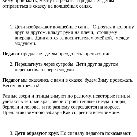
Зиму провожать, Весну встречать. Предлагает детям
отправиться в сказку на волшебных санях.
Дети изображают волшебные сани. Строятся в колонну
друг за другом, кладут руки на плечи, стоящему
впереди. Двигаются за воспитателем змейкой, между
модулями.
Педагог
предлагает детям преодолеть препятствие.
Перешагнуть через сугробы. Дети друг за другом
перешагивают через модули.
Педагог
мы оказались с вами в сказке, будем Зиму провожать,
Весну встречать!
Разные звери и птицы зимуют по разному, некоторые птицы
улетают в тёплые края, звери строят тёплые гнёзда и норы,
берлоги и логова, и по разному согреваются на морозе.
Предлагаю зимнюю забаву «Как согреется всем зимой».
Дети образуют круг.
По сигналу педагога показывают