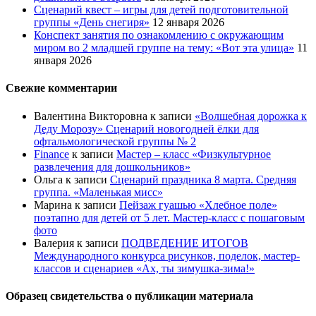
Сценарий квест – игры для детей подготовительной
группы «День снегиря»
12 января 2026
Конспект занятия по ознакомлению с окружающим
миром во 2 младшей группе на тему: «Вот эта улица»
11
января 2026
Свежие комментарии
Валентина Викторовна
к записи
«Волшебная дорожка к
Деду Морозу» Сценарий новогодней ёлки для
офтальмологической группы № 2
Finance
к записи
Мастер – класс «Физкультурное
развлечения для дошкольников»
Ольга
к записи
Сценарий праздника 8 марта. Средняя
группа. «Маленькая мисс»
Марина
к записи
Пейзаж гуашью «Хлебное поле»
поэтапно для детей от 5 лет. Мастер-класс с пошаговым
фото
Валерия
к записи
ПОДВЕДЕНИЕ ИТОГОВ
Международного конкурса рисунков, поделок, мастер-
классов и сценариев «Ах, ты зимушка-зима!»
Образец свидетельства о публикации материала