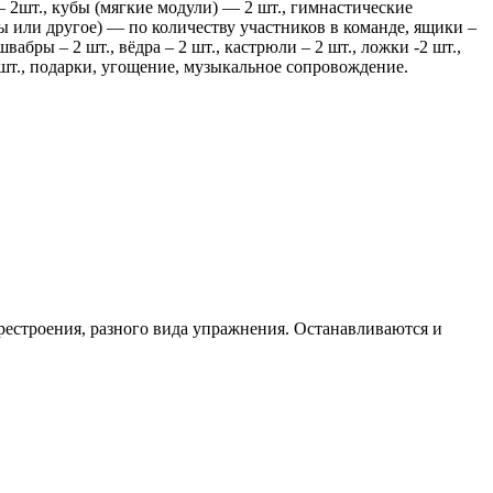
 2шт., кубы (мягкие модули) — 2 шт., гимнастические
ы или другое) — по количеству участников в команде, ящики –
вабры – 2 шт., вёдра – 2 шт., кастрюли – 2 шт., ложки -2 шт.,
шт., подарки, угощение, музыкальное сопровождение.
естроения, разного вида упражнения. Останавливаются и