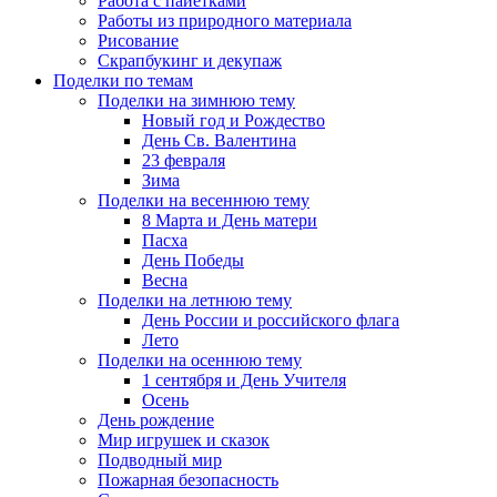
Работа с пайетками
Работы из природного материала
Рисование
Скрапбукинг и декупаж
Поделки по темам
Поделки на зимнюю тему
Новый год и Рождество
День Св. Валентина
23 февраля
Зима
Поделки на весеннюю тему
8 Марта и День матери
Пасха
День Победы
Весна
Поделки на летнюю тему
День России и российского флага
Лето
Поделки на осеннюю тему
1 сентября и День Учителя
Осень
День рождение
Мир игрушек и сказок
Подводный мир
Пожарная безопасность