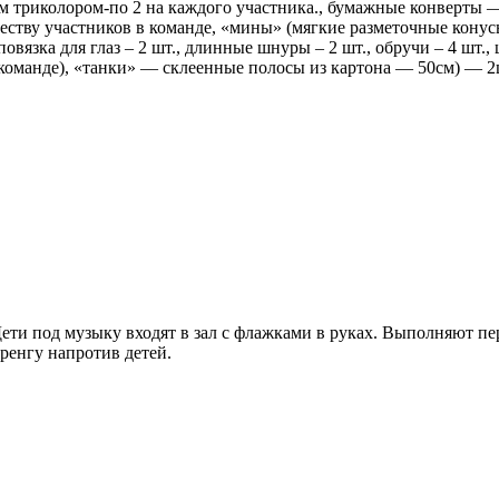
м триколором-по 2 на каждого участника., бумажные конверты —
еству участников в команде, «мины» (мягкие разметочные конус
вязка для глаз – 2 шт., длинные шнуры – 2 шт., обручи – 4 шт., ш
 команде), «танки» — склеенные полосы из картона — 50см) — 2
ти под музыку входят в зал с флажками в руках. Выполняют пер
ренгу напротив детей.