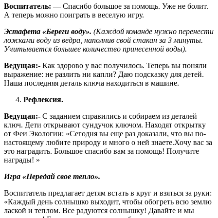
Воспитатель: —
Спасибо большое за помощь. Уже не болит.
А теперь можно поиграть в веселую игру.
Эстафета «Береги воду».
(Каждой команде нужно перенести
ложками воду из ведра, наполнив свой стакан за 3 минуты.
Учитывается большее количество принесенной воды).
Ведущая:-
Как здорово у вас получилось. Теперь вы поняли
выражение: не разлить ни капли? Даю подсказку для детей.
Наша последняя деталь ключа находиться в машине.
Рефлексия.
Ведущая:-
С заданием справились и собираем из деталей
ключ. Дети открывают сундучок ключом. Находят открытку
от Феи Экологии: «Сегодня вы еще раз доказали, что вы по-
настоящему любите природу и много о ней знаете.Хочу вас за
это наградить. Большое спасибо вам за помощь! Получите
награды! »
Игра «Передай свое тепло».
Воспитатель предлагает детям встать в круг и взяться за руки:
«Каждый день солнышко выходит, чтобы обогреть всю землю
лаской и теплом. Все радуются солнышку! Давайте и мы