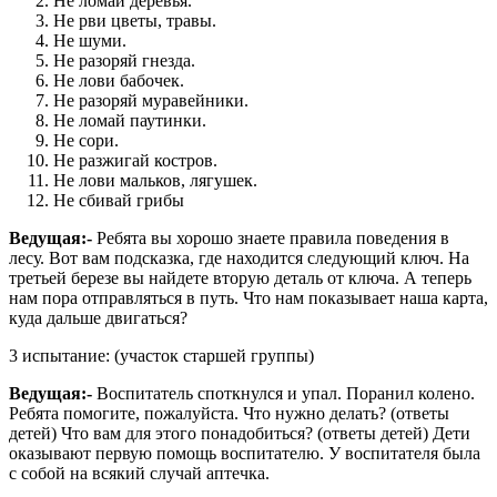
Не ломай деревья.
Не рви цветы, травы.
Не шуми.
Не разоряй гнезда.
Не лови бабочек.
Не разоряй муравейники.
Не ломай паутинки.
Не сори.
Не разжигай костров.
Не лови мальков, лягушек.
Не сбивай грибы
Ведущая:-
Ребята вы хорошо знаете правила поведения в
лесу. Вот вам подсказка, где находится следующий ключ. На
третьей березе вы найдете вторую деталь от ключа. А теперь
нам пора отправляться в путь. Что нам показывает наша карта,
куда дальше двигаться?
3 испытание: (участок старшей группы)
Ведущая:-
Воспитатель споткнулся и упал. Поранил колено.
Ребята помогите, пожалуйста. Что нужно делать? (ответы
детей) Что вам для этого понадобиться? (ответы детей) Дети
оказывают первую помощь воспитателю. У воспитателя была
с собой на всякий случай аптечка.