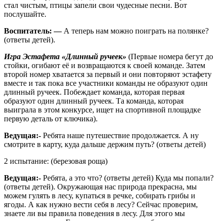
стал чистым, птицы запели свои чудесные песни. Вот
послушайте.
Воспитатель: —
А теперь нам можно поиграть на полянке?
(ответы детей).
Игра Эстафета «Длинный ручеек»
(Первые номера бегут до
стойки, огибают её и возвращаются к своей команде. Затем
второй номер хватается за первый и они повторяют эстафету
вместе и так пока все участники команды не образуют один
длинный ручеек. Побеждает команда, которая первая
образуют один длинный ручеек. Та команда, которая
выиграла в этом конкурсе, ищет на спортивной площадке
первую деталь от ключика).
Ведущая:-
Ребята наше путешествие продолжается. А ну
смотрите в карту, куда дальше держим путь? (ответы детей)
2 испытание: (березовая роща)
Ведущая:-
Ребята, а это что? (ответы детей) Куда мы попали?
(ответы детей). Окружающая нас природа прекрасна, мы
можем гулять в лесу, купаться в речке, собирать грибы и
ягоды. А как нужно вести себя в лесу? Сейчас проверим,
знаете ли вы правила поведения в лесу. Для этого мы