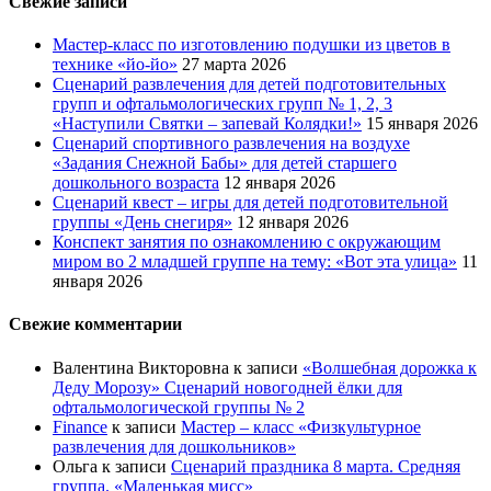
Свежие записи
Мастер-класс по изготовлению подушки из цветов в
технике «йо-йо»
27 марта 2026
Сценарий развлечения для детей подготовительных
групп и офтальмологических групп № 1, 2, 3
«Наступили Святки – запевай Колядки!»
15 января 2026
Сценарий спортивного развлечения на воздухе
«Задания Снежной Бабы» для детей старшего
дошкольного возраста
12 января 2026
Сценарий квест – игры для детей подготовительной
группы «День снегиря»
12 января 2026
Конспект занятия по ознакомлению с окружающим
миром во 2 младшей группе на тему: «Вот эта улица»
11
января 2026
Свежие комментарии
Валентина Викторовна
к записи
«Волшебная дорожка к
Деду Морозу» Сценарий новогодней ёлки для
офтальмологической группы № 2
Finance
к записи
Мастер – класс «Физкультурное
развлечения для дошкольников»
Ольга
к записи
Сценарий праздника 8 марта. Средняя
группа. «Маленькая мисс»