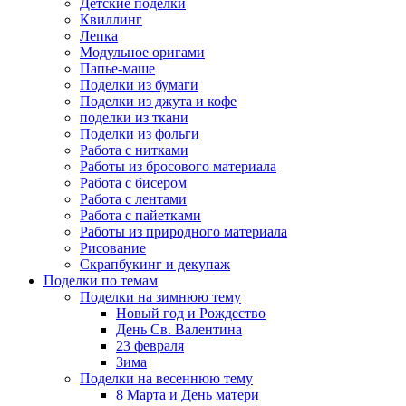
Детские поделки
Квиллинг
Лепка
Модульное оригами
Папье-маше
Поделки из бумаги
Поделки из джута и кофе
поделки из ткани
Поделки из фольги
Работа с нитками
Работы из бросового материала
Работа с бисером
Работа с лентами
Работа с пайетками
Работы из природного материала
Рисование
Скрапбукинг и декупаж
Поделки по темам
Поделки на зимнюю тему
Новый год и Рождество
День Св. Валентина
23 февраля
Зима
Поделки на весеннюю тему
8 Марта и День матери