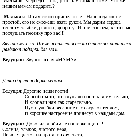
Мальчик
: Мерседесы подарить нам сложно тоже. Что же
нашим мамам подарить?
Мальчик:
. И сам собой пришел ответ: Наш подарок не
простой, его не сможешь взять рукой. Мы дарим сердца
теплоту, улыбки, радость, доброту. И приглашаем, в этот час,
послушать песенку про вас!!!
Звучит музыка. После исполнения песни детям воспитатели
раздают подарки для мам.
Ведущая:
Звучит песня «МАМА»
Дети дарят подарки мамам.
Ведущая: Дорогие наши гости!
Спасибо за то, что слушали нас так внимательно,
И хлопали нам так старательно.
Пусть улыбки весенние вас согреют теплом,
И хорошее настроение принесут в каждый дом!
Ведущая:
Дорогие, любимые наши женщины!
Солнца, улыбок, чистого неба,
Первых цветов на проталинках снега,