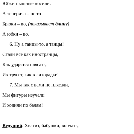
Юбки пышные носили.
А теперича – не то.
Брюки – во,
(показывает
длину
)
А юбки – во.
Ну а танцы-то, а танцы!
Стали все как иностранцы,
Как ударятся плясать,
Их трясет, как в лихорадке!
Мы так с вами не плясали,
Мы фигуры изучали
И ходили по балам!
Ведущий
: Хватит, бабушки, ворчать,