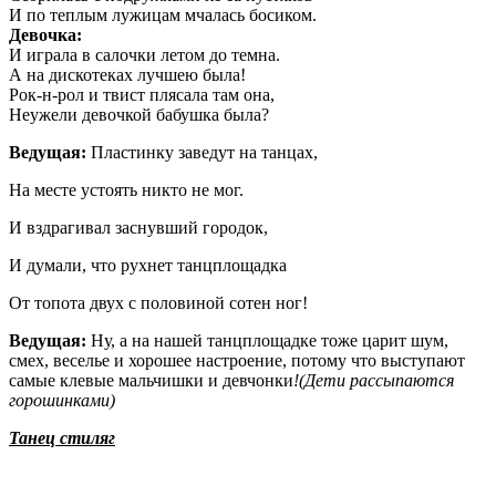
И по теплым лужицам мчалась босиком.
Девочка:
И играла в салочки летом до темна.
А на дискотеках лучшею была!
Рок-н-рол и твист плясала там она,
Неужели девочкой бабушка была?
Ведущая:
Пластинку заведут на танцах,
На месте устоять никто не мог.
И вздрагивал заснувший городок,
И думали, что рухнет танцплощадка
От топота двух с половиной сотен ног!
Ведущая:
Ну, а на нашей танцплощадке тоже царит шум,
смех, веселье и хорошее настроение, потому что выступают
самые клевые мальчишки и девчонки
!(Дети рассыпаются
горошинками)
Танец стиляг