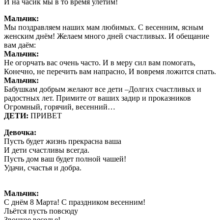
И на часик мы в то время улетим!
Мальчик:
Мы поздравляем наших мам любимых. С весенним, ясным
женским днём! Желаем много дней счастливых. И обещание
вам даём:
Мальчик:
Не огорчать вас очень часто. И в меру сил вам помогать,
Конечно, не перечить вам напрасно, И вовремя ложится спать.
Мальчик:
Бабушкам добрым желают все дети –Долгих счастливых и
радостных лет. Примите от ваших задир и проказников
Огромный, горячий, весенний…
ДЕТИ:
ПРИВЕТ
Девочка:
Пусть будет жизнь прекрасна ваша
И дети счастливы всегда.
Пусть дом ваш будет полной чашей!
Удачи, счастья и добра.
Мальчик:
С днём 8 Марта! С праздником весенним!
Льётся пусть повсюду
Звонкое веселье!