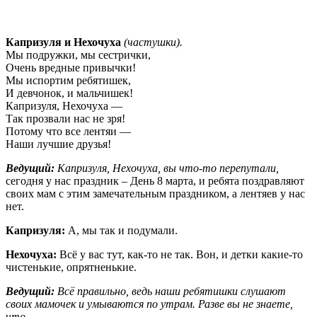
Капризуля и Нехочуха
(частушки).
Мы подружки, мы сестрички,
Очень вредные привычки!
Мы испортим ребятишек,
И девчонок, и мальчишек!
Капризуля, Нехочуха —
Так прозвали нас не зря!
Потому что все лентяи —
Наши лучшие друзья!
Ведущий:
Капризуля, Нехочуха, вы что-то перепутали,
сегодня у нас праздник – День 8 марта, и ребята поздравляют
своих мам с этим замечательным праздником, а лентяев у нас
нет.
Капризуля:
А, мы так и подумали.
Нехочуха:
Всё у вас тут, как-то не так. Вон, и детки какие-то
чистенькие, опрятненькие.
Ведущий:
Всё правильно, ведь наши ребятишки слушают
своих мамочек и умываются по утрам. Разве вы не знаете,
что