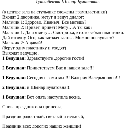
Туткабекова Шынар Булатовна
.
(в центре зала на стульчике сложены грампластинки)
Входят 2 дворника, метут и ведут диалог:
Мальчик 1: Здорово, Иваныч! Все метешь?
Мальчик 2: Привет, привет! Мету…А ты как?
Мальчик 1: Да и я мету… Смотри-ка, кто-то забыл пластинки.
Дай взгляну. Ого, как заезжены-то… Можно послушаем?
Мальчик 2: А давай!
(берут одну пластинку и уходят)
Выходят ведущие .
1 Ведущая:
Здравствуйте ,дорогие гости!
2 Ведущая:
Приветствуем Вас в нашем зале!!!
1 Ведущая:
Сегодня с вами мы !!! Валерия Валерьяновна!!!
2 Ведущая:
и Шынар Булатовна!!!
1 Ведущая:
Вот опять наступила весна,
Снова праздник она принесла,
Праздник радостный, светлый и нежный,
Праздник всех дорогих наших женщин!