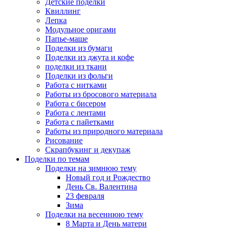
Детские поделки
Квиллинг
Лепка
Модульное оригами
Папье-маше
Поделки из бумаги
Поделки из джута и кофе
поделки из ткани
Поделки из фольги
Работа с нитками
Работы из бросового материала
Работа с бисером
Работа с лентами
Работа с пайетками
Работы из природного материала
Рисование
Скрапбукинг и декупаж
Поделки по темам
Поделки на зимнюю тему
Новый год и Рождество
День Св. Валентина
23 февраля
Зима
Поделки на весеннюю тему
8 Марта и День матери