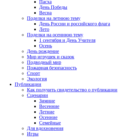
Пасха
День Победы
Весна
Поделки на летнюю тему
День России и российского флага
Лето
Поделки на осеннюю тему
1 сентября и День Учителя
Осень
День рождение
Мир игрушек и сказок
Подводный мир
Пожарная безопасность
Спорт
Экология
Публикации
Как получить свидетельство о публикации
Сценарии
Зимние
Весенние
Летние
Осенние
Семейные
Для вдохновения
Игры