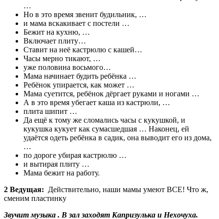
…
Но в это время звенит будильник, …
и мама вскакивает с постели …
Бежит на кухню, …
Включает плиту…
Ставит на неё кастрюлю с кашей…
Часы мерно тикают, …
уже половина восьмого…
Мама начинает будить ребёнка …
Ребёнок упирается, как может …
Мама суетится, ребёнок дёргает руками и ногами …
А в это время убегает каша из кастрюли, …
плита шипит …
Да ещё к тому же сломались часы с кукушкой, и
кукушка кукует как сумасшедшая … Наконец, ей
удаётся одеть ребёнка в садик, она выводит его из дома,
…
по дороге убирая кастрюлю …
и вытирая плиту …
Мама бежит на работу.
2 Ведущая:
Действительно, наши мамы умеют ВСЕ! Что ж,
сменим пластинку
Звучит музыка . В зал заходят Капризулька и Нехочуха.