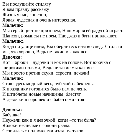
Вы послушайте стилягу,
Я вам правду расскажу
Жизнь у нас, конечно,
Яркая, чудесная и очень интересная.
Мальчик:
Мы серый цвет не признаем, Наш мир всей радугой играет.
Шансон, романсы не поем, Нас джаз и буги привлекают.
Мальчик:.
Когда по улице идем, Вы обернитесь нам во след. Стиляги
мы, что хорошо, Ведь не такие мы как все.
Девочка:
Вот – брюки – дудочки и кок на голове, Вот юбочка с
широкими полями, Ведь не такие мы как все.
Мы просто против скуки, серости, печали!
Мальчик:
Стою здесь модный весь, чуб мой набекрень.
К празднику готовится было нам не лень.
И штиблеты новые начищены, блестят.
А девочки в горошек и с бабеттами стоят
Девочка:
Бабушка!
Неужели как и я девочкой, когда –то ты была?
Яблоки неспелые с яблони рвала.
Ссорилась с подружками из-за пустяков