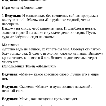
Игра папы «Помощники»
1 Ведущая:
И мальчишки, без сомненья, сейчас продолжат
выступление!
Мальчик:
.
Я в рубашке модной, челка
набекрень.
Выхожу на улицу, чтоб развеять лень. И штиблеты новые,
золотом горят И на лавке с куклами девочки сидят. Пусть
судачат бабушки, сидя на скамье.
Мальчик:
Детство ведь не вечное, эх успеть бы мне. Обзовут стилягою,
буду только рад. Я одет с иголочки, словно на парад. Выгляжу
красавчиком, мне всего 6 лет. Вспомню дни веселые через
много лет.
Исполняется Танец «Мальчики»
Ведущая
: «Мама»- какое красивое слово, лучше его в мире
нет.
Ведущая:
Скажешь «Мама»- в душе засияет ласковый ,
нежный свет.
Ведущая:
Мама , как звездочка путь освещает