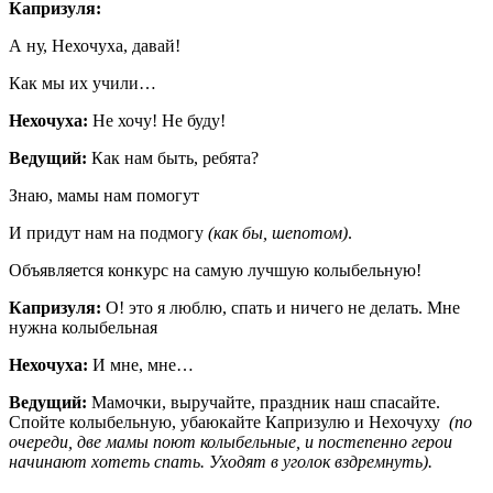
Капризуля:
А ну, Нехочуха, давай!
Как мы их учили…
Нехочуха:
Не хочу! Не буду!
Ведущий:
Как нам быть, ребята?
Знаю, мамы нам помогут
И придут нам на подмогу
(как бы, шепотом)
.
Объявляется конкурс на самую лучшую колыбельную!
Капризуля:
О! это я люблю, спать и ничего не делать. Мне
нужна колыбельная
Нехочуха:
И мне, мне…
Ведущий:
Мамочки, выручайте, праздник наш спасайте.
Спойте колыбельную, убаюкайте Капризулю и Нехочуху
(по
очереди, две мамы поют колыбельные, и постепенно герои
начинают хотеть спать. Уходят в уголок вздремнуть).