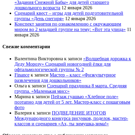
«Задания Снежной Бабы» для детей старшего
дошкольного возраста
12 января 2026
Сценарий квест – игры для детей подготовительной
группы «День снегиря»
12 января 2026
Конспект занятия по ознакомлению с окружающим
миром во 2 младшей группе на тему: «Вот эта улица»
11
января 2026
Свежие комментарии
Валентина Викторовна
к записи
«Волшебная дорожка к
Деду Морозу» Сценарий новогодней ёлки для
офтальмологической группы № 2
Finance
к записи
Мастер – класс «Физкультурное
развлечения для дошкольников»
Ольга
к записи
Сценарий праздника 8 марта. Средняя
группа. «Маленькая мисс»
Марина
к записи
Пейзаж гуашью «Хлебное поле»
поэтапно для детей от 5 лет. Мастер-класс с пошаговым
фото
Валерия
к записи
ПОДВЕДЕНИЕ ИТОГОВ
Международного конкурса рисунков, поделок, мастер-
классов и сценариев «Ах, ты зимушка-зима!»