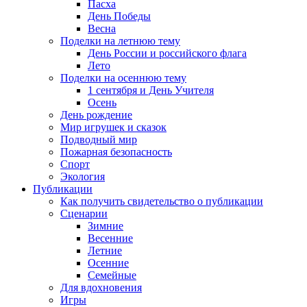
Пасха
День Победы
Весна
Поделки на летнюю тему
День России и российского флага
Лето
Поделки на осеннюю тему
1 сентября и День Учителя
Осень
День рождение
Мир игрушек и сказок
Подводный мир
Пожарная безопасность
Спорт
Экология
Публикации
Как получить свидетельство о публикации
Сценарии
Зимние
Весенние
Летние
Осенние
Семейные
Для вдохновения
Игры