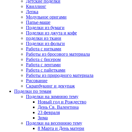
Детские поделки
Квиллинг
Лепка
Модульное оригами
Папье-маше
Поделки из бумаги
Поделки из джута и кофе
поделки из ткани
Поделки из фольги
Работа с нитками
Работы из бросового материала
Работа с бисером
Работа с лентами
Работа с пайетками
Работы из природного материала
Рисование
Скрапбукинг и декупаж
Поделки по темам
Поделки на зимнюю тему
Новый год и Рождество
День Св. Валентина
23 февраля
Зима
Поделки на весеннюю тему
8 Марта и День матери