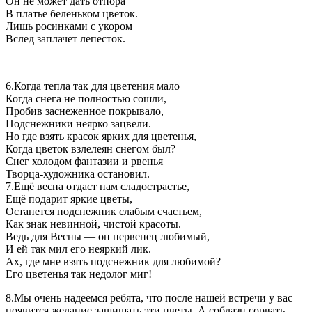
Он не может дать отпора
В платье беленьком цветок.
Лишь росинками с укором
Вслед заплачет лепесток.
6.Когда тепла так для цветения мало
Когда снега не полностью сошли,
Пробив заснеженное покрывало,
Подснежники неярко зацвели.
Но где взять красок ярких для цветенья,
Когда цветок взлелеян снегом был?
Снег холодом фантазии и рвенья
Творца-художника остановил.
7.Ещё весна отдаст нам сладострастье,
Ещё подарит яркие цветы,
Останется подснежник слабым счастьем,
Как знак невинной, чистой красоты.
Ведь для Весны — он первенец любимый,
И ей так мил его неяркий лик.
Ах, где мне взять подснежник для любимой?
Его цветенья так недолог миг!
8.Мы очень надеемся ребята, что после нашей встречи у вас
появится желание защищать эти цветы. А соблазн сорвать