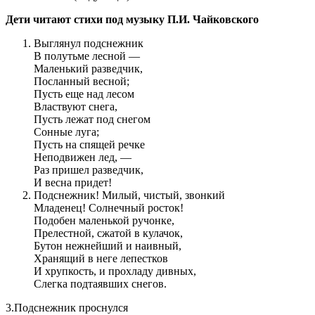
Дети читают стихи под музыку П.И. Чайковского
Выглянул подснежник
В полутьме лесной —
Маленький разведчик,
Посланный весной;
Пусть еще над лесом
Властвуют снега,
Пусть лежат под снегом
Сонные луга;
Пусть на спящей речке
Неподвижен лед, —
Раз пришел разведчик,
И весна придет!
Подснежник! Милый, чистый, звонкий
Младенец! Солнечный росток!
Подобен маленькой ручонке,
Прелестной, сжатой в кулачок,
Бутон нежнейший и наивный,
Хранящий в неге лепестков
И хрупкость, и прохладу дивных,
Слегка подтаявших снегов.
3.Подснежник проснулся