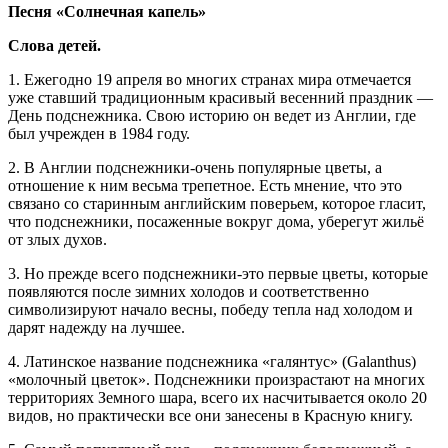
Песня «Солнечная капель»
Слова детей.
1. Ежегодно 19 апреля во многих странах мира отмечается
уже ставший традиционным красивый весенний праздник —
День подснежника. Свою историю он ведет из Англии, где
был учрежден в 1984 году.
2. В Англии подснежники-очень популярные цветы, а
отношение к ним весьма трепетное. Есть мнение, что это
связано со старинным английским поверьем, которое гласит,
что подснежники, посаженные вокруг дома, уберегут жильё
от злых духов.
3. Но прежде всего подснежники-это первые цветы, которые
появляются после зимних холодов и соответственно
символизируют начало весны, победу тепла над холодом и
дарят надежду на лучшее.
4. Латинское название подснежника «галянтус» (Galаnthus)
«молочный цветок». Подснежники произрастают на многих
территориях Земного шара, всего их насчитывается около 20
видов, но практически все они занесены в Красную книгу.