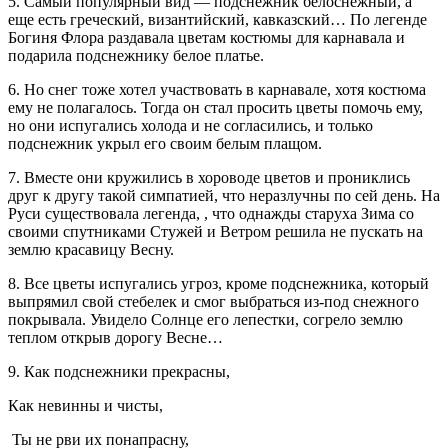
5. Самый популярный вид — подснежник белоснежный, а
еще есть греческий, византийский, кавказский… По легенде
Богиня Флора раздавала цветам костюмы для карнавала и
подарила подснежнику белое платье.
6. Но снег тоже хотел участвовать в карнавале, хотя костюма
ему не полагалось. Тогда он стал просить цветы помочь ему,
но они испугались холода и не согласились, и только
подснежник укрыл его своим белым плащом.
7. Вместе они кружились в хороводе цветов и прониклись
друг к другу такой симпатией, что неразлучны по сей день. На
Руси существовала легенда, , что однажды старуха Зима со
своими спутниками Стужей и Ветром решила не пускать на
землю красавицу Весну.
8. Все цветы испугались угроз, кроме подснежника, который
выпрямил свой стебелек и смог выбраться из-под снежного
покрывала. Увидело Солнце его лепестки, согрело землю
теплом открыв дорогу Весне…
9. Как подснежники прекрасны,
Как невинны и чисты,
Ты не рви их понапрасну,