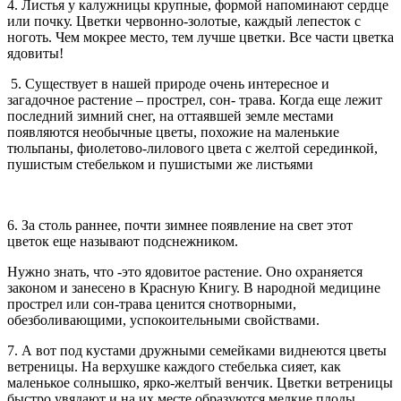
4. Листья у калужницы крупные, формой напоминают сердце
или почку. Цветки червонно-золотые, каждый лепесток с
ноготь. Чем мокрее место, тем лучше цветки. Все части цветка
ядовиты!
5. Существует в нашей природе очень интересное и
загадочное растение – прострел, сон- трава. Когда еще лежит
последний зимний снег, на оттаявшей земле местами
появляются необычные цветы, похожие на маленькие
тюльпаны, фиолетово-лилового цвета с желтой серединкой,
пушистым стебельком и пушистыми же листьями
6. За столь раннее, почти зимнее появление на свет этот
цветок еще называют подснежником.
Нужно знать, что -это ядовитое растение. Оно охраняется
законом и занесено в Красную Книгу. В народной медицине
прострел или сон-трава ценится снотворными,
обезболивающими, успокоительными свойствами.
7. А вот под кустами дружными семейками виднеются цветы
ветреницы. На верхушке каждого стебелька сияет, как
маленькое солнышко, ярко-желтый венчик. Цветки ветреницы
быстро увядают и на их месте образуются мелкие плоды,