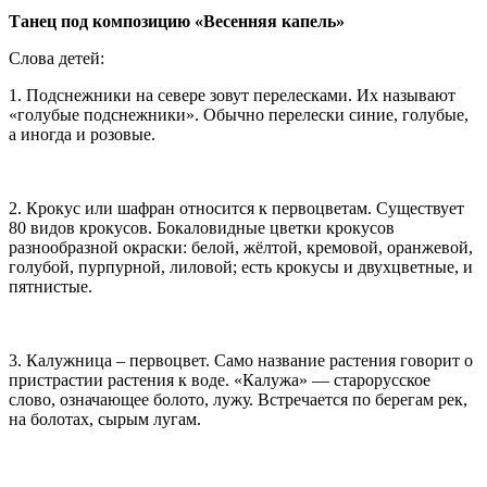
Танец под композицию «Весенняя капель»
Слова детей:
1. Подснежники на севере зовут перелесками. Их называют
«голубые подснежники». Обычно перелески синие, голубые,
а иногда и розовые.
2. Крокус или шафран относится к первоцветам. Существует
80 видов крокусов. Бокаловидные цветки крокусов
разнообразной окраски: белой, жёлтой, кремовой, оранжевой,
голубой, пурпурной, лиловой; есть крокусы и двухцветные, и
пятнистые.
3. Калужница – первоцвет. Само название растения говорит о
пристрастии растения к воде. «Калужа» — старорусское
слово, означающее болото, лужу. Встречается по берегам рек,
на болотах, сырым лугам.