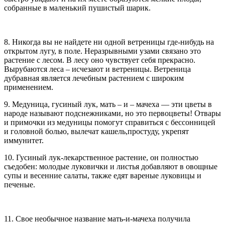
собранные в маленький пушистый шарик.
8. Никогда вы не найдете ни одной ветреницы где-нибудь на
открытом лугу, в поле. Неразрывными узами связано это
растение с лесом. В лесу оно чувствует себя прекрасно.
Вырубаются леса – исчезают и ветреницы. Ветреница
дубравная является лечебным растением с широким
применением.
9. Медуница, гусиный лук, мать – и – мачеха — эти цветы в
народе называют подснежниками, но это первоцветы! Отвары
и примочки из медуницы помогут справиться с бессонницей
и головной болью, вылечат кашель,простуду, укрепят
иммунитет.
10. Гусиный лук-лекарственное растение, он полностью
съедобен: молодые луковички и листья добавляют в овощные
супы и весенние салаты, также едят вареные луковицы и
печеные.
11. Свое необычное название мать-и-мачеха получила