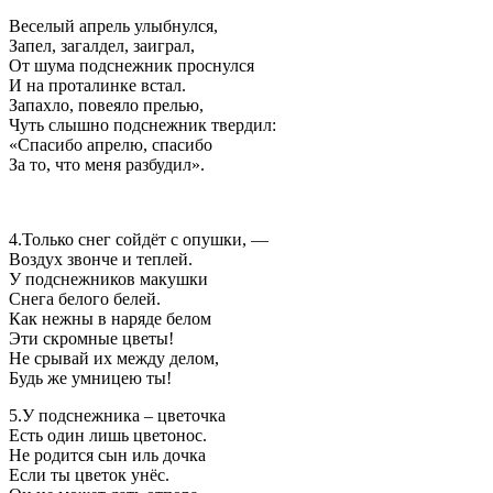
Веселый апрель улыбнулся,
Запел, загалдел, заиграл,
От шума подснежник проснулся
И на проталинке встал.
Запахло, повеяло прелью,
Чуть слышно подснежник твердил:
«Спасибо апрелю, спасибо
За то, что меня разбудил».
4.Только снег сойдёт с опушки, —
Воздух звонче и теплей.
У подснежников макушки
Снега белого белей.
Как нежны в наряде белом
Эти скромные цветы!
Не срывай их между делом,
Будь же умницею ты!
5.У подснежника – цветочка
Есть один лишь цветонос.
Не родится сын иль дочка
Если ты цветок унёс.