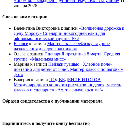
миром во 2 младшей группе на тему: «Вот эта улица»
11
января 2026
Свежие комментарии
Валентина Викторовна
к записи
«Волшебная дорожка к
Деду Морозу» Сценарий новогодней ёлки для
офтальмологической группы № 2
Finance
к записи
Мастер – класс «Физкультурное
развлечения для дошкольников»
Ольга
к записи
Сценарий праздника 8 марта. Средняя
группа. «Маленькая мисс»
Марина
к записи
Пейзаж гуашью «Хлебное поле»
поэтапно для детей от 5 лет. Мастер-класс с пошаговым
фото
Валерия
к записи
ПОДВЕДЕНИЕ ИТОГОВ
Международного конкурса рисунков, поделок, мастер-
классов и сценариев «Ах, ты зимушка-зима!»
Образец свидетельства о публикации материала
Подпишитесь и получите книгу бесплатно