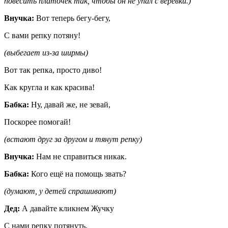
повесить платочек так, чтобы он не упал с верёвки.)
Внучка:
Вот теперь бегу-бегу,
С вами репку потяну!
(выбегает из-за ширмы)
Вот так репка, просто диво!
Как кругла и как красива!
Бабка:
Ну, давай же, не зевай,
Поскорее помогай!
(встают друг за другом и тянут репку)
Внучка:
Нам не справиться никак.
Бабка:
Кого ещё на помощь звать?
(думают, у детей спрашивают)
Дед:
А давайте кликнем Жучку
С нами репку потянуть.