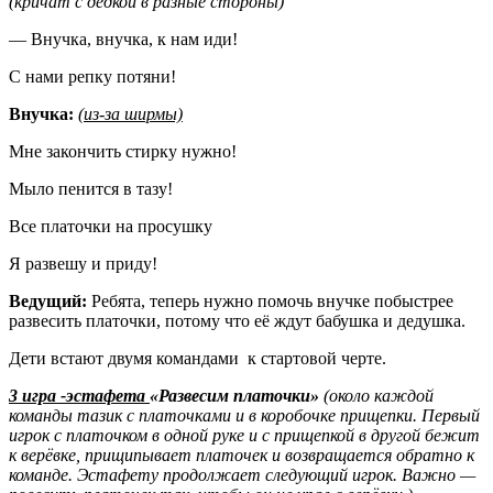
(кричат с дедкой в разные стороны)
— Внучка, внучка, к нам иди!
С нами репку потяни!
Внучка:
(из-за ширмы)
Мне закончить стирку нужно!
Мыло пенится в тазу!
Все платочки на просушку
Я развешу и приду!
Ведущий:
Ребята, теперь нужно помочь внучке побыстрее
развесить платочки, потому что её ждут бабушка и дедушка.
Дети встают двумя командами к стартовой черте.
3 игра -эстафета
«Развесим платочки»
(около каждой
команды тазик с платочками и в коробочке прищепки. Первый
игрок с платочком в одной руке и с прищепкой в другой бежит
к верёвке, прищипывает платочек и возвращается обратно к
команде. Эстафету продолжает следующий игрок. Важно —