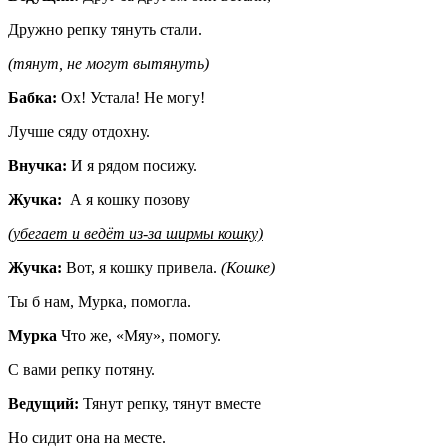
Дружно репку тянуть стали.
(тянут, не могут вытянуть)
Бабка:
Ох! Устала! Не могу!
Лучше сяду отдохну.
Внучка:
И я рядом посижу.
Жучка:
А я кошку позову
(убегает и ведёт из-за ширмы кошку)
Жучка:
Вот, я кошку привела.
(Кошке)
Ты б нам, Мурка, помогла.
Мурка
Что же, «Мяу», помогу.
С вами репку потяну.
Ведущий:
Тянут репку, тянут вместе
Но сидит она на месте.