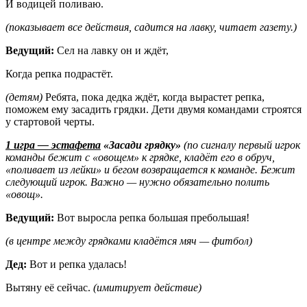
И водицей поливаю.
(показывает все действия, садится на лавку, читает газету.)
Ведущий:
Сел на лавку он и ждёт,
Когда репка подрастёт.
(детям)
Ребята, пока дедка ждёт, когда вырастет репка,
поможем ему засадить грядки. Дети двумя командами строятся
у стартовой черты.
1 игра — эстафета
«Засади грядку»
(по сигналу первый игрок
команды бежит с «овощем» к грядке, кладёт его в обруч,
«поливает из лейки» и бегом возвращается к команде. Бежит
следующий игрок. Важно — нужно обязательно полить
«овощ».
Ведущий:
Вот выросла репка большая пребольшая!
(в центре между грядками кладётся мяч — фитбол)
Дед:
Вот и репка удалась!
Вытяну её сейчас.
(имитирует действие)