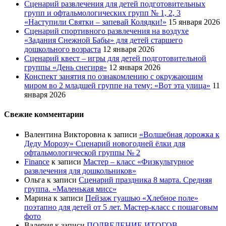
Сценарий развлечения для детей подготовительных
групп и офтальмологических групп № 1, 2, 3
«Наступили Святки – запевай Колядки!»
15 января 2026
Сценарий спортивного развлечения на воздухе
«Задания Снежной Бабы» для детей старшего
дошкольного возраста
12 января 2026
Сценарий квест – игры для детей подготовительной
группы «День снегиря»
12 января 2026
Конспект занятия по ознакомлению с окружающим
миром во 2 младшей группе на тему: «Вот эта улица»
11
января 2026
Свежие комментарии
Валентина Викторовна
к записи
«Волшебная дорожка к
Деду Морозу» Сценарий новогодней ёлки для
офтальмологической группы № 2
Finance
к записи
Мастер – класс «Физкультурное
развлечения для дошкольников»
Ольга
к записи
Сценарий праздника 8 марта. Средняя
группа. «Маленькая мисс»
Марина
к записи
Пейзаж гуашью «Хлебное поле»
поэтапно для детей от 5 лет. Мастер-класс с пошаговым
фото
Валерия
к записи
ПОДВЕДЕНИЕ ИТОГОВ