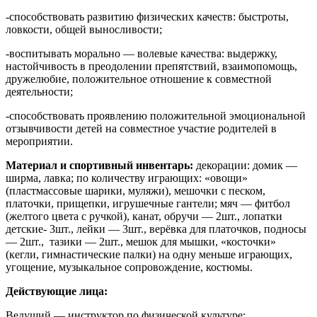
-способствовать развитию физических качеств: быстроты,
ловкости, общей выносливости;
-воспитывать морально — волевые качества: выдержку,
настойчивость в преодолении препятствий, взаимопомощь,
дружелюбие, положительное отношение к совместной
деятельности;
-способствовать проявлению положительной эмоциональной
отзывчивости детей на совместное участие родителей в
мероприятии.
Материал и спортивный инвентарь:
декорации: домик —
ширма, лавка; по количеству играющих: «овощи»
(пластмассовые шарики, муляжи), мешочки с песком,
платочки, прищепки, игрушечные гантели; мяч — фитбол
(желтого цвета с ручкой), канат, обручи — 2шт., лопатки
детские- 3шт., лейки — 3шт., верёвка для платочков, подносы
— 2шт., тазики — 2шт., мешок для мышки, «косточки»
(кегли, гимнастические палки) на одну меньше играющих,
угощение, музыкальное сопровождение, костюмы.
Действующие лица:
Ведущий — инструктор по физической культуре;