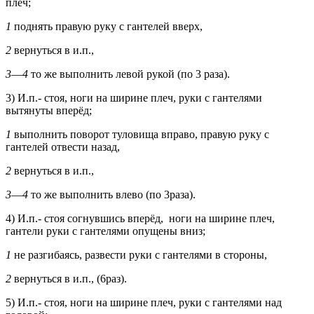
плеч;
1
поднять правую руку с гантелей вверх,
2
вернуться в и.п.,
3
—
4
то же выполнить левой рукой (по 3 раза).
3) И.п.- стоя, ноги на ширине плеч, руки с гантелями
вытянуты вперёд;
1
выполнить поворот туловища вправо, правую руку с
гантелей отвести назад,
2
вернуться в и.п.,
3
—
4
то же выполнить влево (по 3раза).
4) И.п.- стоя согнувшись вперёд, ноги на ширине плеч,
гантели руки с гантелями опущены вниз;
1
не разгибаясь, развести руки с гантелями в стороны,
2
вернуться в и.п., (6раз).
5) И.п.- стоя, ноги на ширине плеч, руки с гантелями над