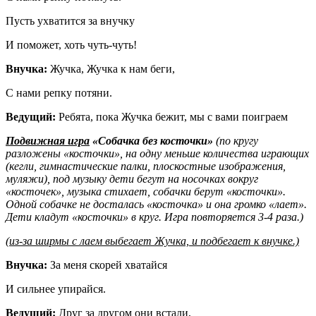
Пусть ухватится за внучку
И поможет, хоть чуть-чуть!
Внучка:
Жучка, Жучка к нам беги,
С нами репку потяни.
Ведущий:
Ребята, пока Жучка бежит, мы с вами поиграем
Подвижная игра
«Собачка без косточки»
(по кругу
разложены «косточки», на одну меньше количества играющих
(кегли, гимнастические палки, плоскостные изображения,
муляжи), под музыку дети бегут на носочках вокруг
«косточек», музыка стихает, собачки берут «косточки».
Одной собачке не досталась «косточка» и она громко «лает».
Дети кладут «косточки» в круг. Игра повторяется 3-4 раза.)
(из-за ширмы с лаем выбегает Жучка, и подбегает к внучке.)
Внучка:
За меня скорей хватайся
И сильнее упирайся.
Ведущий:
Друг за другом они встали,