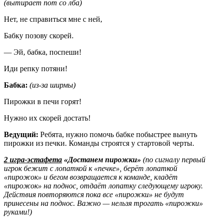
(вытирает пот со лба)
Нет, не справиться мне с ней,
Бабку позову скорей.
— Эй, бабка, поспеши!
Иди репку потяни!
Бабка:
(из-за ширмы)
Пирожки в печи горят!
Нужно их скорей достать!
Ведущий:
Ребята, нужно помочь бабке побыстрее вынуть
пирожки из печки. Команды строятся у стартовой черты.
2 игра-эстафета
«Достанем пирожки»
(по сигналу первый
игрок бежит с лопаткой к «печке», берёт лопаткой
«пирожок» и бегом возвращается к команде, кладёт
«пирожок» на поднос, отдаёт лопатку следующему игроку.
Действия повторяются пока все «пирожки» не будут
принесены на поднос. Важно — нельзя трогать «пирожки»
руками!)