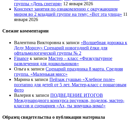
группы «День снегиря»
12 января 2026
Конспект занятия по ознакомлению с окружающим
миром во 2 младшей группе на тему: «Вот эта улица»
11
января 2026
Свежие комментарии
Валентина Викторовна
к записи
«Волшебная дорожка к
Деду Морозу» Сценарий новогодней ёлки для
офтальмологической группы № 2
Finance
к записи
Мастер – класс «Физкультурное
развлечения для дошкольников»
Ольга
к записи
Сценарий праздника 8 марта. Средняя
группа. «Маленькая мисс»
Марина
к записи
Пейзаж гуашью «Хлебное поле»
поэтапно для детей от 5 лет. Мастер-класс с пошаговым
фото
Валерия
к записи
ПОДВЕДЕНИЕ ИТОГОВ
Международного конкурса рисунков, поделок, мастер-
классов и сценариев «Ах, ты зимушка-зима!»
Образец свидетельства о публикации материала