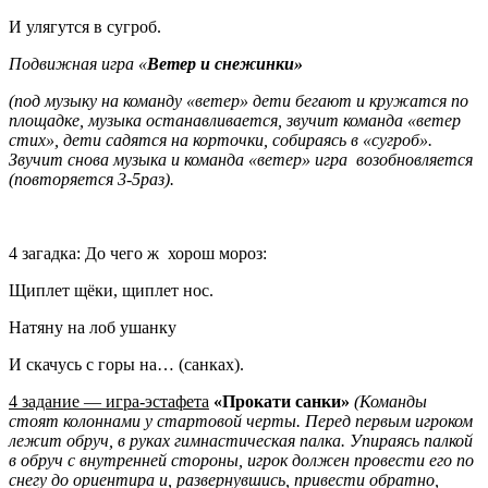
И улягутся в сугроб.
Подвижная игра «
Ветер и снежинки»
(под музыку на команду «ветер» дети бегают и кружатся по
площадке, музыка останавливается, звучит команда «ветер
стих», дети садятся на корточки, собираясь в «сугроб».
Звучит снова музыка и команда «ветер» игра возобновляется
(повторяется 3-5раз).
4 загадка: До чего ж хорош мороз:
Щиплет щёки, щиплет нос.
Натяну на лоб ушанку
И скачусь с горы на… (санках).
4 задание — игра-эстафета
«Прокати санки»
(Команды
стоят колоннами у стартовой черты. Перед первым игроком
лежит обруч, в руках гимнастическая палка. Упираясь палкой
в обруч с внутренней стороны, игрок должен провести его по
снегу до ориентира и, развернувшись, привести обратно,