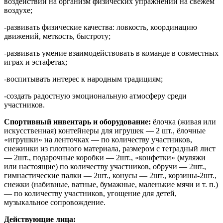
воздействии на организм физических упражнений на свежем
воздухе;
-развивать физические качества: ловкость, координацию
движений, меткость, быстроту;
-развивать умение взаимодействовать в команде в совместных
играх и эстафетах;
-воспитывать интерес к народным традициям;
-создать радостную эмоциональную атмосферу среди
участников.
Спортивный инвентарь и оборудование:
ёлочка (живая или
искусственная) контейнеры для игрушек — 2 шт., ёлочные
«игрушки» на ленточках — по количеству участников,
снежинки из плотного материала, размером с тетрадный лист
— 2шт., подарочные коробки — 2шт., «конфетки» (муляжи
или настоящие) по количеству участников, обручи — 2шт.,
гимнастические палки — 2шт., конусы — 2шт., корзины-2шт.,
снежки (набивные, ватные, бумажные, маленькие мячи и т. п.)
— по количеству участников, угощение для детей,
музыкальное сопровождение.
Действующие лица: