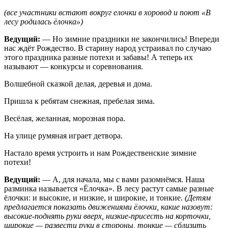
(все участники встают вокруг елочки в хоровод и поют «В
лесу родилась ёлочка»)
Ведущий:
— Но зимние праздники не закончились! Впереди
нас ждёт Рождество. В старину народ устраивал по случаю
этого праздника разные потехи и забавы! А теперь их
называют — конкурсы и соревнования.
Волшебной сказкой делая, деревья и дома.
Пришла к ребятам снежная, пребелая зима.
Весёлая, желанная, морозная пора.
На улице румяная играет детвора.
Настало время устроить и нам Рождественские зимние
потехи!
Ведущий:
— А, для начала, мы с вами разомнёмся. Наша
разминка называется «Ёлочка». В лесу растут самые разные
ёлочки: и высокие, и низкие, и широкие, и тонкие.
(Детям
предлагается показать движениями ёлочки, какие назовут:
высокие-поднять руки вверх, низкие-присесть на корточки,
широкие — развести руки в стороны, тонкие — сблизить