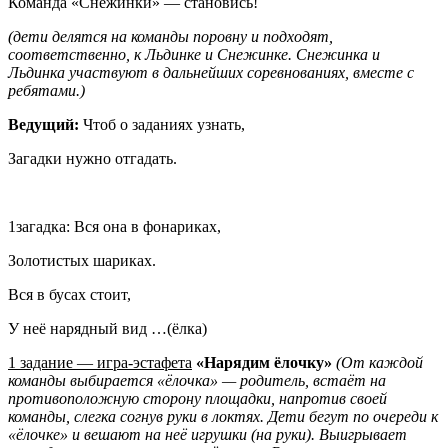
Команда «Снежинки» — становись!
(дети делятся на команды поровну и подходят,
соответственно, к Льдинке и Снежинке. Снежинка и
Льдинка участвуют в дальнейших соревнованиях, вместе с
ребятами.)
Ведущий:
Чтоб о заданиях узнать,
Загадки нужно отгадать.
1загадка: Вся она в фонариках,
Золотистых шариках.
Вся в бусах стоит,
У неё нарядный вид …(ёлка)
1 задание — игра-эстафета
«Нарядим ёлочку»
(От каждой
команды выбирается «ёлочка» — родитель, встаёт на
противоположную сторону площадки, напротив своей
команды, слегка согнув руки в локтях. Дети бегут по очереди к
«ёлочке» и вешают на неё игрушки (на руки). Выигрывает