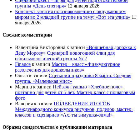
Сценарий квест – игры для детей подготовительной
группы «День снегиря»
12 января 2026
Конспект занятия по ознакомлению с окружающим
миром во 2 младшей группе на тему: «Вот эта улица»
11
января 2026
Свежие комментарии
Валентина Викторовна
к записи
«Волшебная дорожка к
Деду Морозу» Сценарий новогодней ёлки для
офтальмологической группы № 2
Finance
к записи
Мастер – класс «Физкультурное
развлечения для дошкольников»
Ольга
к записи
Сценарий праздника 8 марта. Средняя
группа. «Маленькая мисс»
Марина
к записи
Пейзаж гуашью «Хлебное поле»
поэтапно для детей от 5 лет. Мастер-класс с пошаговым
фото
Валерия
к записи
ПОДВЕДЕНИЕ ИТОГОВ
Международного конкурса рисунков, поделок, мастер-
классов и сценариев «Ах, ты зимушка-зима!»
Образец свидетельства о публикации материала