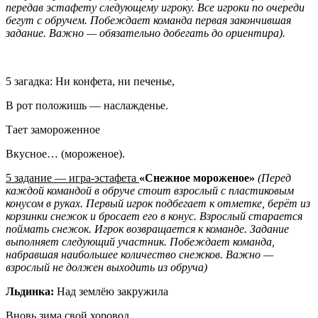
передав эстафету следующему игроку. Все игроки по очереди
бегут с обручем. Побеждает команда первая закончившая
задание. Важно — обязательно добегать до ориентира).
5 загадка: Ни конфета, ни печенье,
В рот положишь — наслажденье.
Тает замороженное
Вкусное… (мороженое).
5 задание — игра-эстафета
«Снежное мороженое»
(Перед
каждой командой в обруче стоит взрослый с пластиковым
конусом в руках. Первый игрок подбегает к отметке, берёт из
корзинки снежок и бросает его в конус. Взрослый старается
поймать снежок. Игрок возвращается к команде. Задание
выполняет следующий участник. Побеждает команда,
набравшая наибольшее количество снежков. Важно —
взрослый не должен выходить из обруча)
Льдинка:
Над землёю закружила
Вновь зима свой хоровод.