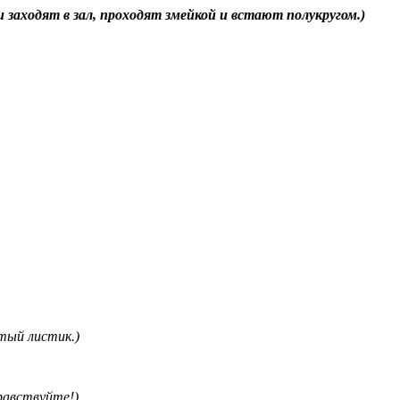
и заходят в зал, проходят змейкой и встают полукругом.)
ый листик.)
равствуйте!)