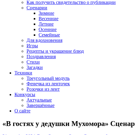
Как получить свидетельство о публикации
Сценарии
Зимние
Весенние
Летние
Осенние
Семейные
Для вдохновения
Игры
Рецепты и украшение блюд
Поздравления
Стихи
Загадки
Техники
Треугольный модуль
Фенечка из ленточек
Розочки из лент
Конкурсы
Актуальные
Завершённые
О сайте
«В гостях у дедушки Мухомора» Сценар