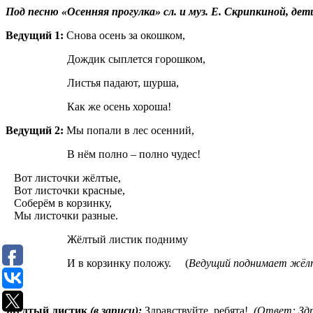
Под песню «Осенняя прогулка» сл. и муз. Е. Скрипкиной, дет
Ведущий 1:
Снова осень за окошком,
Дождик сыплется горошком,
Листья падают, шурша,
Как же осень хороша!
Ведущий 2:
Мы попали в лес осенний,
В нём полно – полно чудес!
Вот листочки жёлтые,
Вот листочки красные,
Соберём в корзинку,
Мы листочки разные.
Жёлтый листик подниму
И в корзинку положу. (
Ведущий поднимает жёлт
Жёлтый листик
(в записи):
Здравствуйте, ребята!
(Ответ: Зд