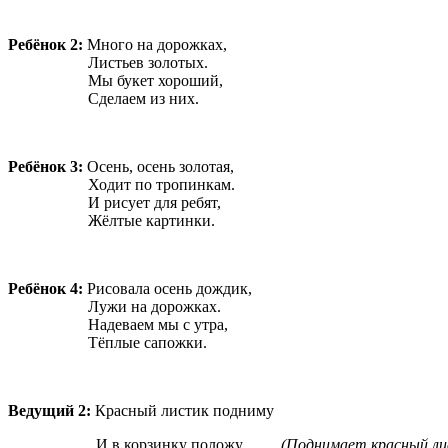
Ребёнок 2:
Много на дорожках,
Листьев золотых.
Мы букет хороший,
Сделаем из них.
Ребёнок 3:
Осень, осень золотая,
Ходит по тропинкам.
И рисует для ребят,
Жёлтые картинки.
Ребёнок 4:
Рисовала осень дождик,
Лужи на дорожках.
Надеваем мы с утра,
Тёплые сапожки.
Ведущий 2:
Красный листик подниму
И в корзинку положу.
(Поднимает красный ли