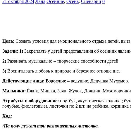
21 октября 2024
Лана
Осенние
,
Осень
,
Сценарии
0
Цель:
Создать условия для эмоционального отдыха детей, вызв
Задачи: 1)
Закреплять у детей представления об осенних явлен
2)
Развивать музыкально – творческие способности детей.
3)
Воспитывать любовь к природе и бережное отношение.
Действующие лица: Взрослые
– ведущие, Дедушка Мухомор.
Мальчики:
Ёжик, Мишка, Заяц, Жучок, Дождик, Мухоморчик
Атрибуты и оборудование:
ноутбук, акустическая колонка; бу
голубые, фиолетовые), листочки по 2 шт. на ребёнка, корзинка
Ход:
(На полу лежат три разноцветных листочка.