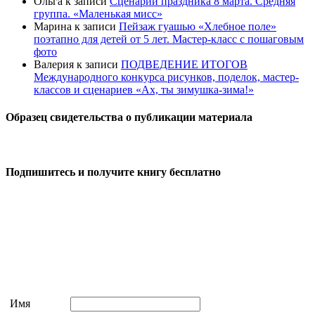
Ольга
к записи
Сценарий праздника 8 марта. Средняя
группа. «Маленькая мисс»
Марина
к записи
Пейзаж гуашью «Хлебное поле»
поэтапно для детей от 5 лет. Мастер-класс с пошаговым
фото
Валерия
к записи
ПОДВЕДЕНИЕ ИТОГОВ
Международного конкурса рисунков, поделок, мастер-
классов и сценариев «Ах, ты зимушка-зима!»
Образец свидетельства о публикации материала
Подпишитесь и получите книгу бесплатно
Имя