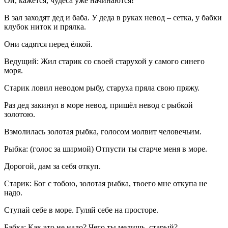
Ой, кажется, чудеса уже начинаются!
В зал заходят дед и баба. У деда в руках невод – сетка, у бабки
клубок ниток и прялка.
Они садятся перед ёлкой.
Ведущий: Жил старик со своей старухой у самого синего
моря.
Старик ловил неводом рыбу, старуха пряла свою пряжу.
Раз дед закинул в море невод, пришёл невод с рыбкой
золотою.
Взмолилась золотая рыбка, голосом молвит человечьим.
Рыбка: (голос за ширмой) Отпусти ты старче меня в море.
Дорогой, дам за себя откуп.
Старик: Бог с тобою, золотая рыбка, твоего мне откупа не
надо.
Ступай себе в море. Гуляй себе на просторе.
Бабка: Как это не надо? Чего ты мелишь, старый?