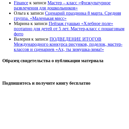
Finance
к записи
Мастер – класс «Физкультурное
развлечения для дошкольников»
Ольга
к записи
Сценарий праздника 8 марта. Средняя
группа. «Маленькая мисс»
Марина
к записи
Пейзаж гуашью «Хлебное поле»
поэтапно для детей от 5 лет. Мастер-класс с пошаговым
фото
Валерия
к записи
ПОДВЕДЕНИЕ ИТОГОВ
Международного конкурса рисунков, поделок, мастер-
классов и сценариев «Ах, ты зимушка-зима!»
Образец свидетельства о публикации материала
Подпишитесь и получите книгу бесплатно