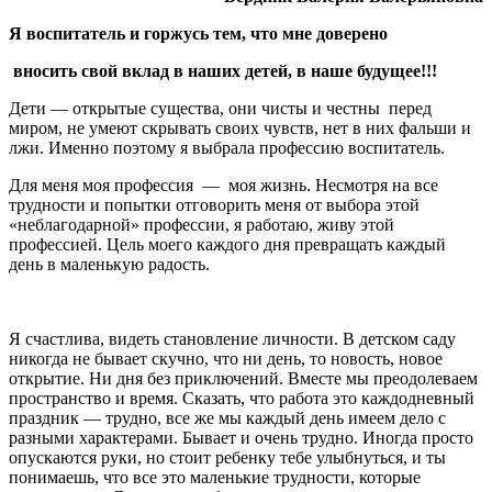
Я
воспитатель
и
горжусь
тем
,
что
мне
доверено
вносить
свой
вклад
в
наших
детей
,
в
наше
будущее
!!!
Дети — открытые существа, они чисты и честны перед
миром, не умеют скрывать своих чувств, нет в них фальши и
лжи. Именно поэтому я выбрала профессию воспитатель.
Для меня моя профессия — моя жизнь. Несмотря на все
трудности и попытки отговорить меня от выбора этой
«неблагодарной» профессии, я работаю, живу этой
профессией. Цель моего каждого дня превращать каждый
день в маленькую радость.
Я счастлива, видеть становление личности. В детском саду
никогда не бывает скучно, что ни день, то новость, новое
открытие. Ни дня без приключений. Вместе мы преодолеваем
пространство и время. Сказать, что работа это каждодневный
праздник — трудно, все же мы каждый день имеем дело с
разными характерами. Бывает и очень трудно. Иногда просто
опускаются руки, но стоит ребенку тебе улыбнуться, и ты
понимаешь, что все это маленькие трудности, которые