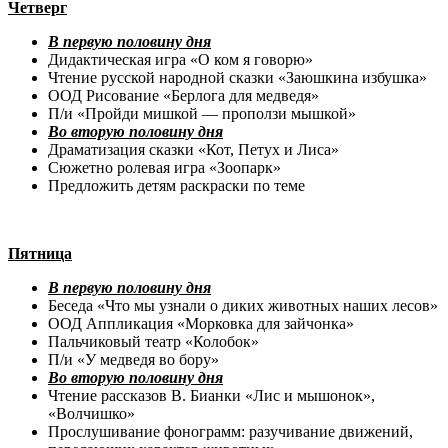
Четверг
В первую половину дня
Дидактическая игра «О ком я говорю»
Чтение русской народной сказки «Заюшкина избушка»
ООД Рисование «Берлога для медведя»
П/и «Пройди мишкой — проползи мышкой»
Во вторую половину дня
Драматизация сказки «Кот, Петух и Лиса»
Сюжетно ролевая игра «Зоопарк»
Предложить детям раскраски по теме
Пятница
В первую половину дня
Беседа «Что мы узнали о диких животных наших лесов»
ООД Аппликация «Морковка для зайчонка»
Пальчиковый театр «Колобок»
П/и «У медведя во бору»
Во вторую половину дня
Чтение рассказов В. Бианки «Лис и мышонок»,
«Волчишко»
Прослушивание фонограмм: разучивание движений,