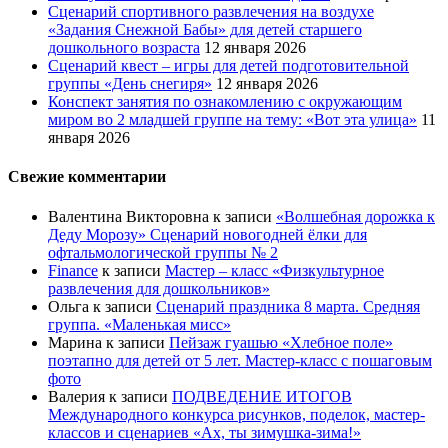
Сценарий спортивного развлечения на воздухе
«Задания Снежной Бабы» для детей старшего
дошкольного возраста
12 января 2026
Сценарий квест – игры для детей подготовительной
группы «День снегиря»
12 января 2026
Конспект занятия по ознакомлению с окружающим
миром во 2 младшей группе на тему: «Вот эта улица»
11
января 2026
Свежие комментарии
Валентина Викторовна
к записи
«Волшебная дорожка к
Деду Морозу» Сценарий новогодней ёлки для
офтальмологической группы № 2
Finance
к записи
Мастер – класс «Физкультурное
развлечения для дошкольников»
Ольга
к записи
Сценарий праздника 8 марта. Средняя
группа. «Маленькая мисс»
Марина
к записи
Пейзаж гуашью «Хлебное поле»
поэтапно для детей от 5 лет. Мастер-класс с пошаговым
фото
Валерия
к записи
ПОДВЕДЕНИЕ ИТОГОВ
Международного конкурса рисунков, поделок, мастер-
классов и сценариев «Ах, ты зимушка-зима!»