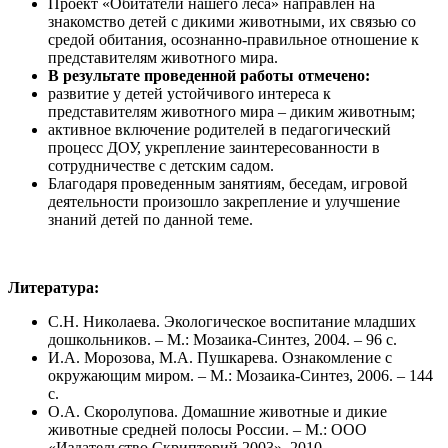
Проект «Обитатели нашего леса» направлен на
знакомство детей с дикими животными, их связью со
средой обитания, осознанно-правильное отношение к
представителям животного мира.
В результате проведенной работы отмечено:
развитие у детей устойчивого интереса к
представителям животного мира – диким животным;
активное включение родителей в педагогический
процесс ДОУ, укрепление заинтересованности в
сотрудничестве с детским садом.
Благодаря проведенным занятиям, беседам, игровой
деятельности произошло закрепление и улучшение
знаний детей по данной теме.
Литература:
С.Н. Николаева. Экологическое воспитание младших
дошкольников. – М.: Мозаика-Синтез, 2004. – 96 с.
И.А. Морозова, М.А. Пушкарева. Ознакомление с
окружающим миром. – М.: Мозаика-Синтез, 2006. – 144
с.
О.А. Скоролупова. Домашние животные и дикие
животные средней полосы России. – М.: ООО
«Издательство Скрипторий 2003», 2010.