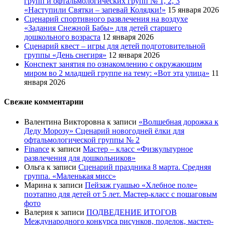
групп и офтальмологических групп № 1, 2, 3
«Наступили Святки – запевай Колядки!»
15 января 2026
Сценарий спортивного развлечения на воздухе
«Задания Снежной Бабы» для детей старшего
дошкольного возраста
12 января 2026
Сценарий квест – игры для детей подготовительной
группы «День снегиря»
12 января 2026
Конспект занятия по ознакомлению с окружающим
миром во 2 младшей группе на тему: «Вот эта улица»
11
января 2026
Свежие комментарии
Валентина Викторовна
к записи
«Волшебная дорожка к
Деду Морозу» Сценарий новогодней ёлки для
офтальмологической группы № 2
Finance
к записи
Мастер – класс «Физкультурное
развлечения для дошкольников»
Ольга
к записи
Сценарий праздника 8 марта. Средняя
группа. «Маленькая мисс»
Марина
к записи
Пейзаж гуашью «Хлебное поле»
поэтапно для детей от 5 лет. Мастер-класс с пошаговым
фото
Валерия
к записи
ПОДВЕДЕНИЕ ИТОГОВ
Международного конкурса рисунков, поделок, мастер-