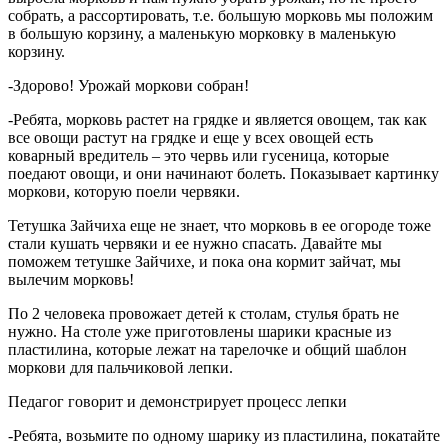
собрать, а рассортировать, т.е. большую морковь мы положим
в большую корзину, а маленькую морковку в маленькую
корзину.
-Здорово! Урожай моркови собран!
-Ребята, морковь растет на грядке и является овощем, так как
все овощи растут на грядке и еще у всех овощей есть
коварный вредитель – это червь или гусеница, которые
поедают овощи, и они начинают болеть. Показывает картинку
моркови, которую поели червяки.
Тетушка Зайчиха еще не знает, что морковь в ее огороде тоже
стали кушать червяки и ее нужно спасать. Давайте мы
поможем тетушке Зайчихе, и пока она кормит зайчат, мы
вылечим морковь!
По 2 человека провожает детей к столам, стулья брать не
нужно. На столе уже приготовлены шарики красные из
пластилина, которые лежат на тарелочке и общий шаблон
моркови для пальчиковой лепки.
Педагог говорит и демонстрирует процесс лепки
-Ребята, возьмите по одному шарику из пластилина, покатайте