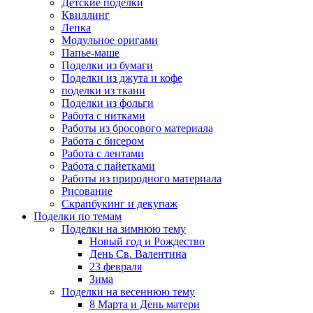
Детские поделки
Квиллинг
Лепка
Модульное оригами
Папье-маше
Поделки из бумаги
Поделки из джута и кофе
поделки из ткани
Поделки из фольги
Работа с нитками
Работы из бросового материала
Работа с бисером
Работа с лентами
Работа с пайетками
Работы из природного материала
Рисование
Скрапбукинг и декупаж
Поделки по темам
Поделки на зимнюю тему
Новый год и Рождество
День Св. Валентина
23 февраля
Зима
Поделки на весеннюю тему
8 Марта и День матери