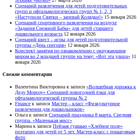
технике «йо-йо»
27 марта 2026
Сценарий развлечения для детей подготовительных
групп и офтальмологических групп № 1, 2, 3
«Наступили Святки – запевай Колядки!»
15 января 2026
Сценарий спортивного развлечения на воздухе
«Задания Снежной Бабы» для детей старшего
дошкольного возраста
12 января 2026
Сценарий квест – игры для детей подготовительной
группы «День снегиря»
12 января 2026
Конспект занятия по ознакомлению с окружающим
миром во 2 младшей группе на тему: «Вот эта улица»
11
января 2026
Свежие комментарии
Валентина Викторовна
к записи
«Волшебная дорожка к
Деду Морозу» Сценарий новогодней ёлки для
офтальмологической группы № 2
Finance
к записи
Мастер – класс «Физкультурное
развлечения для дошкольников»
Ольга
к записи
Сценарий праздника 8 марта. Средняя
группа. «Маленькая мисс»
Марина
к записи
Пейзаж гуашью «Хлебное поле»
поэтапно для детей от 5 лет. Мастер-класс с пошаговым
фото