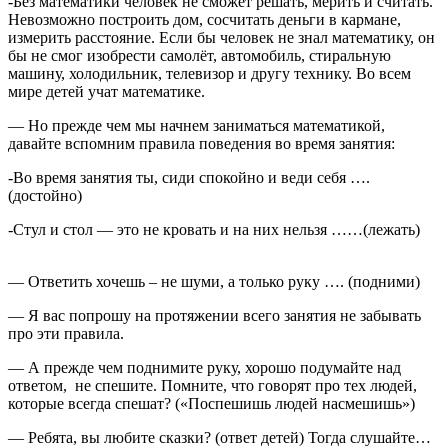
-Без математики человек не сможет решать, мерить и считать.
Невозможно построить дом, сосчитать деньги в кармане,
измерить расстояние. Если бы человек не знал математику, он
бы не смог изобрести самолёт, автомобиль, стиральную
машину, холодильник, телевизор и другу технику. Во всем
мире детей учат математике.
— Но прежде чем мы начнем заниматься математикой,
давайте вспомним правила поведения во время занятия:
-Во время занятия ты, сиди спокойно и веди себя ….
(достойно)
-Стул и стол — это не кровать и на них нельзя ……(лежать)
— Ответить хочешь – не шуми, а только руку …. (подними)
— Я вас попрошу на протяжении всего занятия не забывать
про эти правила.
— А прежде чем поднимите руку, хорошо подумайте над
ответом, не спешите. Помните, что говорят про тех людей,
которые всегда спешат? («Поспешишь людей насмешишь»)
— Ребята, вы любите сказки? (ответ детей) Тогда слушайте…