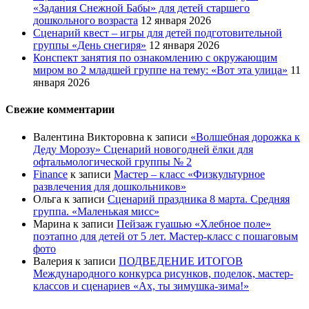
«Задания Снежной Бабы» для детей старшего
дошкольного возраста
12 января 2026
Сценарий квест – игры для детей подготовительной
группы «День снегиря»
12 января 2026
Конспект занятия по ознакомлению с окружающим
миром во 2 младшей группе на тему: «Вот эта улица»
11
января 2026
Свежие комментарии
Валентина Викторовна
к записи
«Волшебная дорожка к
Деду Морозу» Сценарий новогодней ёлки для
офтальмологической группы № 2
Finance
к записи
Мастер – класс «Физкультурное
развлечения для дошкольников»
Ольга
к записи
Сценарий праздника 8 марта. Средняя
группа. «Маленькая мисс»
Марина
к записи
Пейзаж гуашью «Хлебное поле»
поэтапно для детей от 5 лет. Мастер-класс с пошаговым
фото
Валерия
к записи
ПОДВЕДЕНИЕ ИТОГОВ
Международного конкурса рисунков, поделок, мастер-
классов и сценариев «Ах, ты зимушка-зима!»