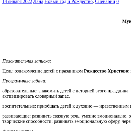
14 января 2022
Лана
Новый год и Рождество
,
Сценарии
0
Мун
Пояснительная записка
:
Цель
: ознакомление детей с праздником
Рождество Христово
;
Программные задачи
:
образовательные
: знакомить детей с историей этого праздника
активизировать словарный запас.
воспитательные
: приобщать детей к духовно — нравственным 
развивающие
: развивать связную речь, умение эмоционально, 
творческие способности; развивать эмоциональную сферу, чере