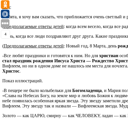
Ход
:
-Ребята, я хочу вам сказать, что приближается очень светлый и
(
Предполагаемые ответы детей
: когда всем весело, когда все р
4
-День, когда все люди поздравляют друг друга. Какие праздни
(
Предполагаемые ответы детей
: Новый год, 8 Марта, день
рожд
-Все любят праздники и готовятся к ним. Но для
христиан
особ
стал праздник рождения Иисуса Христа — Рождество Хрис
Вифлеем, но ни в одном доме не нашлось им места для ночлега.
Христос
.
Показ иллюстраций.
-В пещере не было колыбельки для
Богомладенца
, и Мария по
«Слава на Небесах Богу, на земле мир и любовь Божия к люд
небе появилась особенная яркая звезда. Эту звезду заметили д
Вифлеем. Эту звезду так и назвали — Вифлеемская звезда. Муд
Золото — как ЦАРЮ, смирну — как ЧЕЛОВЕКУ, ладан — как 