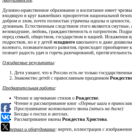
Актуальность
:
Духовно-нравственное образование и воспитание имеет чрезвыч
входящую в круг важнейших приоритетов национальной безоп
добром и злом, почти полностью утрачены идеалы и ценности,
духовным. Естественным следствием этого являются смутные, а
великодушие, любовь, гражданственность и патриотизм. Подр
перед семьей, обществом, государством и нацией. Искажения н
подростков, но и у детей
младшего
школьного и даже дошкольн
волевого, познавательного развития, происходит приобщение 
познает радость удач и горечь разочарований, притягательност
Ожидаемые результаты
:
Дети узнают, что в России есть не только государственн
Знакомство детей с православным праздником
Рождеств
Предварительная работа
:
Чтение и заучивание стихов о
Рождестве
.
Чтение и рассматривание книг
«Первые шаги в православ
Прослушивание колокольного звона
(запись на диске)
Беседы о постах и ангелах.
Рассматривание иконы
Рождества Христова
.
Материал и оборудование
:
вертеп, иллюстрации с изображени