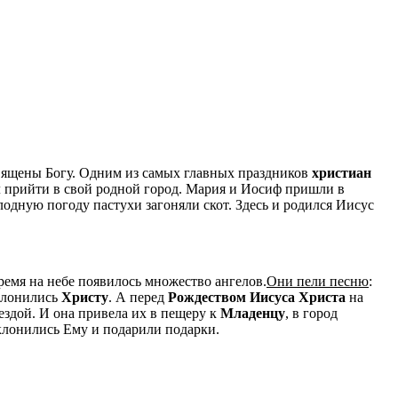
вящены Богу. Одним из самых главных праздников
христиан
л прийти в свой родной город. Мария и Иосиф пришли в
лодную погоду пастухи загоняли скот. Здесь и родился Иисус
время на небе появилось множество ангелов.
Они пели песню
:
оклонились
Христу
. А перед
Рождеством Иисуса Христа
на
ездой. И она привела их в пещеру к
Младенцу
, в город
оклонились Ему и подарили подарки.