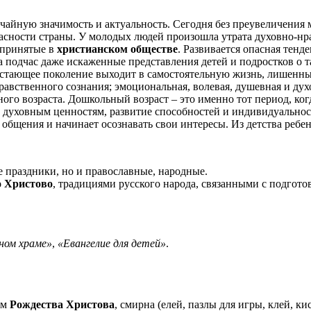
айную значимость и актуальность. Сегодня без преувеличения м
асности страны. У молодых людей произошла утрата духовно-нр
 принятые в
христианском обществе
. Развивается опасная тен
 подчас даже искаженные представления детей и подростков о та
астающее поколение выходит в самостоятельную жизнь, лишенны
равственного сознания; эмоциональная, волевая, душевная и дух
ого возраста. Дошкольный возраст – это именно тот период, ко
к духовным ценностям, развитие способностей и индивидуально
ь общения и начинает осознавать свои интересы. Из детства ребе
ые праздники, но и православные, народные.
о Христово
, традициями русского народа, связанными с подгото
ном храме»
,
«Евангелие для детей»
.
ем
Рождества Христова
, смирна (елей, пазлы для игры, клей, ки