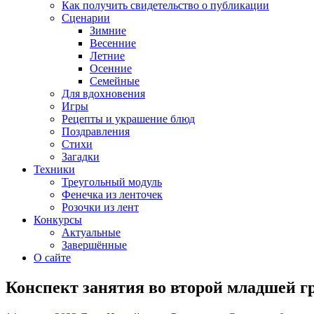
Как получить свидетельство о публикации
Сценарии
Зимние
Весенние
Летние
Осенние
Семейные
Для вдохновения
Игры
Рецепты и украшение блюд
Поздравления
Стихи
Загадки
Техники
Треугольный модуль
Фенечка из ленточек
Розочки из лент
Конкурсы
Актуальные
Завершённые
О сайте
Конспект занятия во второй младшей гр