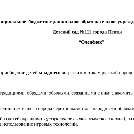
иципальное бюджетное дошкольное образовательное учрежд
Детский сад №111 города Пензы
“Оленёнок”
 приобщение детей
младшего
возраста к истокам русской народн
, традициями, обрядами, обычаями, связанными с ним; знакомить
ценностям нашего народа через знакомство с народными обряда
образно её окрашивать
(разучивание славок, колядок и стихов)
; ра
з использование игровых технологий.