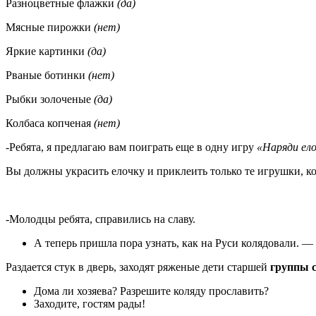
Разноцветные флажки
(да)
Мясные пирожки
(нет)
Яркие картинки
(да)
Рваные ботинки
(нет)
Рыбки золоченые
(да)
Колбаса копченая
(нет)
-Ребята, я предлагаю вам поиграть еще в одну игру
«Наряди ел
Вы должны украсить елочку и приклеить только те игрушки, 
-Молодцы ребята, справились на славу.
А теперь пришла пора узнать, как на Руси колядовали. —
Раздается стук в дверь, заходят ряженые дети старшей
группы с
Дома ли хозяева? Разрешите коляду прославить?
Заходите, гостям рады!