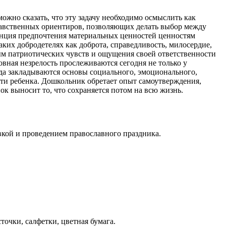
ожно сказать, что эту задачу необходимо осмыслить как
авственных ориентиров, позволяющих делать выбор между
денция предпочтения материальных ценностей ценностям
ких добродетелях как доброта, справедливость, милосердие,
м патриотических чувств и ощущения своей ответственности
овная незрелость прослеживаются сегодня не только у
гда закладываются основы социального, эмоционального,
сти ребенка. Дошкольник обретает опыт самоутверждения,
нок выносит то, что сохраняется потом на всю жизнь.
вкой и проведением православного праздника.
сточки, салфетки, цветная бумага.