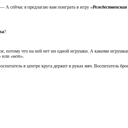
. — А сейчас я предлагаю вам поиграть в игру
«
Рождественская
ва
?
рное, потому что на ней нет ни одной игрушки. А какими игрушк
»
или
«нет»
.
 воспитатель в центре круга держит в руках мяч. Воспитатель брос