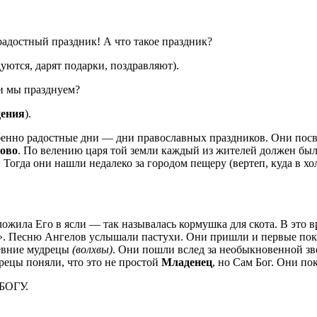
 радостный праздник! А что такое праздник?
адуются, дарят подарки, поздравляют).
ки мы празднуем?
ения
).
енно радостные дни — дни православных праздников. Они пос
тово
. По велению царя той земли каждый из жителей должен бы
 Тогда они нашли недалеко за городом пещеру (вертеп, куда в хо
ложила Его в ясли — так называлась кормушка для скота. В это 
ям». Песню Ангелов услышали пастухи. Они пришли и первые п
ревние мудрецы
(волхвы)
. Они пошли вслед за необыкновенной зв
рецы поняли, что это не простой
Младенец
, но Сам Бог. Они п
БОГУ.