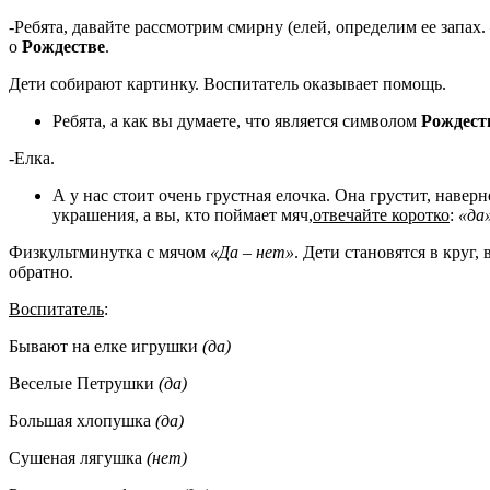
-Ребята, давайте рассмотрим смирну (елей, определим ее запах
о
Рождестве
.
Дети собирают картинку. Воспитатель оказывает помощь.
Ребята, а как вы думаете, что является символом
Рождест
-Елка.
А у нас стоит очень грустная елочка. Она грустит, наве
украшения, а вы, кто поймает мяч,
отвечайте коротко
:
«да
Физкультминутка с мячом
«Да – нет»
. Дети становятся в круг,
обратно.
Воспитатель
:
Бывают на елке игрушки
(да)
Веселые Петрушки
(да)
Большая хлопушка
(да)
Сушеная лягушка
(нет)