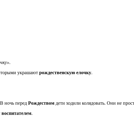
очку»
.
которыми украшают
рождественскую елочку
.
 В ночь перед
Рождеством
дети ходили колядовать. Они не прос
 воспитателем
.