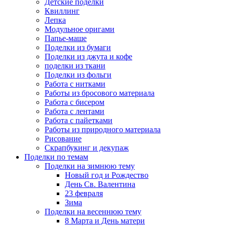
Детские поделки
Квиллинг
Лепка
Модульное оригами
Папье-маше
Поделки из бумаги
Поделки из джута и кофе
поделки из ткани
Поделки из фольги
Работа с нитками
Работы из бросового материала
Работа с бисером
Работа с лентами
Работа с пайетками
Работы из природного материала
Рисование
Скрапбукинг и декупаж
Поделки по темам
Поделки на зимнюю тему
Новый год и Рождество
День Св. Валентина
23 февраля
Зима
Поделки на весеннюю тему
8 Марта и День матери