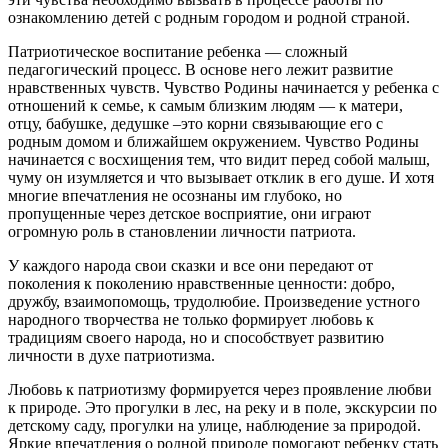
ознакомлению детей с родным городом и родной страной.
Патриотическое воспитание ребенка — сложный
педагогический процесс. В основе него лежит развитие
нравственных чувств. Чувство Родины начинается у ребенка с
отношений к семье, к самым близким людям — к матери,
отцу, бабушке, дедушке –это корни связывающие его с
родным домом и ближайшем окружением. Чувство Родины
начинается с восхищения тем, что видит перед собой малыш,
чуму он изумляется и что вызывает отклик в его душе. И хотя
многие впечатления не осознаны им глубоко, но
пропущенные через детское восприятие, они играют
огромную роль в становлении личности патриота.
У каждого народа свои сказки и все они передают от
поколения к поколению нравственные ценности: добро,
дружбу, взаимопомощь, трудолюбие. Произведение устного
народного творчества не только формирует любовь к
традициям своего народа, но и способствует развитию
личности в духе патриотизма.
Любовь к патриотизму формируется через проявление любви
к природе. Это прогулки в лес, на реку и в поле, экскурсии по
детскому саду, прогулки на улице, наблюдение за природой.
Яркие впечатления о родной природе помогают ребенку стать