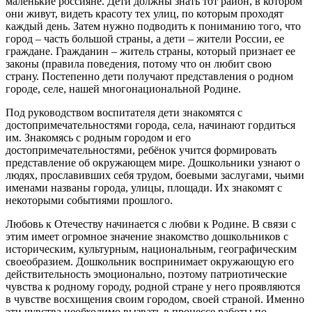
маленькие россияне. Дети должны знать тот район, в котором
они живут, видеть красоту тех улиц, по которым проходят
каждый день. Затем нужно подводить к пониманию того, что
город – часть большой страны, а дети – жители России, ее
граждане. Гражданин – житель страны, который признает ее
законы (правила поведения, потому что он любит свою
страну. Постепенно дети получают представления о родном
городе, селе, нашей многонациональной Родине.
Под руководством воспитателя дети знакомятся с
достопримечательностями города, села, начинают гордиться
им. Знакомясь с родным городом и его
достопримечательностями, ребёнок учится формировать
представление об окружающем мире. Дошкольники узнают о
людях, прославивших себя трудом, боевыми заслугами, чьими
именами названы города, улицы, площади. Их знакомят с
некоторыми событиями прошлого.
Любовь к Отечеству начинается с любви к Родине. В связи с
этим имеет огромное значение знакомство дошкольников с
историческим, культурным, национальным, географическим
своеобразием. Дошкольник воспринимает окружающую его
действительность эмоционально, поэтому патриотические
чувства к родному городу, родной стране у него проявляются
в чувстве восхищения своим городом, своей страной. Именно
эти чувства необходимо вызвать в процессе работы по