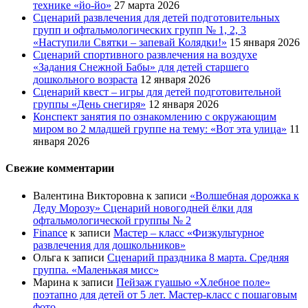
технике «йо-йо»
27 марта 2026
Сценарий развлечения для детей подготовительных
групп и офтальмологических групп № 1, 2, 3
«Наступили Святки – запевай Колядки!»
15 января 2026
Сценарий спортивного развлечения на воздухе
«Задания Снежной Бабы» для детей старшего
дошкольного возраста
12 января 2026
Сценарий квест – игры для детей подготовительной
группы «День снегиря»
12 января 2026
Конспект занятия по ознакомлению с окружающим
миром во 2 младшей группе на тему: «Вот эта улица»
11
января 2026
Свежие комментарии
Валентина Викторовна
к записи
«Волшебная дорожка к
Деду Морозу» Сценарий новогодней ёлки для
офтальмологической группы № 2
Finance
к записи
Мастер – класс «Физкультурное
развлечения для дошкольников»
Ольга
к записи
Сценарий праздника 8 марта. Средняя
группа. «Маленькая мисс»
Марина
к записи
Пейзаж гуашью «Хлебное поле»
поэтапно для детей от 5 лет. Мастер-класс с пошаговым
фото