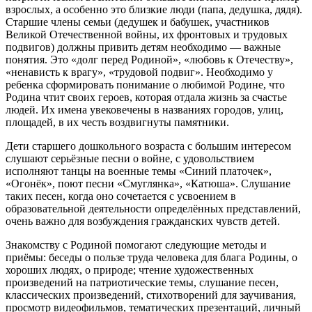
взрослых, а особенно это близкие люди (папа, дедушка, дядя).
Старшие члены семьи (дедушек и бабушек, участников
Великой Отечественной войны, их фронтовых и трудовых
подвигов) должны привить детям необходимо — важные
понятия. Это «долг перед Родиной», «любовь к Отечеству»,
«ненависть к врагу», «трудовой подвиг». Необходимо у
ребенка сформировать понимание о любимой Родине, что
Родина чтит своих героев, которая отдала жизнь за счастье
людей. Их имена увековечены в названиях городов, улиц,
площадей, в их честь воздвигнуты памятники.
Дети старшего дошкольного возраста с большим интересом
слушают серьёзные песни о войне, с удовольствием
исполняют танцы на военные темы «Синий платочек»,
«Огонёк», поют песни «Смуглянка», «Катюша». Слушание
таких песен, когда оно сочетается с усвоением в
образовательной деятельности определённых представлений,
очень важно для возбуждения гражданских чувств детей.
Знакомству с Родиной помогают следующие методы и
приёмы: беседы о пользе труда человека для блага Родины, о
хороших людях, о природе; чтение художественных
произведений на патриотические темы, слушание песен,
классических произведений, стихотворений для заучивания,
просмотр видеофильмов, тематических презентаций, личный