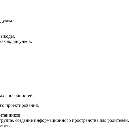
здухом.
выводы.
аков, рисунков.
ых способностей,
ого проектирования.
итанников,
руппе, создание информационного пространства для родителей.
етям.