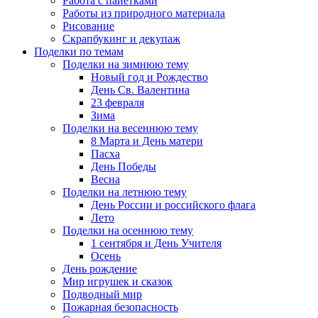
Работа с пайетками
Работы из природного материала
Рисование
Скрапбукинг и декупаж
Поделки по темам
Поделки на зимнюю тему
Новый год и Рождество
День Св. Валентина
23 февраля
Зима
Поделки на весеннюю тему
8 Марта и День матери
Пасха
День Победы
Весна
Поделки на летнюю тему
День России и российского флага
Лето
Поделки на осеннюю тему
1 сентября и День Учителя
Осень
День рождение
Мир игрушек и сказок
Подводный мир
Пожарная безопасность