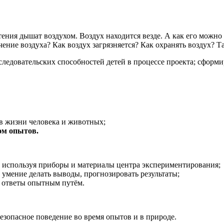
ения дышат воздухом. Воздух находится везде. А как его можно у
ние воздуха? Как воздух загрязняется? Как охранять воздух? Та
ледовательских способностей детей в процессе проекта; сформир
 в жизни человека и животных;
вом опытов
.
, используя приборы и материалы центра экспериментирования;
, умение делать выводы, прогнозировать результаты;
х ответы опытным путём.
зопасное поведение во время опытов и в природе.