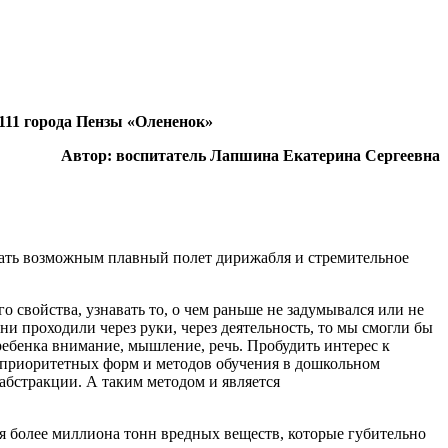
111 города Пензы «Олененок»
Автор: воспитатель Лапшина Екатерина Сергеевна
елать возможным плавный полет дирижабля и стремительное
о свойства, узнавать то, о чем раньше не задумывался или не
ни проходили через руки, через деятельность, то мы смогли бы
ебенка внимание, мышление, речь. Пробудить интерес к
м приоритетных форм и методов обучения в дошкольном
бстракции. А таким методом и является
тся более миллиона тонн вредных веществ, которые губительно