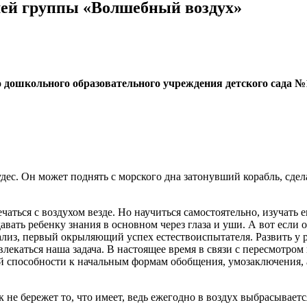
шей группы «Волшебный воздух»
дошкольного образовательного учреждения детского сада №
удес. Он может поднять с морского дна затонувший корабль, сд
ться с воздухом везде. Но научиться самостоятельно, изучать ег
вать ребенку знания в основном через глаза и уши. А вот если о
лиз, первый окрыляющий успех естествоиспытателя. Развить у р
лекаться наша задача. В настоящее время в связи с пересмотро
 способности к начальным формам обобщения, умозаключения, а
к не бережет то, что имеет, ведь ежегодно в воздух выбрасывае