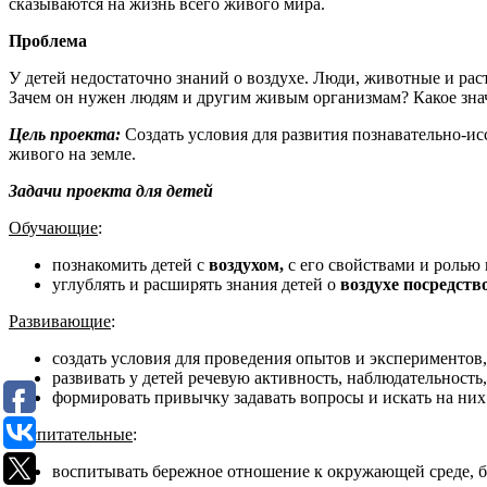
сказываются на жизнь всего живого мира.
Проблема
У детей недостаточно знаний о воздухе. Люди, животные и раст
Зачем он нужен людям и другим живым организмам? Какое значе
Цель проекта:
Создать условия для развития познавательно-исс
живого на земле.
Задачи проекта для детей
Обучающие
:
познакомить детей с
воздухом
,
с его свойствами и ролью
углублять и расширять знания детей о
воздухе посредст
Развивающие
:
создать условия для проведения опытов и экспериментов
развивать у детей речевую активность, наблюдательность
формировать привычку задавать вопросы и искать на ни
Воспитательные
:
воспитывать бережное отношение к окружающей среде, бе