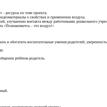
 – ресурсы по теме проекта.
идеоматериалы о свойствах и применении воздуха.
ний, улучшению контакта между работниками дошкольного учре
а «Познакомьтесь – это воздух!»
ть и обогатить воспитательные умения родителей, уверенность
де.
общении ребёнок-родитель.
ьный.
нников, воспитатели старшей группы