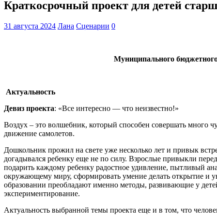
Краткосрочный проект для детей стар
31 августа 2024
Лана
Сценарии
0
Муниципального бюджетного 
Актуальность
Девиз
проекта
: «Все интересно — что неизвестно!»
Воздух – это волшебник, который способен совершать много ч
движение самолетов.
Дошкольник прожил на свете уже несколько лет и привык встреча
догадывался ребенку еще не по силу. Взрослые привыкли переда
подарить каждому ребенку радостное удивление, пытливый ана
окружающему миру, сформировать умение делать открытие и ув
образовании преобладают именно методы, развивающие у детей
экспериментирование.
Актуальность выбранной темы проекта еще и в том, что челове