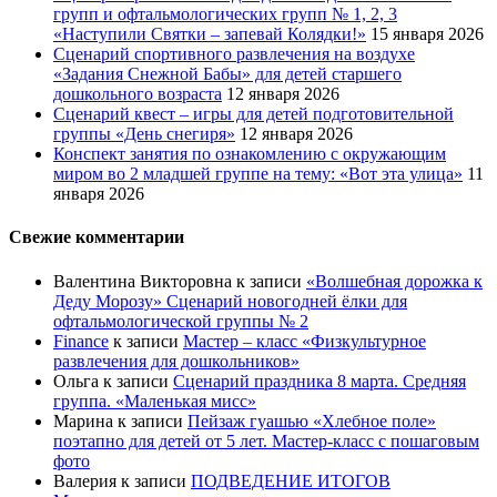
групп и офтальмологических групп № 1, 2, 3
«Наступили Святки – запевай Колядки!»
15 января 2026
Сценарий спортивного развлечения на воздухе
«Задания Снежной Бабы» для детей старшего
дошкольного возраста
12 января 2026
Сценарий квест – игры для детей подготовительной
группы «День снегиря»
12 января 2026
Конспект занятия по ознакомлению с окружающим
миром во 2 младшей группе на тему: «Вот эта улица»
11
января 2026
Свежие комментарии
Валентина Викторовна
к записи
«Волшебная дорожка к
Деду Морозу» Сценарий новогодней ёлки для
офтальмологической группы № 2
Finance
к записи
Мастер – класс «Физкультурное
развлечения для дошкольников»
Ольга
к записи
Сценарий праздника 8 марта. Средняя
группа. «Маленькая мисс»
Марина
к записи
Пейзаж гуашью «Хлебное поле»
поэтапно для детей от 5 лет. Мастер-класс с пошаговым
фото
Валерия
к записи
ПОДВЕДЕНИЕ ИТОГОВ