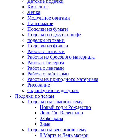
Детские поделки
Квиллинг
Лепка
Модульное оригами
Папье-маше
Поделки из бумаги
Поделки из джута и кофе
поделки из ткани
Поделки из фольги
Работа с нитками
Работы из бросового материала
Работа с бисером
Работа с лентами
Работа с пайетками
Работы из природного материала
Рисование
Скрапбукинг и декупаж
Поделки по темам
Поделки на зимнюю тему
Новый год и Рождество
День Св. Валентина
23 февраля
Зима
Поделки на весеннюю тему
8 Марта и День матери