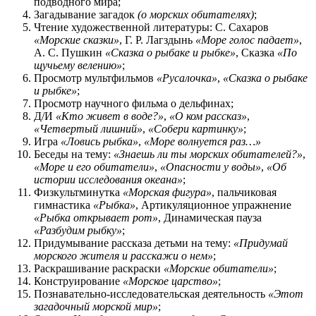
подводного мира;
Загадывание загадок
(о морских обитателях)
;
Чтение художественной литературы: С. Сахаров
«Морские сказки»
, Г. Р. Лагздынь
«Море голос падает»
,
А. С. Пушкин
«Сказка о рыбаке и рыбке»
, Сказка
«По
щучьему велению»
;
Просмотр мультфильмов
«Русалочка»
,
«Сказка о рыбаке
и рыбке»
;
Просмотр научного фильма о дельфинах;
Д/И
«Кто живет в воде?»
,
«О ком рассказ»
,
«Четвертый лишний»
,
«Собери картинку»
;
Игра
«Ловись рыбка»
,
«Море волнуется раз…»
Беседы на тему:
«Знаешь ли ты морских обитателей?»
,
«Море и его обитатели»
,
«Опасности у воды»
,
«Об
истории исследования океана»
;
Физкультминутка
«Морская фигура»
, пальчиковая
гимнастика
«Рыбка»
, Артикуляционное упражнение
«Рыбка открывает рот»
, Динамическая пауза
«Разбудим рыбку»
;
Придумывание рассказа детьми на тему:
«Придумай
морского жителя и расскажи о нем»
;
Раскрашивание раскраски
«Морские обитатели»
;
Конструирование
«Морское царство»
;
Познавательно-исследовательская деятельность
«Этот
загадочный морской мир»
;