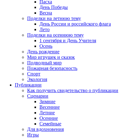
Пасха
День Победы
Весна
Поделки на летнюю тему
День России и российского флага
Лето
Поделки на осеннюю тему
1 сентября и День Учителя
Осень
День рождение
Мир игрушек и сказок
Подводный мир
Пожарная безопасность
Спорт
Экология
Публикации
Как получить свидетельство о публикации
Сценарии
Зимние
Весенние
Летние
Осенние
Семейные
Для вдохновения
Игры