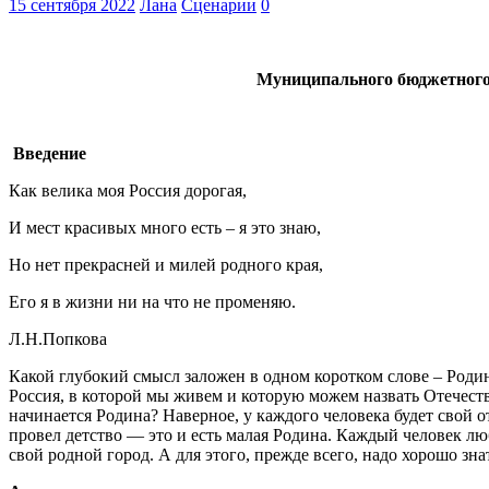
15 сентября 2022
Лана
Сценарии
0
Муниципального бюджетного 
Введение
Как велика моя Россия дорогая,
И мест красивых много есть – я это знаю,
Но нет прекрасней и милей родного края,
Его я в жизни ни на что не променяю.
Л.Н.Попкова
Какой глубокий смысл заложен в одном коротком слове – Родина.
Россия, в которой мы живем и которую можем назвать Отечест
начинается Родина? Наверное, у каждого человека будет свой от
провел детство — это и есть малая Родина. Каждый человек лю
свой родной город. А для этого, прежде всего, надо хорошо знат