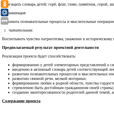
Обогащать словарь детей: герб, флаг, гимн, памятник, герой, з
Развивающая:
Развивать познавательные процессы и мыслительные операции 
Воспитательная:
1
Воспитывать чувство патриотизма, уважение к историческому
Предполагаемый результат проектной деятельности
Реализация проекта будет способствовать:
формированию у детей элементарных представлений о с
введению в активный словарь детей соответствующей ле
развитию познавательных процессов и мыслительных оп
развитию связной речи, мелкой моторики;
формированию любви к родной области, чувства гордости 
стремлению быть достойным гражданином своей страны;
созданию заинтересованности родителей данной темой, а
Содержание проекта