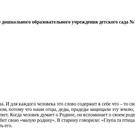
дошкольного образовательного учреждения детского сада №
 И для каждого человека это слово содержит в себе что – то сво
вом, потому что наши отцы, деды, прадеды защищали эту землю, 
вет. Когда человек думает о Родине, он вспоминает о своем родно
бит свою «малую родину». В старину говорили: «Глупа та птица
ь его.