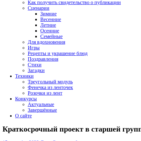
Как получить свидетельство о публикации
Сценарии
Зимние
Весенние
Летние
Осенние
Семейные
Для вдохновения
Игры
Рецепты и украшение блюд
Поздравления
Стихи
Загадки
Техники
Треугольный модуль
Фенечка из ленточек
Розочки из лент
Конкурсы
Актуальные
Завершённые
О сайте
Краткосрочный проект в старшей групп