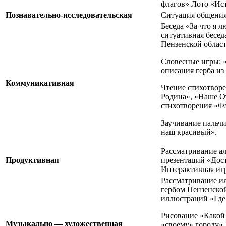
флагов» Лото «Ис
Познавательно-исследовательская
Ситуация общения
Беседа «За что я 
ситуативная бесед
Пензенской област
Словесные игры: 
описания герба из
Коммуникативная
Чтение стихотвор
Родина», «Наше О
стихотворения «Фл
Заучивание пальч
наш красивый».
Рассматривание а
Продуктивная
презентаций «Дос
Интерактивная иг
Рассматривание и
гербом Пензенской
иллюстраций «Где
Рисование «Какой
Музыкально — художественная
«своему» городу»