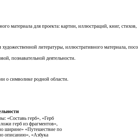
го материала для проекта: картин, иллюстраций, книг, стихов, з
и художественной литературы, иллюстративного материала, посо
овой, познавательной деятельности.
ии о символике родной области.
ельности
ы: «Составь герб», «Герб
ложи герб из фрагментов»,
по ширине» «Путешествие по
по описанию», «Азбука