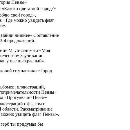
тория Пензы»
 «Какого цвета мой город?»
люблю свой город»,
а: «Где можно увидеть флаг
и».
«Найди лишнее» Составление
 3-4 предложений.
ения М. Лисянского «Моя
течество» Заучивание
аг у нас прекрасный».
иковой гимнастики «Город
льбомов, иллюстраций,
топримечательности Пензы»
ра «Прогулка по Пензе»
ллюстраций с флагом и
 области. Рассматривание
 можно увидеть флаг Пензы».
 герб ты придумал бы