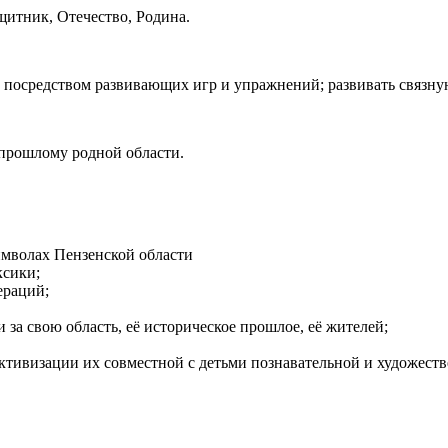
ащитник, Отечество, Родина.
посредством развивающих игр и упражнений; развивать связную
 прошлому родной области.
имволах Пензенской области
ксики;
ераций;
за свою область, её историческое прошлое, её жителей;
ктивизации их совместной с детьми познавательной и художеств