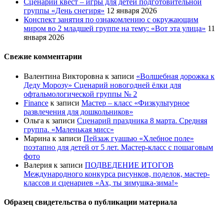
Сценарий квест – игры для детей подготовительной
группы «День снегиря»
12 января 2026
Конспект занятия по ознакомлению с окружающим
миром во 2 младшей группе на тему: «Вот эта улица»
11
января 2026
Свежие комментарии
Валентина Викторовна
к записи
«Волшебная дорожка к
Деду Морозу» Сценарий новогодней ёлки для
офтальмологической группы № 2
Finance
к записи
Мастер – класс «Физкультурное
развлечения для дошкольников»
Ольга
к записи
Сценарий праздника 8 марта. Средняя
группа. «Маленькая мисс»
Марина
к записи
Пейзаж гуашью «Хлебное поле»
поэтапно для детей от 5 лет. Мастер-класс с пошаговым
фото
Валерия
к записи
ПОДВЕДЕНИЕ ИТОГОВ
Международного конкурса рисунков, поделок, мастер-
классов и сценариев «Ах, ты зимушка-зима!»
Образец свидетельства о публикации материала