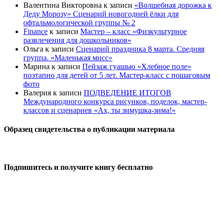
Валентина Викторовна
к записи
«Волшебная дорожка к
Деду Морозу» Сценарий новогодней ёлки для
офтальмологической группы № 2
Finance
к записи
Мастер – класс «Физкультурное
развлечения для дошкольников»
Ольга
к записи
Сценарий праздника 8 марта. Средняя
группа. «Маленькая мисс»
Марина
к записи
Пейзаж гуашью «Хлебное поле»
поэтапно для детей от 5 лет. Мастер-класс с пошаговым
фото
Валерия
к записи
ПОДВЕДЕНИЕ ИТОГОВ
Международного конкурса рисунков, поделок, мастер-
классов и сценариев «Ах, ты зимушка-зима!»
Образец свидетельства о публикации материала
Подпишитесь и получите книгу бесплатно