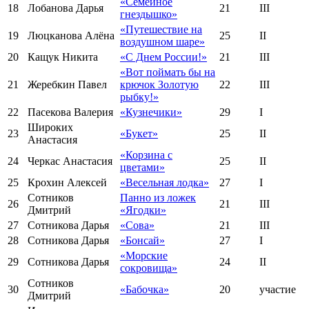
«Семейное
18
Лобанова Дарья
21
III
гнездышко»
«Путешествие на
19
Люцканова Алёна
25
II
воздушном шаре»
20
Кащук Никита
«С Днем России!»
21
III
«Вот поймать бы на
21
Жеребкин Павел
крючок Золотую
22
III
рыбку!»
22
Пасекова Валерия
«Кузнечики»
29
I
Широких
23
«Букет»
25
II
Анастасия
«Корзина с
24
Черкас Анастасия
25
II
цветами»
25
Крохин Алексей
«Весельная лодка»
27
I
Сотников
Панно из ложек
26
21
III
Дмитрий
«Ягодки»
27
Сотникова Дарья
«Сова»
21
III
28
Сотникова Дарья
«Бонсай»
27
I
«Морские
29
Сотникова Дарья
24
II
сокровища»
Сотников
30
«Бабочка»
20
участие
Дмитрий