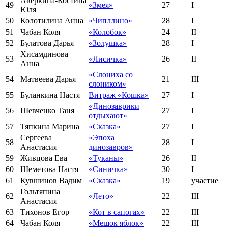
Аверкина-Костина
49
«Змея»
27
I
Юля
50
Колотилина Анна
«Чипллино»
28
I
51
Чабан Коля
«Колобок»
24
II
52
Булатова Дарья
«Золушка»
28
I
Хисамдинова
53
«Лисичка»
26
II
Анна
«Слониха со
54
Матвеева Дарья
21
III
слоником»
55
Буланкина Настя
Витраж «Кошка»
27
I
«Динозаврики
56
Шевченко Таня
27
I
отдыхают»
57
Тяпкина Марина
«Сказка»
27
I
Сергеева
«Эпоха
58
28
I
Анастасия
динозавров»
59
Живцова Ева
«Туканы»
26
II
60
Шеметова Настя
«Синичка»
30
I
61
Кувшинов Вадим
«Сказка»
19
участие
Гольтяпина
62
«Лето»
22
III
Анастасия
63
Тихонов Егор
«Кот в сапогах»
22
III
64
Чабан Коля
«Мешок яблок»
22
III