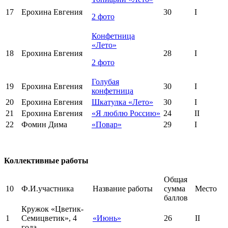
17
Ерохина Евгения
30
I
2 фото
Конфетница
«Лето»
18
Ерохина Евгения
28
I
2 фото
Голубая
19
Ерохина Евгения
30
I
конфетница
20
Ерохина Евгения
Шкатулка «Лето»
30
I
21
Ерохина Евгения
«Я люблю Россию»
24
II
22
Фомин Дима
«Повар»
29
I
Коллективные работы
Общая
10
Ф.И.участника
Название работы
сумма
Место
баллов
Кружок «Цветик-
1
Семицветик», 4
«Июнь»
26
II
года