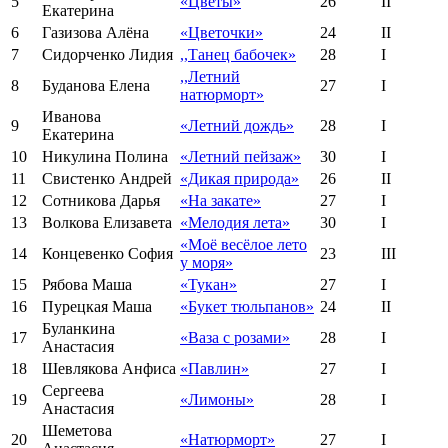
5
«Цветы»
26
II
Екатерина
6
Газизова Алёна
«Цветочки»
24
II
7
Сидорченко Лидия
,,Танец бабочек»
28
I
,,Летний
8
Буданова Елена
27
I
натюрморт»
Иванова
9
«Летний дождь»
28
I
Екатерина
10
Никулина Полина
«Летний пейзаж»
30
I
11
Свистенко Андрей
«Дикая природа»
26
II
12
Сотникова Дарья
«На закате»
27
I
13
Волкова Елизавета
«Мелодия лета»
30
I
«Моё весёлое лето
14
Концевенко София
23
III
у моря»
15
Рябова Маша
«Тукан»
27
I
16
Пурецкая Маша
«Букет тюльпанов»
24
II
Буланкина
17
«Ваза с розами»
28
I
Анастасия
18
Шевлякова Анфиса
«Павлин»
27
I
Сергеева
19
«Лимоны»
28
I
Анастасия
Шеметова
20
«Натюрморт»
27
I