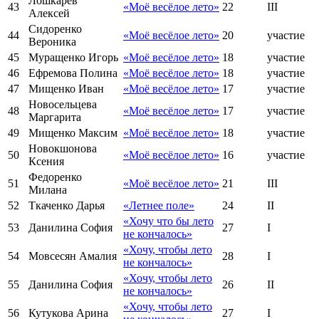
Лошкарев
43
«Моё весёлое лето»
22
III
Алексей
Сидоренко
44
«Моё весёлое лето»
20
участие
Вероника
45
Муращенко Игорь
«Моё весёлое лето»
18
участие
46
Ефремова Полина
«Моё весёлое лето»
18
участие
47
Мищенко Иван
«Моё весёлое лето»
17
участие
Новосельцева
48
«Моё весёлое лето»
17
участие
Маргарита
49
Мищенко Максим
«Моё весёлое лето»
18
участие
Новокшонова
50
«Моё весёлое лето»
16
участие
Ксения
Федоренко
51
«Моё весёлое лето»
21
III
Милана
52
Ткаченко Дарья
«Летнее поле»
24
II
«Хочу что бы лето
53
Данилина София
27
I
не кончалось»
«Хочу, чтобы лето
54
Мовсесян Амалия
28
I
не кончалось»
«Хочу, чтобы лето
55
Данилина София
26
II
не кончалось»
«Хочу, чтобы лето
56
Кутукова Арина
27
I