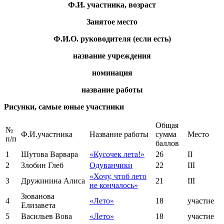
Ф.И. участника, возраст
Занятое место
Ф.И.О. руководителя (если есть)
название учреждения
номинация
название работы
Рисунки, самые юные участники
Общая
№
Ф.И.участника
Название работы
сумма
Место
п/п
баллов
1
Шутова Варвара
«Кусочек лета!»
26
II
2
Злобин Глеб
Одуванчики
22
III
«Хочу, чтоб лето
3
Дружинина Алиса
21
III
не кончалось»
Зюванова
4
«Лето»
18
участие
Елизавета
5
Васильев Вова
«Лето»
18
участие