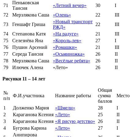
Пеньковская
71
«Летний вечер»
30
I
Таисия
72
Мерзлякова Саша
«Олень»
22
III
«Новый транспорт
73
Геншафт Гриша
22
III
РЖД»
74
Степанова Катя
«На радуге»
21
III
75
Селезнёва Яна
«Король-лев»
27
I
76
Пушин Арсений
«Ромашки»
21
III
77
Середа Таисия
«Осьминожка»
26
II
78
Мерзлякова Саша
«Весёлые ребята»
26
II
79
Илючек Алена
«Лето»
26
II
Рисунки 11 – 14 лет
Общая
№
Ф.И.участника
Название работы
сумма
Место
п/п
баллов
1
Долженко Мария
«Шмели»
28
I
2
Караганова Ксения
«Лето»
25
II
3
Караганова Ксения
«Я рисую детство»
26
II
4
Бугрова Карина
«Лето»
27
I
Анипирова