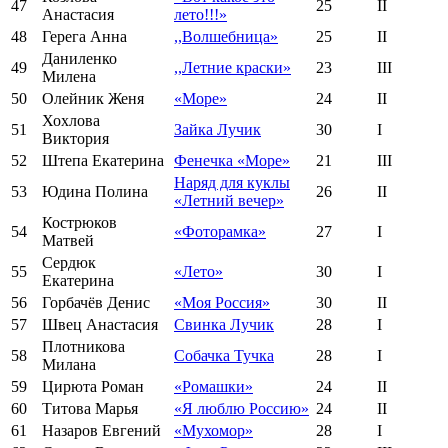
47
25
II
Анастасия
лето!!!»
48
Герега Анна
,,Волшебница»
25
II
Даниленко
49
,,Летние краски»
23
III
Милена
50
Олейник Женя
«Море»
24
II
Хохлова
51
Зайка Лучик
30
I
Виктория
52
Штепа Екатерина
Фенечка «Море»
21
III
Наряд для куклы
53
Юдина Полина
26
II
«Летний вечер»
Кострюков
54
«Фоторамка»
27
I
Матвей
Сердюк
55
«Лето»
30
I
Екатерина
56
Горбачёв Денис
«Моя Россия»
30
II
57
Швец Анастасия
Свинка Лучик
28
I
Плотникова
58
Собачка Тучка
28
I
Милана
59
Цирюта Роман
«Ромашки»
24
II
60
Титова Марья
«Я люблю Россию»
24
II
61
Назаров Евгений
«Мухомор»
28
I