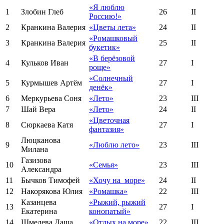
«Я люблю
1
Злобин Глеб
26
II
Россию!»
2
Кранкина Валерия
«Цветы лета»
24
II
«Ромашковый
3
Кранкина Валерия
25
II
букетик»
«В берёзовой
4
Кульков Иван
27
I
роще»
«Солнечный
5
Курмышев Артём
27
I
денёк»
6
Меркурьева Соня
«Лето»
23
III
7
Шай Вера
«Лето»
24
II
«Цветочная
8
Сюркаева Катя
27
I
фантазия»
Люцканова
9
«Люблю лето»
23
III
Милана
Газизова
10
«Семья»
23
III
Александра
11
Бычков Тимофей
«Хочу на море»
24
II
12
Накорякова Юлия
«Ромашка»
22
III
Казанцева
«Рыжий, рыжий
13
27
I
Екатерина
конопатый»
14
Шмелева Даша
«Отдых на море»
22
III