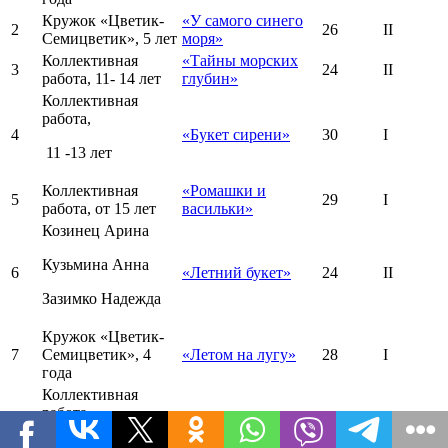
Кружок «Цветик-
«У самого синего
2
26
II
Семицветик», 5 лет
моря»
Коллективная
«Тайны морских
3
24
II
работа, 11- 14 лет
глубин»
Коллективная
работа,
4
«Букет сирени»
30
I
11 -13 лет
Коллективная
«Ромашки и
5
29
I
работа, от 15 лет
васильки»
Козинец Арина
Кузьмина Анна
6
«Летний букет»
24
II
Зазимко Надежда
Кружок «Цветик-
7
Семицветик», 4
«Летом на лугу»
28
I
года
Коллективная
работа
«Ромашковое
8
27
I
солнце»
3 года