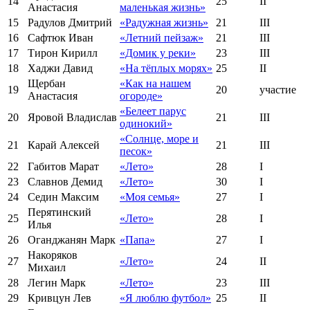
14
25
II
Анастасия
маленькая жизнь»
15
Радулов Дмитрий
«Радужная жизнь»
21
III
16
Сафтюк Иван
«Летний пейзаж»
21
III
17
Тирон Кирилл
«Домик у реки»
23
III
18
Хаджи Давид
«На тёплых морях»
25
II
Щербан
«Как на нашем
19
20
участие
Анастасия
огороде»
«Белеет парус
20
Яровой Владислав
21
III
одинокий»
«Солнце, море и
21
Карай Алексей
21
III
песок»
22
Габитов Марат
«Лето»
28
I
23
Славнов Демид
«Лето»
30
I
24
Седин Максим
«Моя семья»
27
I
Перятинский
25
«Лето»
28
I
Илья
26
Оганджанян Марк
«Папа»
27
I
Накоряков
27
«Лето»
24
II
Михаил
28
Легин Марк
«Лето»
23
III
29
Кривцун Лев
«Я люблю футбол»
25
II