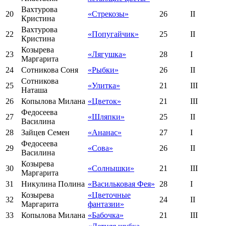
Вахтурова
20
«Стрекозы»
26
II
Кристина
Вахтурова
22
«Попугайчик»
25
II
Кристина
Козырева
23
«Лягушка»
28
I
Маргарита
24
Сотникова Соня
«Рыбки»
26
II
Сотникова
25
«Улитка»
21
III
Наташа
26
Копылова Милана
«Цветок»
21
III
Федосеева
27
«Шляпки»
25
II
Василина
28
Зайцев Семен
«Ананас»
27
I
Федосеева
29
«Сова»
26
II
Василина
Козырева
30
«Солнышки»
21
III
Маргарита
31
Никулина Полина
«Васильковая Фея»
28
I
Козырева
«Цветочные
32
24
II
Маргарита
фантазии»
33
Копылова Милана
«Бабочка»
21
III