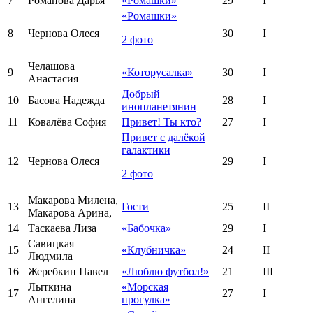
7
Романова Дарья
«Ромашки»
29
I
«Ромашки»
8
Чернова Олеся
30
I
2 фото
Челашова
9
«Которусалка»
30
I
Анастасия
Добрый
10
Басова Надежда
28
I
инопланетянин
11
Ковалёва София
Привет! Ты кто?
27
I
Привет с далёкой
галактики
12
Чернова Олеся
29
I
2 фото
Макарова Милена,
13
Гости
25
II
Макарова Арина,
14
Таскаева Лиза
«Бабочка»
29
I
Савицкая
15
«Клубничка»
24
II
Людмила
16
Жеребкин Павел
«Люблю футбол!»
21
III
Лыткина
«Морская
17
27
I
Ангелина
прогулка»