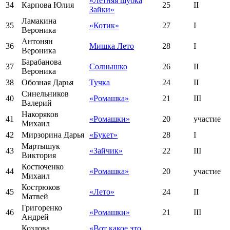
«Летняя шубка
34
Карпова Юлия
25
II
Зайки»
Ламакина
35
«Котик»
27
I
Вероника
Антонян
36
Мишка Лето
28
I
Вероника
Барабанова
37
Солнышко
26
II
Вероника
38
Обозная Дарья
Тучка
24
II
Синельников
40
«Ромашка»
21
III
Валерий
Накоряков
41
«Ромашки»
20
участие
Михаил
42
Мирзорина Дарья
«Букет»
28
I
Мартышук
43
«Зайчик»
22
III
Виктория
Костюченко
44
«Ромашка»
20
участие
Михаил
Кострюков
45
«Лето»
24
II
Матвей
Григоренко
46
«Ромашки»
21
III
Андрей
Козлова
«Вот какое это