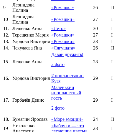
Леонидова
9
«Ромашка»
26
II
Полина
Леонидова
10
«Ромашки»
27
I
Полина
11.
Лещенко Анна
«Лето»
30
I
12.
Терещенко Мария
«Ромашки»
27
I
13.
Удодова Виктория
«Ромашки»
28
I
14.
Чекулаева Яна
«Лягушата»
26
II
Давай дружить!
15.
Лещенко Анна
28
I
2 фото
Инопланетянин
16.
Удодова Виктория
29
I
Кузя
Маленький
инопланетный
гость
17.
Горбачёв Денис
29
I
2 фото
18.
Бумагин Ярослав
«Море эмоций»
24
II
Николенко
«Бабочки — это
19
28
I
Анастасия
летающие цветы»