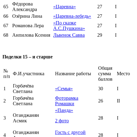
Фёдорова
65
«Царевна»
27
I
Александра
66
Озёрина Лина
«Царевна-лебедь»
27
I
«По сказке
67
Романова Лера
27
I
А.С.Пушкина»
68
Анпилова Ксения
Львенок Савва
29
I
Поделки 15 – и старше
Общая
№
Ф.И.участника
Название работы
сумма
Место
п/п
баллов
Горбачёва
1
«Семья»
30
I
Светлана
Горбачёва
Фоторамка
2
26
II
Светлана
Ромашки
«Панда»
Оганджанян
3
28
I
Асмик
2 фото
Оганджанян
Гость с другой
4
28
I