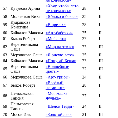
не кончалось»
«Хочу, чтобы лето
57
Кутукова Арина
28
I
не кончалось»
58
Молевская Вика
«Яблоко и бокал»
25
II
Кудряшова
59
«В цветах»
28
I
Кристина
60
Байкалов Максим
«Арт-бабочки»
25
II
61
Быков Роберт
«Моё лето»
27
I
Веретенникова
62
«Мир на земле»
23
III
Саша
63
Мерзлякова Саша
«Я рисую лето»
25
II
64
Байкалов Максим
«Попугай Кеша»
23
III
Веретенникова
«Волшебные
65
22
III
Саша
цветы»
66
Мерзлякова Саша
«Арт- грибы»
24
II
«Весёлый
67
Быков Роберт
28
I
осьминог»
Пеньковская
«Моя кошка
68
27
I
Таисия
Жулька»
Пеньковская
69
«Щенок Тедди»
24
II
Таисия
70
Мосов Илья
«Золотой лев»
21
III