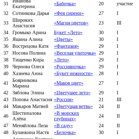
Иванова
31
«Бабочка»
20
участие
Екатерина
32
Сотникова Дарья
«Фея сирени»
27
I
Широких
33
«Магия цветов»
23
III
Анастасия
34
Громыко Арина
Букет «Лето»
30
I
35
Яшина Алина
«Цветы»
30
I
36
Вострецова Катя
«Фантазия»
29
I
37
Носова Полина
«Веселая улиточка»
29
I
38
Тищенко Кира
«Лето»
29
I
39
Чернова Олеся
«Россияночка»
29
I
40
Хазиева Анна
«Букет нежности»
28
I
Боярникова
41
«Маков цвет»
27
I
Марина
42
Зяблова Элина
«Цветущее лето»
29
I
43
Попова Анастасия
«Россия»
21
III
44
Макаров Матвей
«Цветущая ветвь»
24
II
Шестипалова
«В морских
46
24
II
Алёна
глубинах»
47
Меняйлова Лиза
«В саду»
24
II
48
Буланкина Настя
«Белочка»
30
I