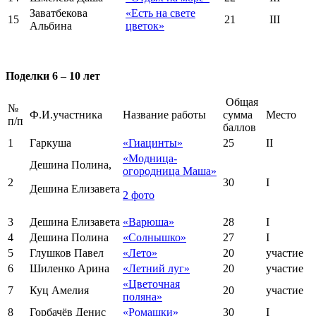
Заватбекова
«Есть на свете
15
21
III
Альбина
цветок»
Поделки 6 – 10 лет
Общая
№
Ф.И.участника
Название работы
сумма
Место
п/п
баллов
1
Гаркуша
«Гиацинты»
25
II
«Модница-
Дешина Полина,
огородница Маша»
2
30
I
Дешина Елизавета
2 фото
3
Дешина Елизавета
«Варюша»
28
I
4
Дешина Полина
«Солнышко»
27
I
5
Глушков Павел
«Лето»
20
участие
6
Шиленко Арина
«Летний луг»
20
участие
«Цветочная
7
Куц Амелия
20
участие
поляна»
8
Горбачёв Денис
«Ромашки»
30
I