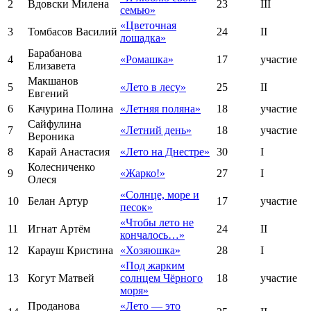
2
Вдовски Милена
23
III
семью»
«Цветочная
3
Томбасов Василий
24
II
лошадка»
Барабанова
4
«Ромашка»
17
участие
Елизавета
Макшанов
5
«Лето в лесу»
25
II
Евгений
6
Качурина Полина
«Летняя поляна»
18
участие
Сайфулина
7
«Летний день»
18
участие
Вероника
8
Карай Анастасия
«Лето на Днестре»
30
I
Колесниченко
9
«Жарко!»
27
I
Олеся
«Солнце, море и
10
Белан Артур
17
участие
песок»
«Чтобы лето не
11
Игнат Артём
24
II
кончалось…»
12
Карауш Кристина
«Хозяюшка»
28
I
«Под жарким
13
Когут Матвей
солнцем Чёрного
18
участие
моря»
Проданова
«Лето — это