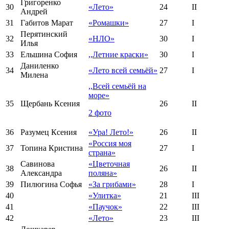
Григоренко
30
«Лето»
24
II
Андрей
31
Габитов Марат
«Ромашки»
27
I
Перятинский
32
«НЛО»
30
I
Илья
33
Ельшина София
,,Летние краски»
30
I
Даниленко
34
«Лето всей семьёй»
27
I
Милена
,,Всей семьёй на
море»
35
Щербань Ксения
26
II
2 фото
36
Разумец Ксения
«Ура! Лето!»
26
II
«Россия моя
37
Топина Кристина
27
I
страна»
Савинова
«Цветочная
38
26
II
Александра
поляна»
39
Пилюгина Софья
«За грибами»
28
I
40
«Улитка»
21
III
41
«Паучок»
22
III
42
«Лето»
23
III