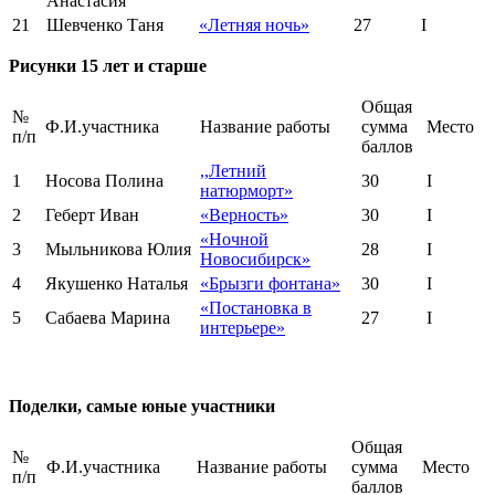
Анастасия
21
Шевченко Таня
«Летняя ночь»
27
I
Рисунки 15 лет и старше
Общая
№
Ф.И.участника
Название работы
сумма
Место
п/п
баллов
,,Летний
1
Носова Полина
30
I
натюрморт»
2
Геберт Иван
«Верность»
30
I
«Ночной
3
Мыльникова Юлия
28
I
Новосибирск»
4
Якушенко Наталья
«Брызги фонтана»
30
I
«Постановка в
5
Сабаева Марина
27
I
интерьере»
Поделки, самые юные участники
Общая
№
Ф.И.участника
Название работы
сумма
Место
п/п
баллов