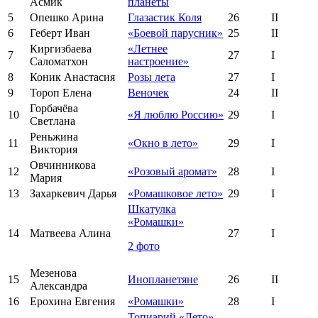
Асмик
планеты
5
Опешко Арина
Глазастик Коля
26
II
6
Геберт Иван
«Боевой парусник»
25
II
Киргизбаева
«Летнее
7
27
I
Саломатхон
настроение»
8
Коник Анастасия
Розы лета
27
I
9
Тороп Елена
Веночек
24
II
Горбачёва
10
«Я люблю Россию»
29
I
Светлана
Реньжина
11
«Окно в лето»
29
I
Виктория
Овчинникова
12
«Розовый аромат»
28
I
Мария
13
Захаркевич Дарья
«Ромашковое лето»
29
I
Шкатулка
«Ромашки»
14
Матвеева Алина
27
I
2 фото
Мезенова
15
Инопланетяне
26
II
Александра
16
Ерохина Евгения
«Ромашки»
28
I
Топиарий «Лето»