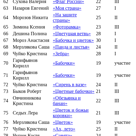
62
Сухова Валерия
«Флаг России»
22
III
63
Назаров Евгений
«Моя страна»
27
I
«На защите
64
Морозов Никита
25
II
страны»
65
Зимина Ксения
«Фоторамка»
23
III
66
Дешина Полина
«Цветущая ветвь»
28
I
67
Мороз Анастасия
«Бабочка и цветок»
30
I
68
Мерзлякова Саша
«Панда и листья»
24
II
69
Чуйко Кристина
«Зебра»
28
I
Гарифьянов
70
«Бабочки»
19
участие
Кирилл
Гарифьянов
71
«Бабочки»
19
участие
Кирилл
72
Чуйко Кристина
«Сирень в вазе»
24
II
73
Быков Роберт
«Цветные бабочки»
21
III
Овчинникова
«Обезьянка и
74
22
III
Кристина
банан»
«Цветок и божьи
75
Седых Лера
21
III
коровки»
76
Мерзлякова Саша
«Цветок»
19
участие
77
Чуйко Кристина
«Ах, лето»
25
II
78
Чупин Костя
«Совята»
24
II