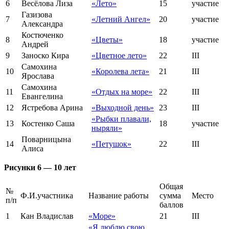
6
Весёлова Лиза
«Лето»
15
участие
Газизова
7
«Летний Ангел»
20
участие
Александра
Костюченко
8
«Цветы»
18
участие
Андрей
9
Заноско Кира
«Цветное лето»
22
III
Самохина
10
«Королева лета»
21
III
Ярослава
Самохина
11
«Отдых на море»
22
III
Евангелина
12
Ястребова Арина
«Выходной день»
23
III
«Рыбки плавали,
13
Костенко Саша
18
участие
ныряли»
Поварницына
14
«Петушок»
22
III
Алиса
Рисунки 6 — 10 лет
Общая
№
Ф.И.участника
Название работы
сумма
Место
п/п
баллов
1
Кан Владислав
«Море»
21
III
«Я люблю свою