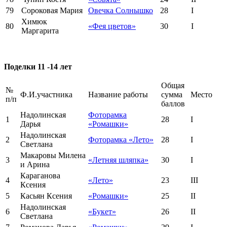
79
Сороковая Мария
Овечка Солнышко
28
I
Химюк
80
«Фея цветов»
30
I
Маргарита
Поделки 11 -14 лет
Общая
№
Ф.И.участника
Название работы
сумма
Место
п/п
баллов
Надолинская
Фоторамка
1
28
I
Дарья
«Ромашки»
Надолинская
2
Фоторамка «Лето»
28
I
Светлана
Макаровы Милена
3
«Летняя шляпка»
30
I
и Арина
Караганова
4
«Лето»
23
III
Ксения
5
Касьян Ксения
«Ромашки»
25
II
Надолинская
6
«Букет»
26
II
Светлана