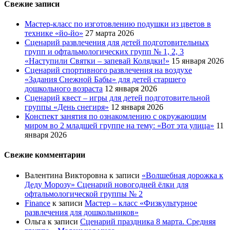
Свежие записи
Мастер-класс по изготовлению подушки из цветов в
технике «йо-йо»
27 марта 2026
Сценарий развлечения для детей подготовительных
групп и офтальмологических групп № 1, 2, 3
«Наступили Святки – запевай Колядки!»
15 января 2026
Сценарий спортивного развлечения на воздухе
«Задания Снежной Бабы» для детей старшего
дошкольного возраста
12 января 2026
Сценарий квест – игры для детей подготовительной
группы «День снегиря»
12 января 2026
Конспект занятия по ознакомлению с окружающим
миром во 2 младшей группе на тему: «Вот эта улица»
11
января 2026
Свежие комментарии
Валентина Викторовна
к записи
«Волшебная дорожка к
Деду Морозу» Сценарий новогодней ёлки для
офтальмологической группы № 2
Finance
к записи
Мастер – класс «Физкультурное
развлечения для дошкольников»
Ольга
к записи
Сценарий праздника 8 марта. Средняя