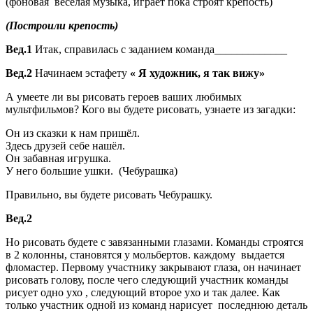
(фоновая веселая музыка, играет пока строят крепость)
(Построили крепость)
Вед.1
Итак, справилась с заданием команда_____________
Вед.2
Начинаем эстафету
« Я художник, я так вижу»
А умеете ли вы рисовать героев ваших любимых
мультфильмов? Кого вы будете рисовать, узнаете из загадки:
Он из сказки к нам пришёл.
Здесь друзей себе нашёл.
Он забавная игрушка.
У него большие ушки. (Чебурашка)
Правильно, вы будете рисовать Чебурашку.
Вед.2
Но рисовать будете с завязанными глазами. Команды строятся
в 2 колонны, становятся у мольбертов. каждому выдается
фломастер. Первому участнику закрывают глаза, он начинает
рисовать голову, после чего следующий участник команды
рисует одно ухо , следующий второе ухо и так далее. Как
только участник одной из команд нарисует последнюю деталь