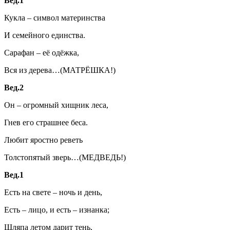
Вед.1
Кукла – символ материнства
И семейного единства.
Сарафан – её одёжка,
Вся из дерева…(МАТРЁШКА!)
Вед.2
Он – огромный хищник леса,
Гнев его страшнее беса.
Любит яростно реветь
Толстопятый зверь…(МЕДВЕДЬ!)
Вед.1
Есть на свете – ночь и день,
Есть – лицо, и есть – изнанка;
Шляпа летом дарит тень,