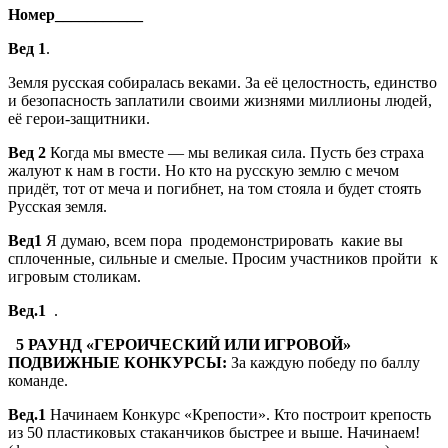
Номер___________
Вед 1
.
Земля русская собиралась веками. За её целостность, единство
и безопасность заплатили своими жизнями миллионы людей,
её герои-защитники.
Вед 2
Когда мы вместе — мы великая сила. Пусть без страха
жалуют к нам в гости. Но кто на русскую землю с мечом
придёт, тот от меча и погибнет, на том стояла и будет стоять
Русская земля.
Вед1
Я думаю, всем пора продемонстрировать какие вы
сплоченные, сильные и смелые. Просим участников пройти к
игровым столикам.
Вед.1
.
5 РАУНД «ГЕРОИЧЕСКИЙ ИЛИ ИГРОВОЙ»
ПОДВИЖНЫЕ КОНКУРСЫ:
За каждую победу по баллу
команде.
Вед.1
Начинаем Конкурс «Крепости». Кто построит крепость
из 50 пластиковых стаканчиков быстрее и выше. Начинаем!