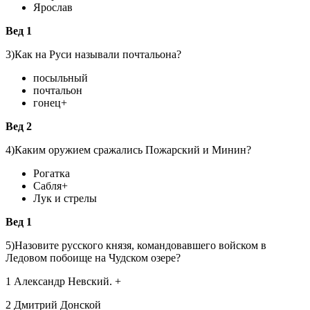
Ярослав
Вед 1
3)Как на Руси называли почтальона?
посыльный
почтальон
гонец+
Вед 2
4)Каким оружием сражались Пожарский и Минин?
Рогатка
Сабля+
Лук и стрелы
Вед 1
5)Назовите русского князя, командовавшего войском в
Ледовом побоище на Чудском озере?
1 Александр Невский. +
2 Дмитрий Донской