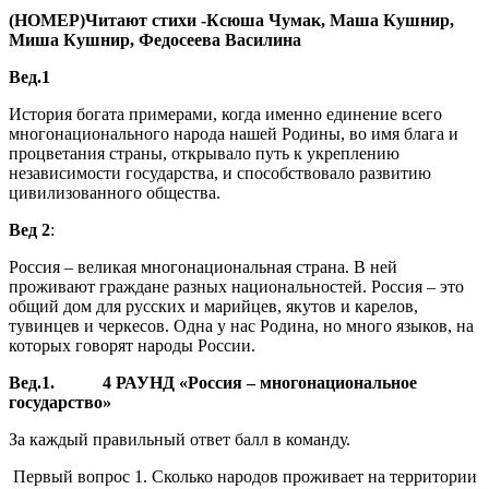
(НОМЕР)Читают стихи -Ксюша Чумак, Маша Кушнир,
Миша Кушнир, Федосеева Василина
Вед.1
История богата примерами, когда именно единение всего
многонационального народа нашей Родины, во имя блага и
процветания страны, открывало путь к укреплению
независимости государства, и способствовало развитию
цивилизованного общества.
Вед 2
:
Россия – великая многонациональная страна. В ней
проживают граждане разных национальностей. Россия – это
общий дом для русских и марийцев, якутов и карелов,
тувинцев и черкесов. Одна у нас Родина, но много языков, на
которых говорят народы России.
Вед.1. 4 РАУНД «Россия – многонациональное
государство»
За каждый правильный ответ балл в команду.
Первый вопрос 1. Сколько народов проживает на территории