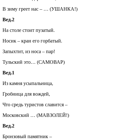
В зиму греет нас – … (УШАНКА!)
Вед.2
На столе стоит пузатый.
Носик – кран его горбатый.
Запыхтит, из носа – пар!
Тульский это… (САМОВАР)
Вед.1
Из камня усыпальница,
Гробница для вождей,
Что средь туристов славится –
Московский … (МАВЗОЛЕЙ!)
Вед.2
Бронзовый памятник –