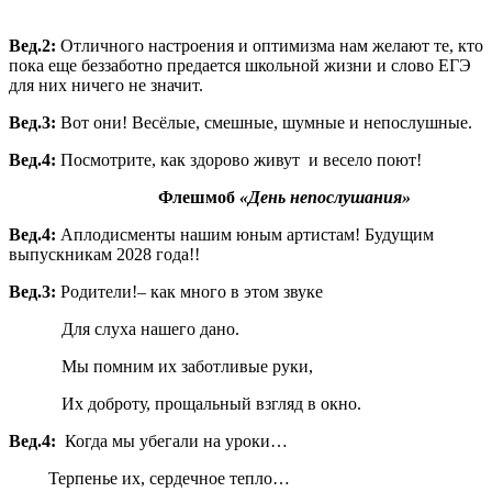
Вед.2:
Отличного настроения и оптимизма нам желают те, кто
пока еще беззаботно предается школьной жизни и слово ЕГЭ
для них ничего не значит.
Вед.3:
Вот они! Весёлые, смешные, шумные и непослушные.
Вед.4:
Посмотрите, как здорово живут и весело поют!
Флешмоб
«День непослушания»
Вед.4:
Аплодисменты нашим юным артистам! Будущим
выпускникам 2028 года!!
Вед.3:
Родители!– как много в этом звуке
Для слуха нашего дано.
Мы помним их заботливые руки,
Их доброту, прощальный взгляд в окно.
Вед.4:
Когда мы убегали на уроки…
Терпенье их, сердечное тепло…