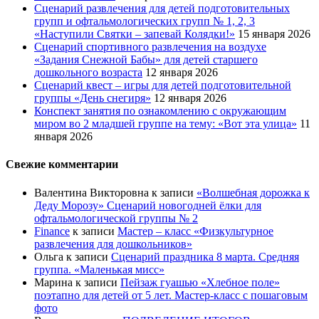
Сценарий развлечения для детей подготовительных
групп и офтальмологических групп № 1, 2, 3
«Наступили Святки – запевай Колядки!»
15 января 2026
Сценарий спортивного развлечения на воздухе
«Задания Снежной Бабы» для детей старшего
дошкольного возраста
12 января 2026
Сценарий квест – игры для детей подготовительной
группы «День снегиря»
12 января 2026
Конспект занятия по ознакомлению с окружающим
миром во 2 младшей группе на тему: «Вот эта улица»
11
января 2026
Свежие комментарии
Валентина Викторовна
к записи
«Волшебная дорожка к
Деду Морозу» Сценарий новогодней ёлки для
офтальмологической группы № 2
Finance
к записи
Мастер – класс «Физкультурное
развлечения для дошкольников»
Ольга
к записи
Сценарий праздника 8 марта. Средняя
группа. «Маленькая мисс»
Марина
к записи
Пейзаж гуашью «Хлебное поле»
поэтапно для детей от 5 лет. Мастер-класс с пошаговым
фото