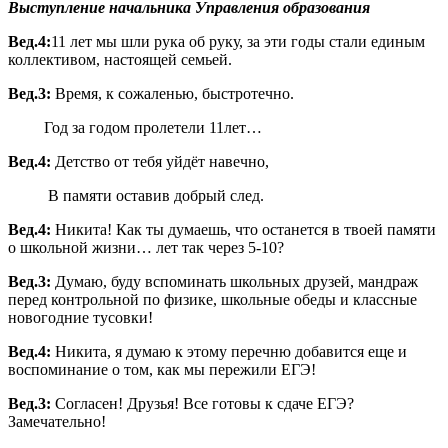
Выступление начальника Управления образования
Вед.4:
11 лет мы шли рука об руку, за эти годы стали единым
коллективом, настоящей семьей.
Вед.3:
Время, к сожаленью, быстротечно.
Год за годом пролетели 11лет…
Вед.4:
Детство от тебя уйдёт навечно,
В памяти оставив добрый след.
Вед.4:
Никита! Как ты думаешь, что останется в твоей памяти
о школьной жизни… лет так через 5-10?
Вед.3:
Думаю, буду вспоминать школьных друзей, мандраж
перед контрольной по физике, школьные обеды и классные
новогодние тусовки!
Вед.4:
Никита, я думаю к этому перечню добавится еще и
воспоминание о том, как мы пережили ЕГЭ!
Вед.3:
Согласен! Друзья! Все готовы к сдаче ЕГЭ?
Замечательно!