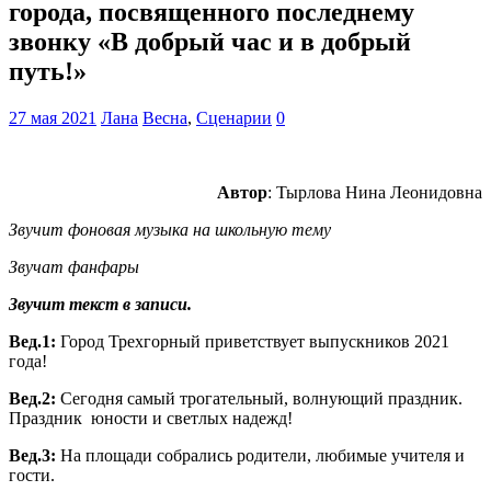
города, посвященного последнему
звонку «В добрый час и в добрый
путь!»
27 мая 2021
Лана
Весна
,
Сценарии
0
Автор
: Тырлова Нина Леонидовна
Звучит фоновая музыка на школьную тему
Звучат фанфары
Звучит текст в записи.
Вед.1:
Город Трехгорный приветствует выпускников 2021
года!
Вед.2:
Сегодня самый трогательный, волнующий праздник.
Праздник юности и светлых надежд!
Вед.3:
На площади собрались родители, любимые учителя и
гости.