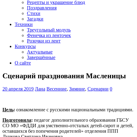
Рецепты и украшение блюд
Поздравления
Стихи
Загадки
Техники
Треугольный модуль
Фенечка из ленточек
Розочки из лент
Конкурсы
Актуальные
Завершённые
О сайте
Сценарий празднования Масленицы
20 апреля 2019
Лана
Весенние
,
Зимние
,
Сценарии
0
Цель
:
ознакомление с русскими национальными традициями.
Подготовила
:
педагог дополнительного образования ГБСУ
СО МО «ФДДИ для умственно-отсталых детей-сирот и детей,
оставшихся без попечения родителей» отделения ППП
Лучкова Светлана Ивановна.