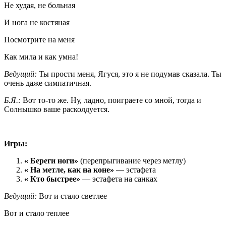
Не худая, не больная
И нога не костяная
Посмотрите на меня
Как мила и как умна!
Ведущий:
Ты прости меня, Ягуся, это я не подумав сказала. Ты
очень даже симпатичная.
Б.Я.:
Вот то-то же. Ну, ладно, поиграете со мной, тогда и
Солнышко ваше расколдуется.
Игры:
« Береги ноги»
(перепрыгивание через метлу)
« На метле, как на коне» —
эстафета
« Кто быстрее»
— эстафета на санках
Ведущий:
Вот и стало светлее
Вот и стало теплее