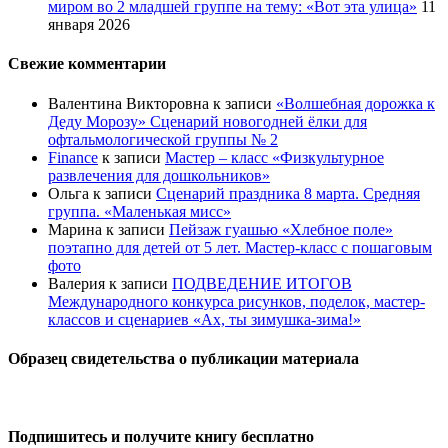
миром во 2 младшей группе на тему: «Вот эта улица»
11
января 2026
Свежие комментарии
Валентина Викторовна
к записи
«Волшебная дорожка к
Деду Морозу» Сценарий новогодней ёлки для
офтальмологической группы № 2
Finance
к записи
Мастер – класс «Физкультурное
развлечения для дошкольников»
Ольга
к записи
Сценарий праздника 8 марта. Средняя
группа. «Маленькая мисс»
Марина
к записи
Пейзаж гуашью «Хлебное поле»
поэтапно для детей от 5 лет. Мастер-класс с пошаговым
фото
Валерия
к записи
ПОДВЕДЕНИЕ ИТОГОВ
Международного конкурса рисунков, поделок, мастер-
классов и сценариев «Ах, ты зимушка-зима!»
Образец свидетельства о публикации материала
Подпишитесь и получите книгу бесплатно