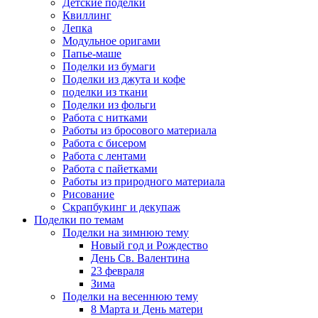
Детские поделки
Квиллинг
Лепка
Модульное оригами
Папье-маше
Поделки из бумаги
Поделки из джута и кофе
поделки из ткани
Поделки из фольги
Работа с нитками
Работы из бросового материала
Работа с бисером
Работа с лентами
Работа с пайетками
Работы из природного материала
Рисование
Скрапбукинг и декупаж
Поделки по темам
Поделки на зимнюю тему
Новый год и Рождество
День Св. Валентина
23 февраля
Зима
Поделки на весеннюю тему
8 Марта и День матери