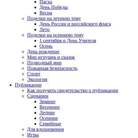
Пасха
День Победы
Весна
Поделки на летнюю тему
День России и российского флага
Лето
Поделки на осеннюю тему
1 сентября и День Учителя
Осень
День рождение
Мир игрушек и сказок
Подводный мир
Пожарная безопасность
Спорт
Экология
Публикации
Как получить свидетельство о публикации
Сценарии
Зимние
Весенние
Летние
Осенние
Семейные
Для вдохновения
Игры