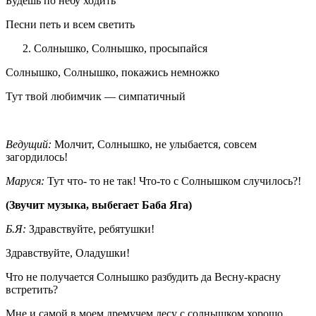
Будешь по небу ходить
Песни петь и всем светить
Солнышко, Солнышко, просыпайся
Солнышко, Солнышко, покажись немножко
Тут твой любимчик — симпатичный
Ведущий:
Молчит, Солнышко, не улыбается, совсем
загордилось!
Маруся:
Тут что- то не так! Что-то с Солнышком случилось?!
(Звучит музыка, выбегает Баба Яга)
Б.Я:
Здравствуйте, ребятушки!
Здравствуйте, Оладушки!
Что не получается Солнышко разбудить да Весну-красну
встретить?
Мне и самой в моем дремучем лесу с солнышком хорошо