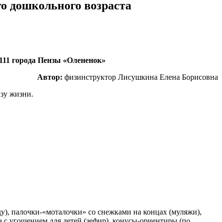
го дошкольного возраста
111 города Пензы «Олененок»
Автор:
физинструктор Лисушкина Елена Борисовна
зу жизни.
у), палочки-«моталочки» со снежками на концах (муляжи),
ка с угощением для детей (зефир), конусы-ориентиры (по