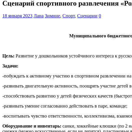
Сценарий спортивного развлечения «Ро
18 января 2023
Лана
Зимние
,
Спорт
,
Сценарии
0
Муниципального бюджетного 
Цель:
Развитие у дошкольников устойчивого интереса к русско
Задачи:
-побуждать к активному участию в спортивном развлечении на 
-развивать двигательную активность, поощрять участие детей в
-способствовать развитию у детей физических качеств (быстрот
-развивать умение согласованно действовать в паре, команде;
-воспитывать чувство ответственности, коллективизма, взаим
Оборудование и инвентарь:
санки, хоккейные клюшки (по 2 на
снежки (можно искусственные, если не лепятся), пластиковые в