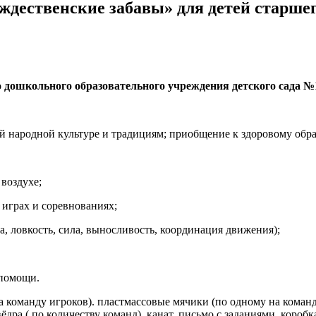
ждественские забавы» для детей старше
дошкольного образовательного учреждения детского сада №
й народной культуре и традициям; приобщение к здоровому обра
воздухе;
 играх и соревнованиях;
а, ловкость, сила, выносливость, координация движения);
опомощи.
 команду игроков). пластмассовые мячики (по одному на команд
ёдра ( по количеству команд), канат, письмо с заданиями, короб