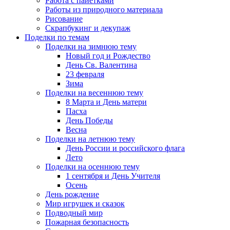
Работа с пайетками
Работы из природного материала
Рисование
Скрапбукинг и декупаж
Поделки по темам
Поделки на зимнюю тему
Новый год и Рождество
День Св. Валентина
23 февраля
Зима
Поделки на весеннюю тему
8 Марта и День матери
Пасха
День Победы
Весна
Поделки на летнюю тему
День России и российского флага
Лето
Поделки на осеннюю тему
1 сентября и День Учителя
Осень
День рождение
Мир игрушек и сказок
Подводный мир
Пожарная безопасность