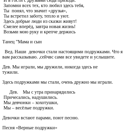
И в гости с друзьями сюда приходи.
Запомни всех тех, кто любил здесь тебя,
Ты понял, что значит «друзья»,
Ты встретил заботу, тепло и уют.
Здесь добрые люди из сказки живут!
Смелее вперёд, завтра новая жизнь!
Возьми мою руку и крепче держись
Танец ”Мама и сын
Вед. Наши девочки стали настоящими подружками. Что я
вам рассказываю. ,сейчвс сами все увидете и услышите.
Дев. Мы играли, мы дружили, никогда здесь не
тужили.
Здесь подружками мы стали, очень дружно мы играли.
Дев. Мы с утра принарядились
Причесались, надушились.
Мы девчонки – хохотушки,
Мы – весёлые подружки.
Девочки встают парами, поют песню.
Песня «Верные подружки»