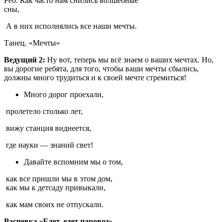
Реб. Как часто нам снились волшебные
сны,
А в них исполнялись все наши мечты.
Танец. «Мечты»
Ведущий 2:
Ну вот, теперь мы всё знаем о ваших мечтах. Но,
вы дорогие ребята, для того, чтобы ваши мечты сбылись,
должны много трудиться и к своей мечте стремиться!
Много дорог проехали,
пролетело столько лет,
вижу станция виднеется,
где науки — знаний свет!
Давайте вспомним мы о том,
как все пришли мы в этом дом,
как мы к детсаду привыкали,
как мам своих не отпускали.
Распевка «Едет, едет паровоз».