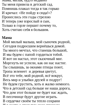
Мама, милая, будто недавно
Ты меня привела в детский сад.
Помнишь плакал тогда я так горько
И кричал: «Не пойду я сюда!»?
Пронеслись эти годы стрелою
И теперь уже взрослый я сын,
Только в горле першит почему то,
Хоть считаю себя я большим.
Мама
Мой милый малыш, мой сыночек родной,
Сегодня подросшим вернёшься домой.
Ты много мечтал, что станешь большой,
И мы будем с папой гордиться тобой.
И вот он настал, этот сказочный миг.
Моргнуть не успели, как он нас настиг.
Ты слышишь, за окнами птицы поют,
Тропа зеленеет и деревья цветут,
Всё это тебе, мой родной, всё вокруг,
Весь мир и улыбки друзей и подруг!
Не будем грустить, хоть и жалко немного.
Что в детский сад больше не наша дорога,
Что дом этот больше не будет нас ждать,
В песочнице будут другие играть.
В сердечке своём ты тепло сохрани