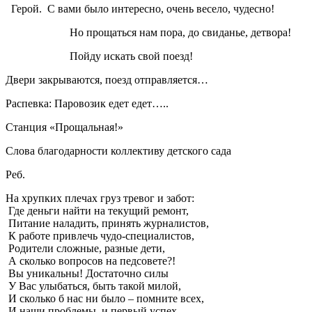
Герой. С вами было интересно, очень весело, чудесно!
Но прощаться нам пора, до свиданье, детвора!
Пойду искать свой поезд!
Двери закрываются, поезд отправляется…
Распевка: Паровозик едет едет…..
Станция «Прощальная!»
Слова благодарности коллективу детского сада
Реб.
На хрупких плечах груз тревог и забот:
Где деньги найти на текущий ремонт,
Питание наладить, принять журналистов,
К работе привлечь чудо-специалистов,
Родители сложные, разные дети,
А сколько вопросов на педсовете?!
Вы уникальны! Достаточно силы
У Вас улыбаться, быть такой милой,
И сколько б нас ни было – помните всех,
И наши проблемы, и первый успех.