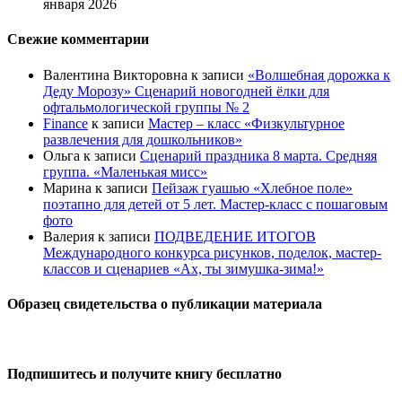
января 2026
Свежие комментарии
Валентина Викторовна
к записи
«Волшебная дорожка к
Деду Морозу» Сценарий новогодней ёлки для
офтальмологической группы № 2
Finance
к записи
Мастер – класс «Физкультурное
развлечения для дошкольников»
Ольга
к записи
Сценарий праздника 8 марта. Средняя
группа. «Маленькая мисс»
Марина
к записи
Пейзаж гуашью «Хлебное поле»
поэтапно для детей от 5 лет. Мастер-класс с пошаговым
фото
Валерия
к записи
ПОДВЕДЕНИЕ ИТОГОВ
Международного конкурса рисунков, поделок, мастер-
классов и сценариев «Ах, ты зимушка-зима!»
Образец свидетельства о публикации материала
Подпишитесь и получите книгу бесплатно