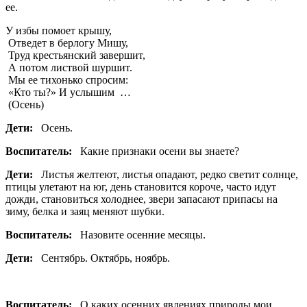
ее.
У избы помоет крышу,
Отведет в берлогу Мишу,
Труд крестьянский завершит,
А потом листвой шуршит.
Мы ее тихонько спросим:
«Кто ты?» И услышим …
(Осень)
Дети:
Осень.
Воспитатель:
Какие признаки осени вы знаете?
Дети:
Листья желтеют, листья опадают, редко светит солнце,
птицы улетают на юг, день становится короче, часто идут
дожди, становиться холоднее, звери запасают припасы на
зиму, белка и заяц меняют шубки.
Воспитатель:
Назовите осенние месяцы.
Дети:
Сентябрь. Октябрь, ноябрь.
Воспитатель:
О каких осенних явлениях природы мои