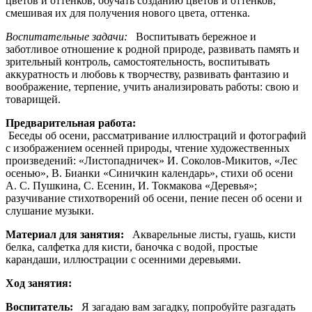
цветов и оттенков, обучать созданию цветов и оттенков,
смешивая их для получения нового цвета, оттенка.
Воспитательные задачи:
Воспитывать бережное и
заботливое отношение к родной природе, развивать память и
зрительный контроль, самостоятельность, воспитывать
аккуратность и любовь к творчеству, развивать фантазию и
воображение, терпение, учить анализировать работы: свою и
товарищей.
Предварительная работа:
Беседы об осени, рассматривание иллюстраций и фотографий
с изображением осенней природы, чтение художественных
произведений: «Листопадничек» И. Соколов-Микитов, «Лес
осенью», В. Бианки «Синичкин календарь», стихи об осени
А. С. Пушкина, С. Есенин, И. Токмакова «Деревья»;
разучивание стихотворений об осени, пение песен об осени и
слушание музыки.
Материал для занятия:
Акварельные листы, гуашь, кисти
белка, салфетка для кисти, баночка с водой, простые
карандаши, иллюстрации с осенними деревьями.
Ход занятия:
Воспитатель:
Я загадаю вам загадку, попробуйте разгадать