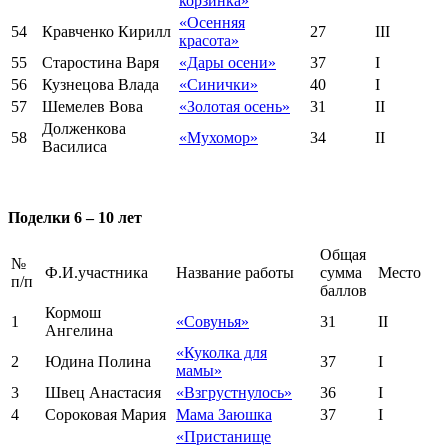
корзинка»
«Осенняя
54
Кравченко Кирилл
27
III
красота»
55
Старостина Варя
«Дары осени»
37
I
56
Кузнецова Влада
«Синички»
40
I
57
Шемелев Вова
«Золотая осень»
31
II
Долженкова
58
«Мухомор»
34
II
Василиса
Поделки 6 – 10 лет
Общая
№
Ф.И.участника
Название работы
сумма
Место
п/п
баллов
Кормош
1
«Совунья»
31
II
Ангелина
«Куколка для
2
Юдина Полина
37
I
мамы»
3
Швец Анастасия
«Взгрустнулось»
36
I
4
Сороковая Мария
Мама Заюшка
37
I
«Пристанище