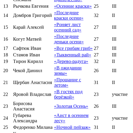
13
Рычкова Евгения
«Осенние краски»
25
III
«Последние
14
Домбров Григорий
32
II
краски осени»
«Роняет лист
15
Карай Алексей
27
III
осенний сад»
«Последние
16
Когут Матвей
27
III
деньки осени»
17
Сафтюк Иван
«Все грибам гриб»
27
III
18
Стамов Иван
«Тыквенный рай»
27
III
19
Тирон Кирилл
«Дерево-радуга»
32
II
«В ожидании
20
Чекой Даниил
26
III
зимы»
«Прощание с
21
Щербан Анастасия
31
II
летом»
«В гостях под
22
Яровой Владислав
23
участие
берёзкой»
Борисова
23
«Золотая Осень»
26
III
Анастасия
Губарева
«Аист в осеннем
24
23
участие
Александра
лесу»
25
Федоренко Милана
«Ночной пейзаж»
31
II