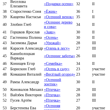
Веселова
37
«Подарки осени»
32
II
Елизавета
38
Старостенко Соня
«Ёжик»
36
I
39
Кащеева Настасья
«Осенний венок»
35
II
«Осеннее дерево
40
Злобин Глеб
34
II
и сова»
41
Горшков Ярослав
«Заяц»
30
II
42
Гастенина Полина
«Осень»
30
II
43
Засимова Дарья
«Урожай»
28
III
44
Карасев Александр
«Олень в лесу»
27
III
Каниболоцкая
45
«Осенние заботы»
26
III
Варвара
46
Конищев Егор
«Семейка»
34
II
47
Борискин Глеб
«Осень в саду»
23
участие
48
Комашня Виталий
«Весёлый огород»
23
участие
«Осенний
49
Рамза Александр
30
II
зонтик»
50
Коновалов Михаил
«Птичка»
28
III
51
Вайзбек Виктория
«Птичка»
28
III
52
Гусев Артём
«Птичка»
27
III
«Осенняя
53
Берстенева Ева
20
участие