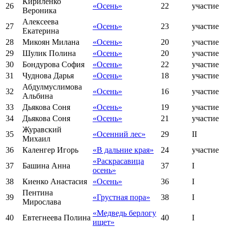
Кириленко
26
«Осень»
22
участие
Вероника
Алексеева
27
«Осень»
23
участие
Екатерина
28
Микоян Милана
«Осень»
20
участие
29
Шулик Полина
«Осень»
20
участие
30
Бондурова София
«Осень»
22
участие
31
Чуднова Дарья
«Осень»
18
участие
Абдулмуслимова
32
«Осень»
16
участие
Альбина
33
Дьякова Соня
«Осень»
19
участие
34
Дьякова Соня
«Осень»
21
участие
Журавский
35
«Осенний лес»
29
II
Михаил
36
Каленгер Игорь
«В дальние края»
24
участие
«Раскрасавица
37
Башина Анна
37
I
осень»
38
Киенко Анастасия
«Осень»
36
I
Пентина
39
«Грустная пора»
38
I
Мирослава
«Медведь берлогу
40
Евтегнеева Полина
40
I
ищет»