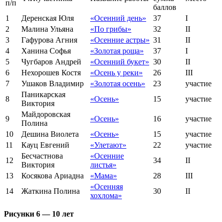
п/п
баллов
1
Деренская Юля
«Осенний день»
37
I
2
Малина Ульяна
«По грибы»
32
II
3
Гафурова Агния
«Осенние астры»
31
II
4
Ханина Софья
«Золотая роща»
37
I
5
Чугбаров Андрей
«Осенний букет»
30
II
6
Нехорошев Костя
«Осень у реки»
26
III
7
Ушаков Владимир
«Золотая осень»
23
участие
Паникарская
8
«Осень»
15
участие
Виктория
Майдоровская
9
«Осень»
16
участие
Полина
10
Дешина Виолета
«Осень»
15
участие
11
Кауц Евгений
«Улетают»
22
участие
Бесчастнова
«Осенние
12
34
II
Виктория
листья»
13
Косякова Ариадна
«Мама»
28
III
«Осенняя
14
Жаткина Полина
30
II
хохлома»
Рисунки 6 — 10 лет