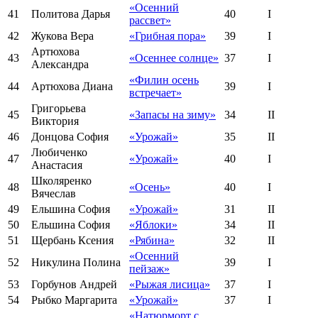
«Осенний
41
Политова Дарья
40
I
рассвет»
42
Жукова Вера
«Грибная пора»
39
I
Артюхова
43
«Осеннее солнце»
37
I
Александра
«Филин осень
44
Артюхова Диана
39
I
встречает»
Григорьева
45
«Запасы на зиму»
34
II
Виктория
46
Донцова София
«Урожай»
35
II
Любиченко
47
«Урожай»
40
I
Анастасия
Школяренко
48
«Осень»
40
I
Вячеслав
49
Ельшина София
«Урожай»
31
II
50
Ельшина София
«Яблоки»
34
II
51
Щербань Ксения
«Рябина»
32
II
«Осенний
52
Никулина Полина
39
I
пейзаж»
53
Горбунов Андрей
«Рыжая лисица»
37
I
54
Рыбко Маргарита
«Урожай»
37
I
«Натюрморт с