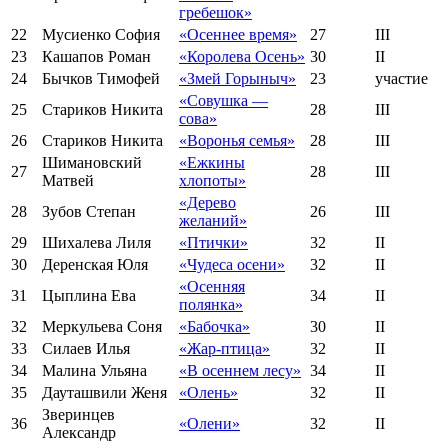
гребешок»
22
Мусиенко София
«Осеннее время»
27
III
23
Кашапов Роман
«Королева Осень»
30
II
24
Бычков Тимофей
«Змей Горыныч»
23
участие
«Совушка —
25
Стариков Никита
28
III
сова»
26
Стариков Никита
«Воронья семья»
28
III
Шимановский
«Ежкины
27
28
III
Матвей
хлопоты»
«Дерево
28
Зубов Степан
26
III
желаний»
29
Шихалева Лиля
«Птички»
32
II
30
Деренская Юля
«Чудеса осени»
32
II
«Осенняя
31
Цыплина Ева
34
II
полянка»
32
Меркульева Соня
«Бабочка»
30
II
33
Силаев Илья
«Жар-птица»
32
II
34
Малина Ульяна
«В осеннем лесу»
34
II
35
Дауташвили Женя
«Олень»
32
II
Зверинцев
36
«Олени»
32
II
Александр