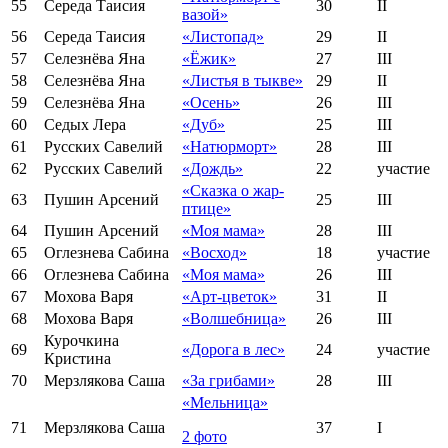
55
Середа Таисия
30
II
вазой»
56
Середа Таисия
«Листопад»
29
II
57
Селезнёва Яна
«Ёжик»
27
III
58
Селезнёва Яна
«Листья в тыкве»
29
II
59
Селезнёва Яна
«Осень»
26
III
60
Седых Лера
«Дуб»
25
III
61
Русских Савелий
«Натюрморт»
28
III
62
Русских Савелий
«Дождь»
22
участие
«Сказка о жар-
63
Пушин Арсений
25
III
птице»
64
Пушин Арсений
«Моя мама»
28
III
65
Оглезнева Сабина
«Восход»
18
участие
66
Оглезнева Сабина
«Моя мама»
26
III
67
Мохова Варя
«Арт-цветок»
31
II
68
Мохова Варя
«Волшебница»
26
III
Курочкина
69
«Дорога в лес»
24
участие
Кристина
70
Мерзлякова Саша
«За грибами»
28
III
«Мельница»
71
Мерзлякова Саша
37
I
2 фото