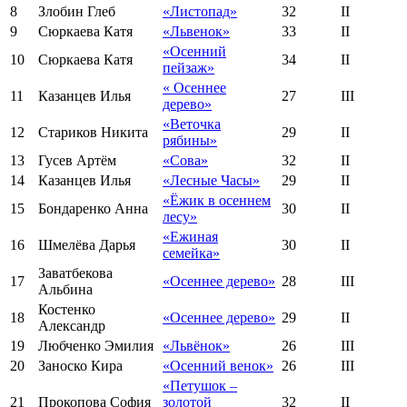
8
Злобин Глеб
«Листопад»
32
II
9
Сюркаева Катя
«Львенок»
33
II
«Осенний
10
Сюркаева Катя
34
II
пейзаж»
« Осеннее
11
Казанцев Илья
27
III
дерево»
«Веточка
12
Стариков Никита
29
II
рябины»
13
Гусев Артём
«Сова»
32
II
14
Казанцев Илья
«Лесные Часы»
29
II
«Ёжик в осеннем
15
Бондаренко Анна
30
II
лесу»
«Ежиная
16
Шмелёва Дарья
30
II
семейка»
Заватбекова
17
«Осеннее дерево»
28
III
Альбина
Костенко
18
«Осеннее дерево»
29
II
Александр
19
Любченко Эмилия
«Львёнок»
26
III
20
Заноско Кира
«Осенний венок»
26
III
«Петушок –
21
Прокопова София
золотой
32
II