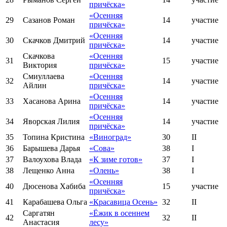
причёска»
«Осенняя
29
Сазанов Роман
14
участие
причёска»
«Осенняя
30
Скачков Дмитрий
14
участие
причёска»
Скачкова
«Осенняя
31
15
участие
Виктория
причёска»
Смиуллаева
«Осенняя
32
14
участие
Айлин
причёска»
«Осенняя
33
Хасанова Арина
14
участие
причёска»
«Осенняя
34
Яворская Лилия
14
участие
причёска»
35
Топина Кристина
«Виноград»
30
II
36
Барышева Дарья
«Сова»
38
I
37
Валоухова Влада
«К зиме готов»
37
I
38
Лещенко Анна
«Олень»
38
I
«Осенняя
40
Дюсенова Хабиба
15
участие
причёска»
41
Карабашева Ольга
«Красавица Осень»
32
II
Саргатян
«Ёжик в осеннем
42
32
II
Анастасия
лесу»