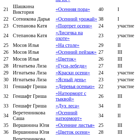
Шашкина
21
«Осенняя пора»
40
I
Виктория
22
Сотникова Дарья
«Осенний урожай»
38
I
23
Степанова Катя
«Портрет осени»
24
участие
«Лисичка на
24
Степанова Катя
23
участие
охоте»
25
Мосов Илья
«На столе»
29
II
26
Мосов Илья
«Осенний пейзаж»
27
III
27
Мосов Илья
«Цветок»
26
III
28
Игнатьева Лиза
«Гуси-лебеди»
27
III
29
Игнатьева Лиза
«Краски осени»
24
участие
30
Игнатьева Лиза
«Ясный день»
23
участие
31
Геншафт Гриша
«Деревья осенью»
22
участие
«Натюрморт с
32
Геншафт Гриша
26
III
тыквой»
33
Геншафт Гриша
«Дух леса»
34
II
Веретенникова
«Осенний
34
34
II
Саша
натюрморт»
35
Вершинина Юля
«Осенние листья»
25
III
36
Вершинина Юля
«Цветок осени»
28
III
Веретенникова