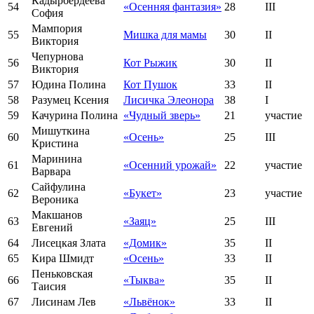
Кадырбердеева
54
«Осенняя фантазия»
28
III
София
Мампория
55
Мишка для мамы
30
II
Виктория
Чепурнова
56
Кот Рыжик
30
II
Виктория
57
Юдина Полина
Кот Пушок
33
II
58
Разумец Ксения
Лисичка Элеонора
38
I
59
Качурина Полина
«Чудный зверь»
21
участие
Мишуткина
60
«Осень»
25
III
Кристина
Маринина
61
«Осенний урожай»
22
участие
Варвара
Сайфулина
62
«Букет»
23
участие
Вероника
Макшанов
63
«Заяц»
25
III
Евгений
64
Лисецкая Злата
«Домик»
35
II
65
Кира Шмидт
«Осень»
33
II
Пеньковская
66
«Тыква»
35
II
Таисия
67
Лисинам Лев
«Львёнок»
33
II