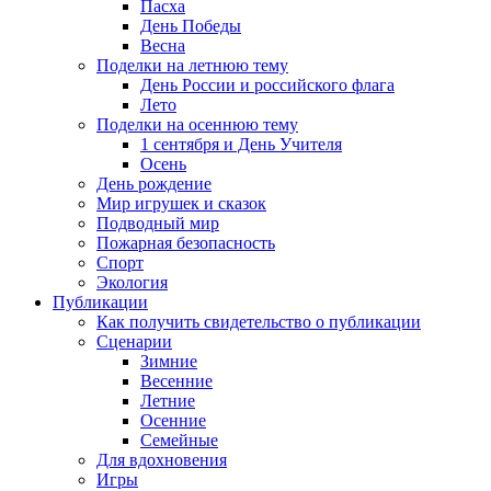
Пасха
День Победы
Весна
Поделки на летнюю тему
День России и российского флага
Лето
Поделки на осеннюю тему
1 сентября и День Учителя
Осень
День рождение
Мир игрушек и сказок
Подводный мир
Пожарная безопасность
Спорт
Экология
Публикации
Как получить свидетельство о публикации
Сценарии
Зимние
Весенние
Летние
Осенние
Семейные
Для вдохновения
Игры