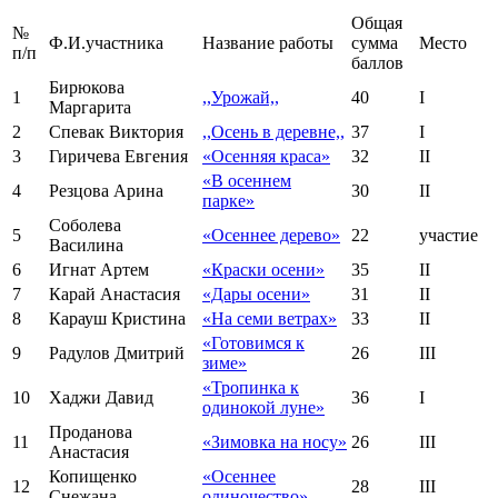
Общая
№
Ф.И.участника
Название работы
сумма
Место
п/п
баллов
Бирюкова
1
,,Урожай,,
40
I
Маргарита
2
Спевак Виктория
,,Осень в деревне,,
37
I
3
Гиричева Евгения
«Осенняя краса»
32
II
«В осеннем
4
Резцова Арина
30
II
парке»
Соболева
5
«Осеннее дерево»
22
участие
Василина
6
Игнат Артем
«Краски осени»
35
II
7
Карай Анастасия
«Дары осени»
31
II
8
Карауш Кристина
«На семи ветрах»
33
II
«Готовимся к
9
Радулов Дмитрий
26
III
зиме»
«Тропинка к
10
Хаджи Давид
36
I
одинокой луне»
Проданова
11
«Зимовка на носу»
26
III
Анастасия
Копищенко
«Осеннее
12
28
III
Снежана
одиночество»