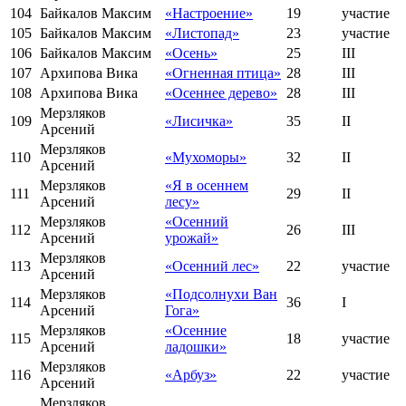
104
Байкалов Максим
«Настроение»
19
участие
105
Байкалов Максим
«Листопад»
23
участие
106
Байкалов Максим
«Осень»
25
III
107
Архипова Вика
«Огненная птица»
28
III
108
Архипова Вика
«Осеннее дерево»
28
III
Мерзляков
109
«Лисичка»
35
II
Арсений
Мерзляков
110
«Мухоморы»
32
II
Арсений
Мерзляков
«Я в осеннем
111
29
II
Арсений
лесу»
Мерзляков
«Осенний
112
26
III
Арсений
урожай»
Мерзляков
113
«Осенний лес»
22
участие
Арсений
Мерзляков
«Подсолнухи Ван
114
36
I
Арсений
Гога»
Мерзляков
«Осенние
115
18
участие
Арсений
ладошки»
Мерзляков
116
«Арбуз»
22
участие
Арсений
Мерзляков