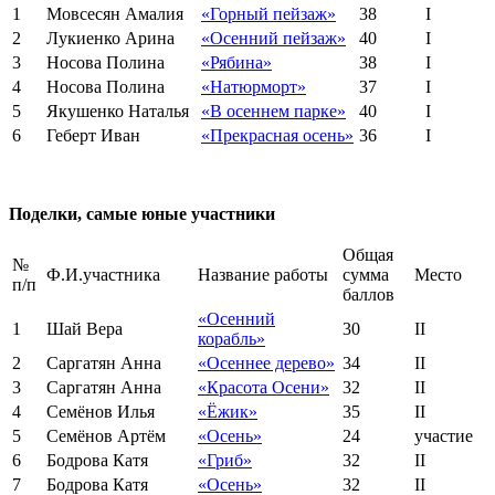
1
Мовсесян Амалия
«Горный пейзаж»
38
I
2
Лукиенко Арина
«Осенний пейзаж»
40
I
3
Носова Полина
«Рябина»
38
I
4
Носова Полина
«Натюрморт»
37
I
5
Якушенко Наталья
«В осеннем парке»
40
I
6
Геберт Иван
«Прекрасная осень»
36
I
Поделки, самые юные участники
Общая
№
Ф.И.участника
Название работы
сумма
Место
п/п
баллов
«Осенний
1
Шай Вера
30
II
корабль»
2
Саргатян Анна
«Осеннее дерево»
34
II
3
Саргатян Анна
«Красота Осени»
32
II
4
Семёнов Илья
«Ёжик»
35
II
5
Семёнов Артём
«Осень»
24
участие
6
Бодрова Катя
«Гриб»
32
II
7
Бодрова Катя
«Осень»
32
II