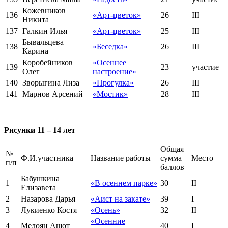
Кожевников
136
«Арт-цветок»
26
III
Никита
137
Галкин Илья
«Арт-цветок»
25
III
Бывальцева
138
«Беседка»
26
III
Карина
Коробейников
«Осеннее
139
23
участие
Олег
настроение»
140
Зворыгина Лиза
«Прогулка»
26
III
141
Марнов Арсений
«Мостик»
28
III
Рисунки 11 – 14 лет
Общая
№
Ф.И.участника
Название работы
сумма
Место
п/п
баллов
Бабушкина
1
«В осеннем парке»
30
II
Елизавета
2
Назарова Дарья
«Аист на закате»
39
I
3
Лукиенко Костя
«Осень»
32
II
«Осенние
4
Мелоян Ашот
40
I