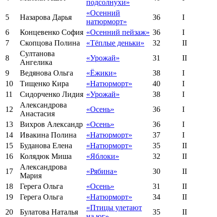
подсолнухи»
«Осенний
5
Назарова Дарья
36
I
натюрморт»
6
Концевенко София
«Осенний пейзаж»
36
I
7
Скопцова Полина
«Тёплые деньки»
32
II
Султанова
8
«Урожай»
31
II
Ангелика
9
Ведянова Ольга
«Ёжики»
38
I
10
Тищенко Кира
«Натюрморт»
40
I
11
Сидорченко Лидия
«Урожай»
38
I
Александрова
12
«Осень»
36
I
Анастасия
13
Вихров Александр
«Осень»
36
I
14
Ивакина Полина
«Натюрморт»
37
I
15
Буданова Елена
«Натюрморт»
35
II
16
Колядюк Миша
«Яблоки»
32
II
Александрова
17
«Рябина»
30
II
Мария
18
Герега Ольга
«Осень»
31
II
19
Герега Ольга
«Натюрморт»
34
II
«Птицы улетают
20
Булатова Наталья
35
II
на юг»