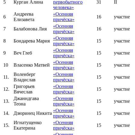
5
Курган Алина
первобытного
31
II
человека»
Андреева
«Осенняя
6
16
участие
Елизавета
причёска»
«Осенняя
7
Балабонова Лия
16
участие
причёска»
«Осенняя
8
Бондарева Мария
15
участие
причёска»
«Осенняя
9
Веч Глеб
15
участие
причёска»
«Осенняя
10
Власенко Матвей
15
участие
причёска»
Воленберг
«Осенняя
11.
15
участие
Владислав
причёска»
Григорьев
«Осенняя
12.
15
участие
Вячеслав
причёска»
Джанндгава
«Осенняя
13.
15
участие
Теона
причёска»
«Осенняя
14.
Дзюринец Никита
15
участие
причёска»
Игнатущенко
«Осенняя
15.
15
участие
Екатерина
причёска»
«Осенняя