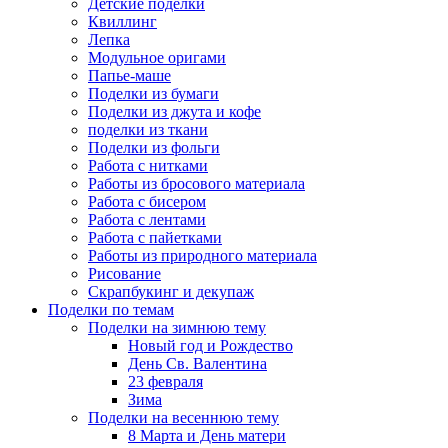
Детские поделки
Квиллинг
Лепка
Модульное оригами
Папье-маше
Поделки из бумаги
Поделки из джута и кофе
поделки из ткани
Поделки из фольги
Работа с нитками
Работы из бросового материала
Работа с бисером
Работа с лентами
Работа с пайетками
Работы из природного материала
Рисование
Скрапбукинг и декупаж
Поделки по темам
Поделки на зимнюю тему
Новый год и Рождество
День Св. Валентина
23 февраля
Зима
Поделки на весеннюю тему
8 Марта и День матери