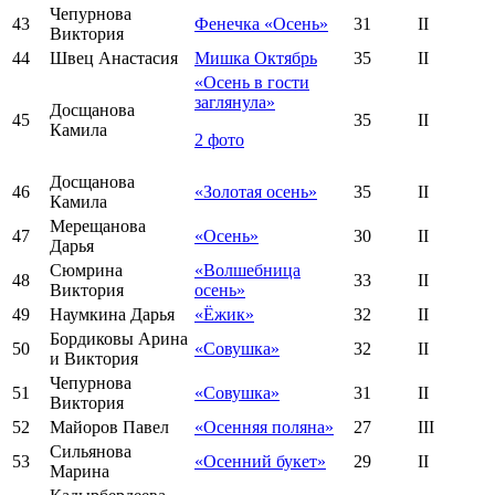
Чепурнова
43
Фенечка «Осень»
31
II
Виктория
44
Швец Анастасия
Мишка Октябрь
35
II
«Осень в гости
заглянула»
Досщанова
45
35
II
Камила
2 фото
Досщанова
46
«Золотая осень»
35
II
Камила
Мерещанова
47
«Осень»
30
II
Дарья
Сюмрина
«Волшебница
48
33
II
Виктория
осень»
49
Наумкина Дарья
«Ёжик»
32
II
Бордиковы Арина
50
«Совушка»
32
II
и Виктория
Чепурнова
51
«Совушка»
31
II
Виктория
52
Майоров Павел
«Осенняя поляна»
27
III
Сильянова
53
«Осенний букет»
29
II
Марина