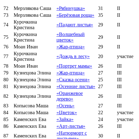
72
Мерзлякова Саша
«Рябинушка»
31
II
73
Мерзлякова Саша
«Берёзовая роща»
35
II
Курочкина
74
«Падают листья»
29
II
Кристина
Курочкина
«Волшебный
75
29
II
Кристина
цветок»
76
Моан Иван
«Жар-птица»
29
II
Курочкина
77
«Дождь в лесу»
20
участие
Кристина
78
Моан Иван
«Портрет мамы»
26
III
79
Кузнецова Элина
«Жар-птица»
27
III
80
Кузнецова Элина
«Сказка осени»
25
III
81
Кузнецова Элина
«Осенние листья»
27
III
«Оранжевое
82
Кузнецова Элина
26
III
дерево»
83
Копысова Маша
«Осень»
27
III
84
Копысова Маша
«Цветок»
22
участие
85
Каменских Ева
«Зайка»
24
участие
86
Каменских Ева
«Арт-листья»
26
III
«Натюрморт с
87
Каменских Ева
30
II
листьями»