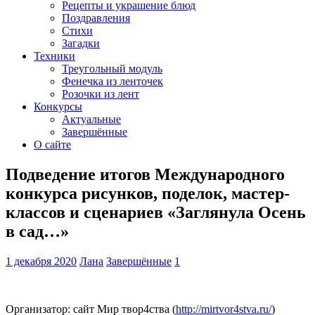
Рецепты и украшение блюд
Поздравления
Стихи
Загадки
Техники
Треугольный модуль
Фенечка из ленточек
Розочки из лент
Конкурсы
Актуальные
Завершённые
О сайте
Подведение итогов Международного
конкурса рисунков, поделок, мастер-
классов и сценариев «Заглянула Осень
в сад…»
1 декабря 2020
Лана
Завершённые
1
Организатор: сайт Мир твор4ства (
http://mirtvor4stva.ru/
)