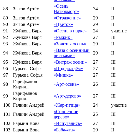
«Осень.
88
Зыгов Артём
34
II
Натюрморт»
89
Зыгов Артём
«Отражение»
29
II
90
Зыгов Артём
«Цветок»
29
II
91
Жуйкова Варя
«Осень в парке»
24
участие
92
Жуйкова Варя
«Рыжик»
27
III
93
Жуйкова Варя
«Золотая осень»
29
II
«Ваза с осенними
94
Жуйкова Варя
29
II
листьями»
95
Жуйкова Варя
«Витраж осени»
27
III
96
Гурьева Софья
«Под дождём»
27
III
97
Гурьева Софья
«Мишка»
27
III
Гарифьянов
98
«Арт-осень»
26
III
Кирилл
Гарифьянов
99
«Арт-дерево»
27
III
Кирилл
100
Галкин Андрей
«Жар-птица»
24
участие
«Солнечное
101
Галкин Андрей
25
III
дерево»
102
Бармин Вова
«Испугались»
27
III
103
Бармин Вова
«Баба-яга»
29
II