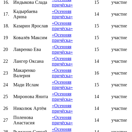
16.
Индыкова Слада
15
участие
причёска»
Кадырбаева
«Осенняя
17.
14
участие
Арина
причёска»
«Осенняя
18.
Казарин Ярослав
15
участие
причёска»
«Осенняя
19
Ковалёв Максим
15
участие
причёска»
«Осенняя
20
Лавренко Ева
15
участие
причёска»
«Осенняя
22
Лангер Оксана
14
участие
причёска»
Макаренко
«Осенняя
23
16
участие
Валерия
причёска»
«Осенняя
24
Мәди Ислам
15
участие
причёска»
«Осенняя
25
Миронова Янита
14
участие
причёска»
«Осенняя
26
Николюк Артём
14
участие
причёска»
Поленова
«Осенняя
27
14
участие
Анастасия
причёска»
«Осенняя
28
Рыманов Сергей
14
участие