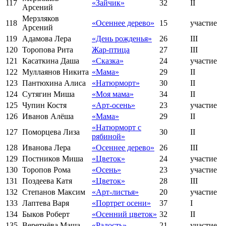
117
«Зайчик»
32
II
Арсений
Мерзляков
118
«Осеннее дерево»
15
участие
Арсений
119
Адамова Лера
«День рожденья»
26
III
120
Торопова Рита
Жар-птица
27
III
121
Касаткина Даша
«Сказка»
24
участие
122
Муллаянов Никита
«Мама»
29
II
123
Пантюхина Алиса
«Натюрморт»
30
II
124
Сутягин Миша
«Моя мама»
34
II
125
Чупин Костя
«Арт-осень»
23
участие
126
Иванов Алёша
«Мама»
29
II
«Натюрморт с
127
Поморцева Лиза
30
II
рябиной»
128
Иванова Лера
«Осеннее дерево»
26
III
129
Постников Миша
«Цветок»
24
участие
130
Торопов Рома
«Осень»
23
участие
131
Поздеева Катя
«Цветок»
28
III
132
Степанов Максим
«Арт-листья»
20
участие
133
Лаптева Варя
«Портрет осени»
37
I
134
Быков Роберт
«Осенний цветок»
32
II
135
Веретнёва Маша
«Радость»
21
участие