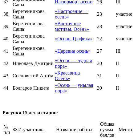
37
Натюрморт осени
26
III
Саша
Веретенникова
«Настроение —
38
23
участие
Саша
осень»
Веретенникова
«Восточные
39
23
участие
Саша
мотивы. Осень»
Веретенникова
40
«Осень. Графика»
22
участие
Саша
Веретенникова
41
«Царевна осень»
27
III
Саша
«Осень — чудная
42
Николаев Дмитрий
30
II
пора»
«Красавица
43
Сосновский Артём
31
II
Осень»
«Осень — унылая
44
Болгаров Никита
30
II
пора»
Рисунки 15 лет и старше
Общая
№
Ф.И.участника
Название работы
сумма
Место
п/п
баллов